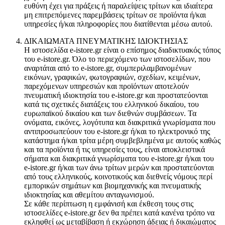
ευθύνη έχει για πράξεις ή παραλείψεις τρίτων και ιδιαίτερα
μη επιτρεπόμενες παρεμβάσεις τρίτων σε προϊόντα ή/και
υπηρεσίες ή/και πληροφορίες που διατίθενται μέσω αυτού.
ΔΙΚΑΙΩΜΑΤΑ ΠΝΕΥΜΑΤΙΚΗΣ ΙΔΙΟΚΤΗΣΙΑΣ
Η ιστοσελίδα e-istore.gr είναι ο επίσημος διαδικτυακός τόπος
του e-istore.gr. Όλο το περιεχόμενο των ιστοσελίδων, που
αναρτάται από το e-istore.gr, συμπεριλαμβανομένων
εικόνων, γραφικών, φωτογραφιών, σχεδίων, κειμένων,
παρεχόμενων υπηρεσιών και προϊόντων αποτελούν
πνευματική ιδιοκτησία του e-istore.gr και προστατεύονται
κατά τις σχετικές διατάξεις του ελληνικού δικαίου, του
ευρωπαϊκού δικαίου και των διεθνών συμβάσεων. Τα
ονόματα, εικόνες, λογότυπα και διακριτικά γνωρίσματα που
αντιπροσωπεύουν του e-istore.gr ή/και το ηλεκτρονικό της
κατάστημα ή/και τρίτα μέρη συμβεβλημένα με αυτούς καθώς
και τα προϊόντα ή τις υπηρεσίες τους, είναι αποκλειστικά
σήματα και διακριτικά γνωρίσματα του e-istore.gr ή/και του
e-istore.gr ή/και των άνω τρίτων μερών και προστατεύονται
από τους ελληνικούς, κοινοτικούς και διεθνείς νόμους περί
εμπορικών σημάτων και βιομηχανικής και πνευματικής
ιδιοκτησίας και αθεμίτου ανταγωνισμού.
Σε κάθε περίπτωση η εμφάνισή και έκθεση τους στις
ιστοσελίδες e-istore.gr δεν θα πρέπει κατά κανένα τρόπο να
εκληφθεί ως μεταβίβαση ή εκχώρηση άδειας ή δικαιώματος