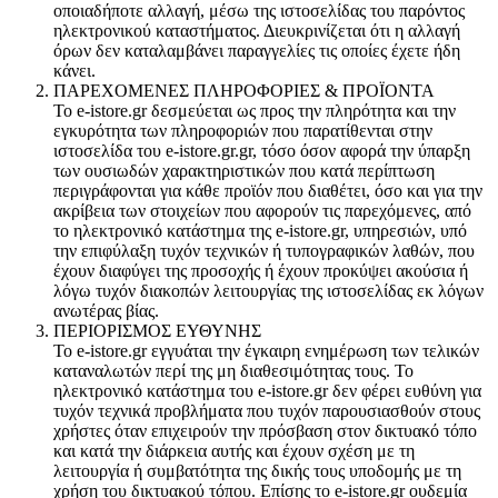
οποιαδήποτε αλλαγή, μέσω της ιστοσελίδας του παρόντος
ηλεκτρονικού καταστήματος. Διευκρινίζεται ότι η αλλαγή
όρων δεν καταλαμβάνει παραγγελίες τις οποίες έχετε ήδη
κάνει.
ΠΑΡΕΧΟΜΕΝΕΣ ΠΛΗΡΟΦΟΡΙΕΣ & ΠΡΟΪΟΝΤΑ
Το e-istore.gr δεσμεύεται ως προς την πληρότητα και την
εγκυρότητα των πληροφοριών που παρατίθενται στην
ιστοσελίδα του e-istore.gr.gr, τόσο όσον αφορά την ύπαρξη
των ουσιωδών χαρακτηριστικών που κατά περίπτωση
περιγράφονται για κάθε προϊόν που διαθέτει, όσο και για την
ακρίβεια των στοιχείων που αφορούν τις παρεχόμενες, από
το ηλεκτρονικό κατάστημα της e-istore.gr, υπηρεσιών, υπό
την επιφύλαξη τυχόν τεχνικών ή τυπογραφικών λαθών, που
έχουν διαφύγει της προσοχής ή έχουν προκύψει ακούσια ή
λόγω τυχόν διακοπών λειτουργίας της ιστοσελίδας εκ λόγων
ανωτέρας βίας.
ΠΕΡΙΟΡΙΣΜΟΣ ΕΥΘΥΝΗΣ
Το e-istore.gr εγγυάται την έγκαιρη ενημέρωση των τελικών
καταναλωτών περί της μη διαθεσιμότητας τους. Το
ηλεκτρονικό κατάστημα του e-istore.gr δεν φέρει ευθύνη για
τυχόν τεχνικά προβλήματα που τυχόν παρουσιασθούν στους
χρήστες όταν επιχειρούν την πρόσβαση στον δικτυακό τόπο
και κατά την διάρκεια αυτής και έχουν σχέση με τη
λειτουργία ή συμβατότητα της δικής τους υποδομής με τη
χρήση του δικτυακού τόπου. Επίσης το e-istore.gr ουδεμία