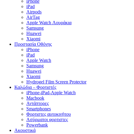
iPhone
iPad
Airpods
AirTag
Apple Watch Λουράκια
Samsung
Huawei
Xiaomi
Προστασία Οθόνης
iPhone
iPad
Apple Watch
Samsung
Huawei
Xiaomi
Hydrogel Film Screen Protector
Καλώδια – Φορτιστές
iPhone-iPad-Apple Watch
Macbook
Αντάπτορες
Smartphones
Φορτιστες αυτοκινήτου
Ασύρματοι φορτιστες
Powerbank
Ακουστικά