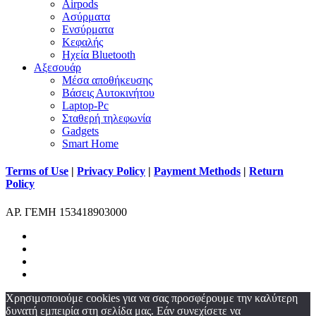
Airpods
Ασύρματα
Ενσύρματα
Κεφαλής
Ηχεία Bluetooth
Αξεσουάρ
Μέσα αποθήκευσης
Βάσεις Αυτοκινήτου
Laptop-Pc
Σταθερή τηλεφωνία
Gadgets
Smart Home
Terms of Use
|
Privacy Policy
|
Payment Methods
|
Return
Policy
ΑΡ. ΓΕΜΗ 153418903000
facebook
instagram
phone
email
Χρησιμοποιούμε cookies για να σας προσφέρουμε την καλύτερη
δυνατή εμπειρία στη σελίδα μας. Εάν συνεχίσετε να