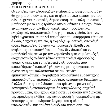
χρήσης τους.
ΥΠΟΧΡΕΩΣΕΙΣ ΧΡΗΣΤΗ
Οι χρήστες των ιστοσελίδων e-istore.gr αποδέχονται ότι δεν
θα χρησιμοποιούν αυτές και το ηλεκτρονικό κατάστημα του
e-istore.gr για αποστολή, δημοσίευση, αποστολή με e-mail ή
μετάδοση με άλλους τρόπους οποιουδήποτε Περιεχομένου
είναι παράνομο, βλαβερό, απειλητικό, προσβλητικό,
ενοχλητικό, συκοφαντικό, δυσφημιστικό, χυδαίο, άσεμνο,
λιβελογραφικό, αποτελεί παραβίαση του απορρήτου κάποιου
άλλου, δείχνει εμπάθεια, ή εκφράζει φυλετικές, εθνικές ή
άλλες διακρίσεις, δύναται να προκαλέσει βλάβες σε
ανήλικους με οποιονδήποτε τρόπο, δεν δικαιούται να
μεταδοθεί σύμφωνα με την νομοθεσία ή τις συμβατικές ή
διαχειριστικές σχέσεις (όπως εσωτερικές πληροφορίες,
ιδιοκτησιακές και εμπιστευτικές πληροφορίες που
αποκτήθηκαν ή αποκαλύφθηκαν ως μέρος εργασιακών
σχέσεων ή που καλύπτονται σε συμφωνίες
εμπιστευτικότητας), παραβιάζει οποιαδήποτε ευρεσιτεχνία,
εμπορικό σήμα, εμπορικό μυστικό, πνευματικά δικαιώματα
ή άλλα ιδιοκτησιακά δικαιώματα τρίτων, περιέχει ιούς
λογισμικού ή οποιουσδήποτε άλλους κώδικες, αρχεία ή
προγράμματα, που έχουν σχεδιαστεί με σκοπό την διακοπή,
την πρόκληση βλάβης, την καταστροφή ή παρεμπόδιση της
λειτουργίας οποιουδήποτε λογισμικού ή υλικού
υπολογιστών, ηθελημένα ή αθέλητα παραβαίνει την