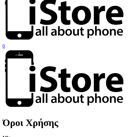
search
account
0
Menu
Όροι Χρήσης