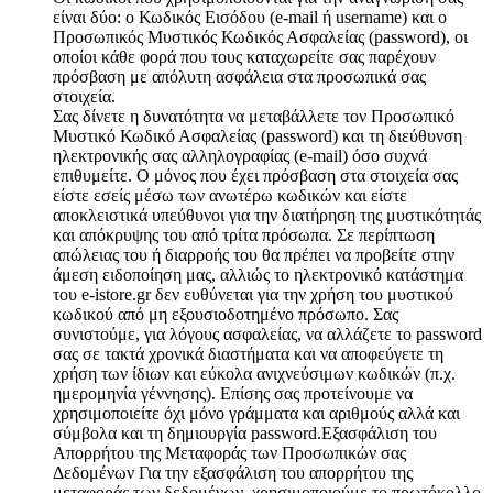
είναι δύο: ο Κωδικός Εισόδου (e-mail ή username) και ο
Προσωπικός Μυστικός Κωδικός Ασφαλείας (password), οι
οποίοι κάθε φορά που τους καταχωρείτε σας παρέχουν
πρόσβαση με απόλυτη ασφάλεια στα προσωπικά σας
στοιχεία.
Σας δίνετε η δυνατότητα να μεταβάλλετε τον Προσωπικό
Μυστικό Κωδικό Ασφαλείας (password) και τη διεύθυνση
ηλεκτρονικής σας αλληλογραφίας (e-mail) όσο συχνά
επιθυμείτε. Ο μόνος που έχει πρόσβαση στα στοιχεία σας
είστε εσείς μέσω των ανωτέρω κωδικών και είστε
αποκλειστικά υπεύθυνοι για την διατήρηση της μυστικότητάς
και απόκρυψης του από τρίτα πρόσωπα. Σε περίπτωση
απώλειας του ή διαρροής του θα πρέπει να προβείτε στην
άμεση ειδοποίηση μας, αλλιώς το ηλεκτρονικό κατάστημα
του e-istore.gr δεν ευθύνεται για την χρήση του μυστικού
κωδικού από μη εξουσιοδοτημένο πρόσωπο. Σας
συνιστούμε, για λόγους ασφαλείας, να αλλάζετε το password
σας σε τακτά χρονικά διαστήματα και να αποφεύγετε τη
χρήση των ίδιων και εύκολα ανιχνεύσιμων κωδικών (π.χ.
ημερομηνία γέννησης). Επίσης σας προτείνουμε να
χρησιμοποιείτε όχι μόνο γράμματα και αριθμούς αλλά και
σύμβολα και τη δημιουργία password.Εξασφάλιση του
Απορρήτου της Μεταφοράς των Προσωπικών σας
Δεδομένων Για την εξασφάλιση του απορρήτου της
μεταφοράς των δεδομένων, χρησιμοποιούμε το πρωτόκολλο