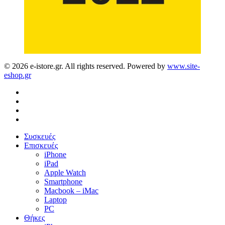
© 2026 e-istore.gr. All rights reserved. Powered by
www.site-
eshop.gr
facebook
instagram
phone
email
Menu
Close
Συσκευές
Menu
Επισκευές
iPhone
iPad
Apple Watch
Smartphone
Macbook – iMac
Laptop
PC
Θήκες