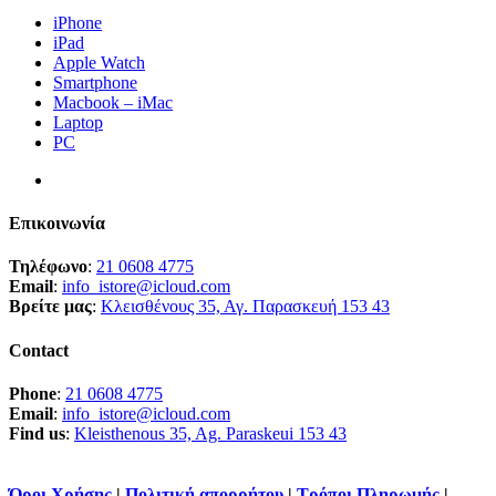
iPhone
iPad
Apple Watch
Smartphone
Macbook – iMac
Laptop
PC
Επικοινωνία
Τηλέφωνο
:
21 0608 4775
Email
:
info_istore@icloud.com
Βρείτε μας
:
Κλεισθένους 35, Αγ. Παρασκευή 153 43
Contact
Phone
:
21 0608 4775
Email
:
info_istore@icloud.com
Find us
:
Kleisthenous 35, Ag. Paraskeui 153 43
Όροι Χρήσης
|
Πολιτική απορρήτου
|
Τρόποι Πληρωμής
|