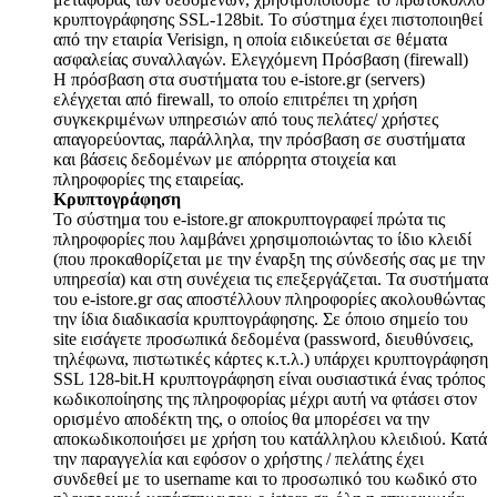
κρυπτογράφησης SSL-128bit. Το σύστημα έχει πιστοποιηθεί
από την εταιρία Verisign, η οποία ειδικεύεται σε θέματα
ασφαλείας συναλλαγών. Ελεγχόμενη Πρόσβαση (firewall)
Η πρόσβαση στα συστήματα του e-istore.gr (servers)
ελέγχεται από firewall, το οποίο επιτρέπει τη χρήση
συγκεκριμένων υπηρεσιών από τους πελάτες/ χρήστες
απαγορεύοντας, παράλληλα, την πρόσβαση σε συστήματα
και βάσεις δεδομένων με απόρρητα στοιχεία και
πληροφορίες της εταιρείας.
Κρυπτογράφηση
Το σύστημα του e-istore.gr αποκρυπτογραφεί πρώτα τις
πληροφορίες που λαμβάνει χρησιμοποιώντας το ίδιο κλειδί
(που προκαθορίζεται με την έναρξη της σύνδεσής σας με την
υπηρεσία) και στη συνέχεια τις επεξεργάζεται. Τα συστήματα
του e-istore.gr σας αποστέλλουν πληροφορίες ακολουθώντας
την ίδια διαδικασία κρυπτογράφησης. Σε όποιο σημείο του
site εισάγετε προσωπικά δεδομένα (password, διευθύνσεις,
τηλέφωνα, πιστωτικές κάρτες κ.τ.λ.) υπάρχει κρυπτογράφηση
SSL 128-bit.Η κρυπτογράφηση είναι ουσιαστικά ένας τρόπος
κωδικοποίησης της πληροφορίας μέχρι αυτή να φτάσει στον
ορισμένο αποδέκτη της, ο οποίος θα μπορέσει να την
αποκωδικοποιήσει με χρήση του κατάλληλου κλειδιού. Κατά
την παραγγελία και εφόσον ο χρήστης / πελάτης έχει
συνδεθεί με το username και το προσωπικό του κωδικό στο