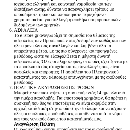
ισχύουσα ελληνική και κοινοτική νομοθεσία και των
διατάξεων αυτής, δύναται να παρενοχλήσει τρίτους με
οποιοδήποτε τρόπο και οποιοδήποτε περιεχόμενο
χρησιμοποιείται για συλλογή ή αποθήκευση προσωπικών
δεδομένων των χρηστών.
ΑΣΦΑΛΕΙΑ
Το e-istore.gr αναγνωρίζει τη σημασία του θέματος της
ασφαλείας των Προσωπικών σας Δεδομένων καθώς και των
ηλεκτρονικών σας συναλλαγών και λαμβάνει όλα τα
απαραίτητα μέτρα, με τις πιο σύγχρονες και προηγμένες
μεθόδους, ώστε να εξασφαλίζεται η μέγιστη δυνατή
ασφάλεια σας. Όλες οι πληροφορίες, οι οποίες σχετίζονται με
τα προσωπικά σας στοιχεία και τις συναλλαγές σας, είναι
ασφαλείς και απόρρητες. Η ασφάλεια του Ηλεκτρονικού
καταστήματος του e-istore.gr επιτυγχάνεται με τις ακόλουθες
μεθόδους:
ΠΟΛΙΤΙΚΗ ΑΚΥΡΩΣΗΣ/ΕΠΙΣΤΡΟΦΩΝ
Μπορείτε να επιστρέψετε τη συσκευή εντός 14 ημερών από
την ημέρα παραλαβής. Για επιστροφή χρημάτων, θα πρέπει η
συσκευή που θες να επιστρέψεις να είναι ακριβώς στην
αρχική κατάσταση στην οποία στην στείλαμε και να ισχύουν
όλες οι υπόλοιπες προϋποθέσεις που τίθενται από το νόμο
και τους γενικούς όρους του καταστήματός μας.
Αναγνώριση Πελάτη
Οι κωδικοί που χρησιμοποιούνται για την αναγνώρισή σας