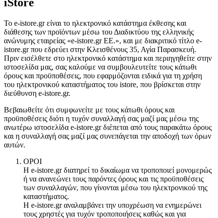
iStore
Το e-istore.gr είναι το ηλεκτρονικό κατάστημα έκθεσης και
διάθεσης των προϊόντων μέσω του Διαδικτύου της ελληνικής
ανώνυμης εταιρείας «e-istore.gr EE.», και με διακριτικό τίτλο e-
istore.gr που εδρεύει στην Κλεισθένους 35, Αγία Παρασκευή.
Πριν εισέλθετε στο ηλεκτρονικό κατάστημα και περιηγηθείτε στην
ιστοσελίδα μας, σας καλούμε να συμβουλευτείτε τους κάτωθι
όρους και προϋποθέσεις, που εφαρμόζονται ειδικά για τη χρήση
του ηλεκτρονικού καταστήματος του istore, που βρίσκεται στην
διεύθυνση e-istore.gr.
Βεβαιωθείτε ότι συμφωνείτε με τους κάτωθι όρους και
προϋποθέσεις διότι η τυχόν συναλλαγή σας μαζί μας μέσω της
ανωτέρω ιστοσελίδα e-istore.gr διέπεται από τους παρακάτω όρους
και η συναλλαγή σας μαζί μας συνεπάγεται την αποδοχή των όρων
αυτών.
ΟΡΟΙ
Η e-istore.gr διατηρεί το δικαίωμα να τροποποιεί μονομερώς
ή να ανανεώνει τους παρόντες όρους και τις προϋποθέσεις
των συναλλαγών, που γίνονται μέσω του ηλεκτρονικού της
καταστήματος.
Η e-istore.gr αναλαμβάνει την υποχρέωση να ενημερώνει
τους χρηστές για τυχόν τροποποιήσεις καθώς και για