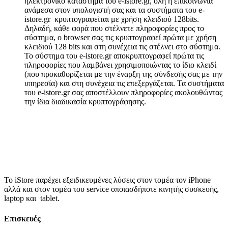
ηλεκτρονικό κατάστημα του e-istore.gr, όλη η επικοινωνία
ανάμεσα στον υπολογιστή σας και τα συστήματα του e-
istore.gr κρυπτογραφείται με χρήση κλειδιού 128bits.
Δηλαδή, κάθε φορά που στέλνετε πληροφορίες προς το
σύστημα, ο browser σας τις κρυπτογραφεί πρώτα με χρήση
κλειδιού 128 bits και στη συνέχεια τις στέλνει στο σύστημα.
Το σύστημα του e-istore.gr αποκρυπτογραφεί πρώτα τις
πληροφορίες που λαμβάνει χρησιμοποιώντας το ίδιο κλειδί
(που προκαθορίζεται με την έναρξη της σύνδεσής σας με την
υπηρεσία) και στη συνέχεια τις επεξεργάζεται. Τα συστήματα
του e-istore.gr σας αποστέλλουν πληροφορίες ακολουθώντας
την ίδια διαδικασία κρυπτογράφησης.
Το iStore παρέχει εξειδικευμένες λύσεις στον τομέα τον iPhone
αλλά και στον τομέα του service οποιασδήποτε κινητής συσκευής,
laptop και tablet.
Επισκευές