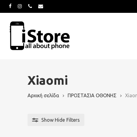
Skip
facebook
instagram
phone
email
to
main
content
Hit enter to search or ESC to close
Xiaomi
Αρχική σελίδα
ΠΡΟΣΤΑΣΙΑ ΟΘΟΝΗΣ
Xiao
Show
Hide
Filters