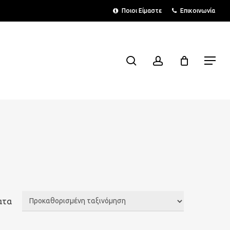
Menu
Ποιοι Είμαστε
Επικοινωνία
search
account
Menu
ατα