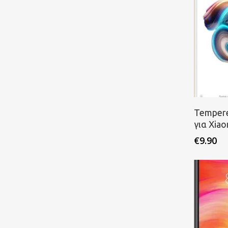
Π
Tempere
για Xia
€
9.90