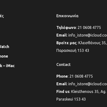
ές
Επικοινωνία
Τηλέφωνο
:
21 0608 4775
Email
:
info_istore@icloud.c
Βρείτε μας
:
Κλεισθένους 35,
Watch
Παρασκευή 153 43
hone
Contact
 – iMac
Phone
:
21 0608 4775
Email
:
info_istore@icloud.c
Find us
:
Kleisthenous 35, Ag.
Paraskeui 153 43