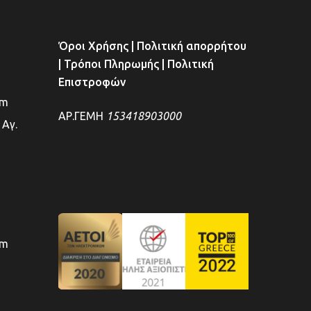
Όροι Χρήσης
|
Πολιτική απορρήτου
|
Τρόποι Πληρωμής
|
Πολιτική
Επιστροφών
om
ΑΡ.ΓΕΜΗ
153418903000
 Αγ.
om