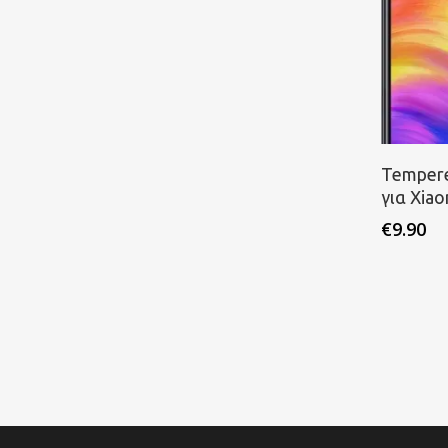
Π
Tempere
για Xia
€
9.90