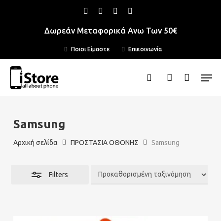
Skip
Menu
facebook
instagram
phone
email
Close
to
Δωρεάν Μεταφορικά Ανω Των 50€
Filters
main
Ποιοι Είμαστε
Επικοινωνία
content
Men
search
account
Samsung
Αρχική σελίδα
ΠΡΟΣΤΑΣΙΑ ΟΘΟΝΗΣ
Samsung
Filters