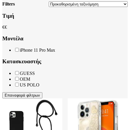
Filters
Close
Τιμή
Filters
€
€
Μοντέλα
iPhone 11 Pro Max
Κατασκευαστής
GUESS
OEM
US POLO
Επαναφορά φίλτρων