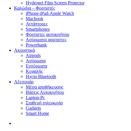
Hydrogel Film Screen Protector
Καλώδια – Φορτιστές
iPhone-iPad-Apple Watch
Macbook
Αντάπτορες
Smartphones
Φορτιστες αυτοκινήτου
Ασύρματοι φορτιστες
Powerbank
Ακουστικά
Airpods
Ασύρματα
Ενσύρματα
Κεφαλής
Ηχεία Bluetooth
Αξεσουάρ
Μέσα αποθήκευσης
Βάσεις Αυτοκινήτου
Laptop-Pc
Σταθερή τηλεφωνία
Gadgets
Smart Home
search