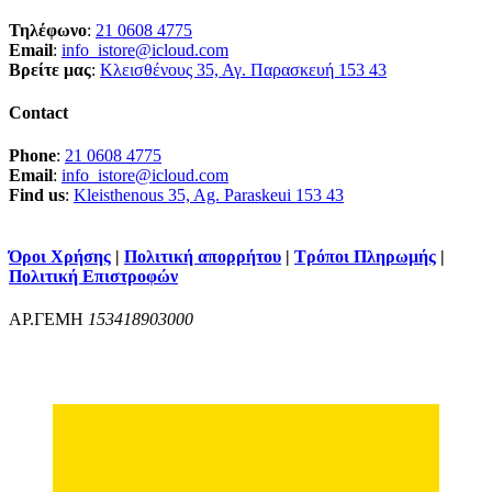
Τηλέφωνο
:
21 0608 4775
Email
:
info_istore@icloud.com
Βρείτε μας
:
Κλεισθένους 35, Αγ. Παρασκευή 153 43
Contact
Phone
:
21 0608 4775
Email
:
info_istore@icloud.com
Find us
:
Kleisthenous 35, Ag. Paraskeui 153 43
Όροι Χρήσης
|
Πολιτική απορρήτου
|
Τρόποι Πληρωμής
|
Πολιτική Επιστροφών
ΑΡ.ΓΕΜΗ
153418903000