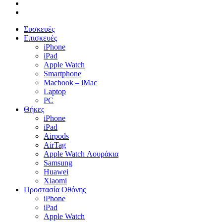
phone
email
Close
Συσκευές
Menu
Επισκευές
iPhone
iPad
Apple Watch
Smartphone
Macbook – iMac
Laptop
PC
Θήκες
iPhone
iPad
Airpods
AirTag
Apple Watch Λουράκια
Samsung
Huawei
Xiaomi
Προστασία Οθόνης
iPhone
iPad
Apple Watch