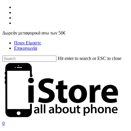
Skip
facebook
to
instagram
main
phone
content
email
Δωρεάν μεταφορικά ανω των 50€
Ποιοι Είμαστε
Επικοινωνία
Hit enter to search or ESC to close
Close
Search
search
account
0
Menu