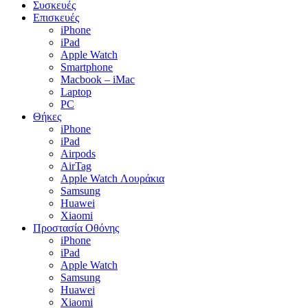
Συσκευές
Επισκευές
iPhone
iPad
Apple Watch
Smartphone
Macbook – iMac
Laptop
PC
Θήκες
iPhone
iPad
Airpods
AirTag
Apple Watch Λουράκια
Samsung
Huawei
Xiaomi
Προστασία Οθόνης
iPhone
iPad
Apple Watch
Samsung
Huawei
Xiaomi