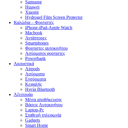
Samsung
Huawei
Xiaomi
Hydrogel Film Screen Protector
Καλώδια – Φορτιστές
iPhone-iPad-Apple Watch
Macbook
Αντάπτορες
Smartphones
Φορτιστες αυτοκινήτου
Ασύρματοι φορτιστες
Powerbank
Ακουστικά
Airpods
Ασύρματα
Ενσύρματα
Κεφαλής
Ηχεία Bluetooth
Αξεσουάρ
Μέσα αποθήκευσης
Βάσεις Αυτοκινήτου
Laptop-Pc
Σταθερή τηλεφωνία
Gadgets
Smart Home