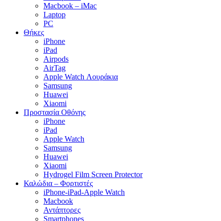
Macbook – iMac
Laptop
PC
Θήκες
iPhone
iPad
Airpods
AirTag
Apple Watch Λουράκια
Samsung
Huawei
Xiaomi
Προστασία Οθόνης
iPhone
iPad
Apple Watch
Samsung
Huawei
Xiaomi
Hydrogel Film Screen Protector
Καλώδια – Φορτιστές
iPhone-iPad-Apple Watch
Macbook
Αντάπτορες
Smartphones