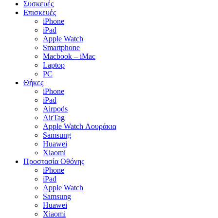
Συσκευές
Επισκευές
iPhone
iPad
Apple Watch
Smartphone
Macbook – iMac
Laptop
PC
Θήκες
iPhone
iPad
Airpods
AirTag
Apple Watch Λουράκια
Samsung
Huawei
Xiaomi
Προστασία Οθόνης
iPhone
iPad
Apple Watch
Samsung
Huawei
Xiaomi