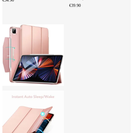
€
34.90
€
39.90