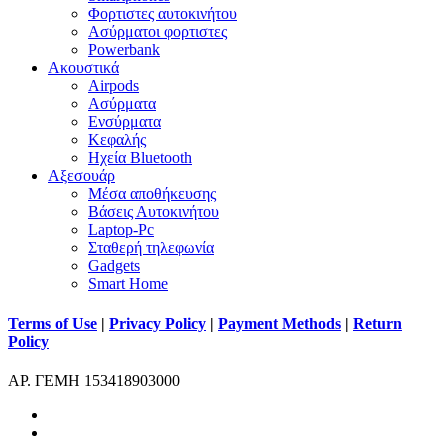
Φορτιστες αυτοκινήτου
Ασύρματοι φορτιστες
Powerbank
Ακουστικά
Airpods
Ασύρματα
Ενσύρματα
Κεφαλής
Ηχεία Bluetooth
Αξεσουάρ
Μέσα αποθήκευσης
Βάσεις Αυτοκινήτου
Laptop-Pc
Σταθερή τηλεφωνία
Gadgets
Smart Home
Terms of Use
|
Privacy Policy
|
Payment Methods
|
Return
Policy
ΑΡ. ΓΕΜΗ 153418903000
facebook
instagram