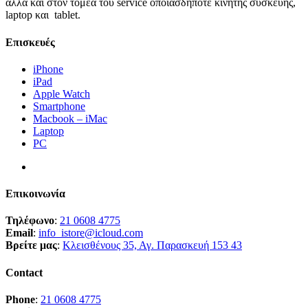
αλλά και στον τομέα του service οποιασδήποτε κινητής συσκευής,
laptop και tablet.
Επισκευές
iPhone
iPad
Apple Watch
Smartphone
Macbook – iMac
Laptop
PC
Επικοινωνία
Τηλέφωνο
:
21 0608 4775
Email
:
info_istore@icloud.com
Βρείτε μας
:
Κλεισθένους 35, Αγ. Παρασκευή 153 43
Contact
Phone
:
21 0608 4775