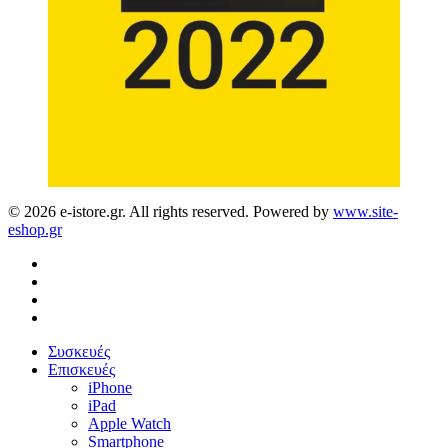
© 2026 e-istore.gr. All rights reserved. Powered by
www.site-
eshop.gr
facebook
instagram
phone
email
Close
Συσκευές
Menu
Επισκευές
iPhone
iPad
Apple Watch
Smartphone