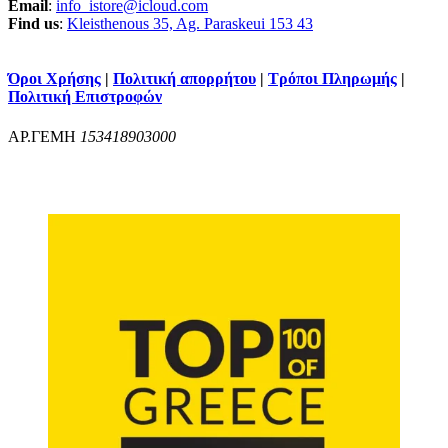
Email
:
info_istore@icloud.com
Find us
:
Kleisthenous 35, Ag. Paraskeui 153 43
Όροι Χρήσης
|
Πολιτική απορρήτου
|
Τρόποι Πληρωμής
|
Πολιτική Επιστροφών
ΑΡ.ΓΕΜΗ
153418903000