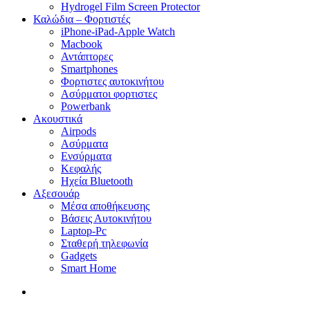
Hydrogel Film Screen Protector
Καλώδια – Φορτιστές
iPhone-iPad-Apple Watch
Macbook
Αντάπτορες
Smartphones
Φορτιστες αυτοκινήτου
Ασύρματοι φορτιστες
Powerbank
Ακουστικά
Airpods
Ασύρματα
Ενσύρματα
Κεφαλής
Ηχεία Bluetooth
Αξεσουάρ
Μέσα αποθήκευσης
Βάσεις Αυτοκινήτου
Laptop-Pc
Σταθερή τηλεφωνία
Gadgets
Smart Home
search