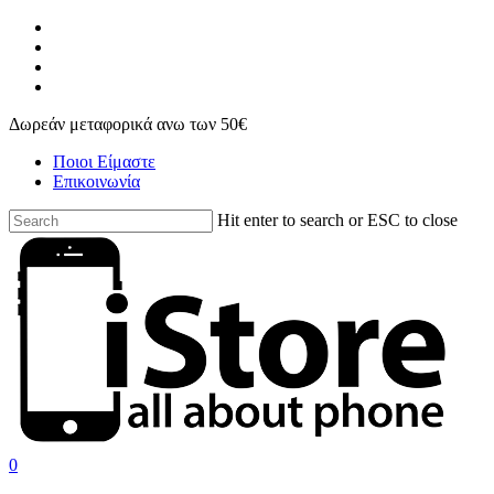
Skip
facebook
to
instagram
main
phone
content
email
Δωρεάν μεταφορικά ανω των 50€
Ποιοι Είμαστε
Επικοινωνία
Hit enter to search or ESC to close
Close
Search
search
account
0
Menu