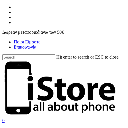
Skip
facebook
to
instagram
main
phone
content
email
Δωρεάν μεταφορικά ανω των 50€
Ποιοι Είμαστε
Επικοινωνία
Hit enter to search or ESC to close
Close
Search
search
account
0
Menu