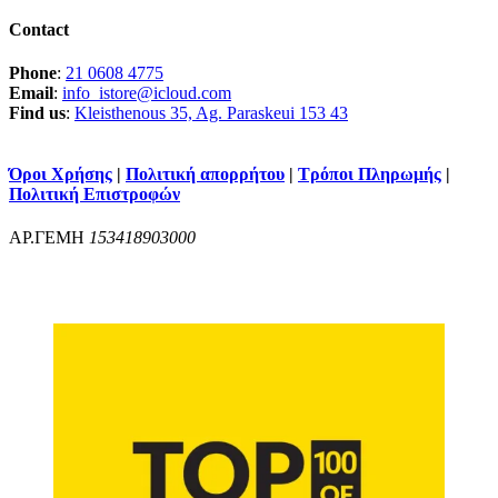
Contact
Phone
:
21 0608 4775
Email
:
info_istore@icloud.com
Find us
:
Kleisthenous 35, Ag. Paraskeui 153 43
Όροι Χρήσης
|
Πολιτική απορρήτου
|
Τρόποι Πληρωμής
|
Πολιτική Επιστροφών
ΑΡ.ΓΕΜΗ
153418903000