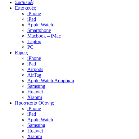
Συσκευές
Επισκευές
iPhone
iPad
Apple Watch
Smartphone
Macbook – iMac
Laptop
PC
Θήκες
iPhone
iPad
Airpods
AirTag
Apple Watch Λουράκια
Samsung
Huawei
Xiaomi
Προστασία Οθόνης
iPhone
iPad
Apple Watch
Samsung
Huawei
Xiaomi