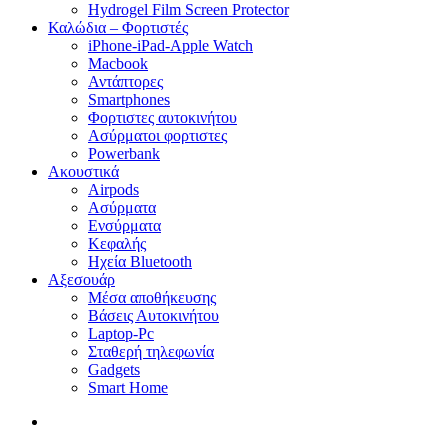
Hydrogel Film Screen Protector
Καλώδια – Φορτιστές
iPhone-iPad-Apple Watch
Macbook
Αντάπτορες
Smartphones
Φορτιστες αυτοκινήτου
Ασύρματοι φορτιστες
Powerbank
Ακουστικά
Airpods
Ασύρματα
Ενσύρματα
Κεφαλής
Ηχεία Bluetooth
Αξεσουάρ
Μέσα αποθήκευσης
Βάσεις Αυτοκινήτου
Laptop-Pc
Σταθερή τηλεφωνία
Gadgets
Smart Home
search