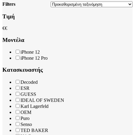
Filters
Close
Τιμή
Filters
€
€
Μοντέλα
iPhone 12
iPhone 12 Pro
Κατασκευαστής
Decoded
ESR
GUESS
IDEAL OF SWEDEN
Karl Lagerfeld
OEM
Puro
Senso
TED BAKER