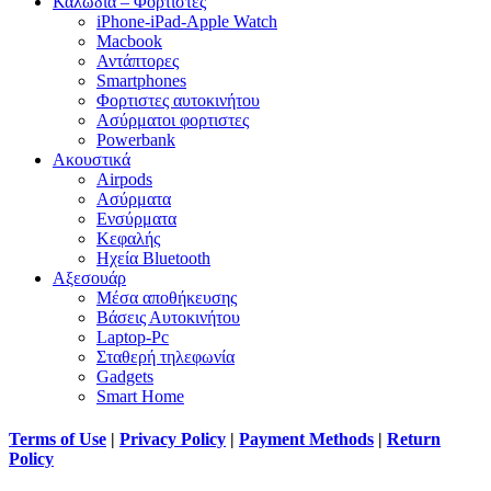
Καλώδια – Φορτιστές
iPhone-iPad-Apple Watch
Macbook
Αντάπτορες
Smartphones
Φορτιστες αυτοκινήτου
Ασύρματοι φορτιστες
Powerbank
Ακουστικά
Airpods
Ασύρματα
Ενσύρματα
Κεφαλής
Ηχεία Bluetooth
Αξεσουάρ
Μέσα αποθήκευσης
Βάσεις Αυτοκινήτου
Laptop-Pc
Σταθερή τηλεφωνία
Gadgets
Smart Home
Terms of Use
|
Privacy Policy
|
Payment Methods
|
Return
Policy