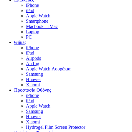
iPhone
iPad
Apple Watch
Smartphone
Macbook – iMac
Laptop
PC
Θήκες
iPhone
iPad
Airpods
AirTag
Apple Watch Λουράκια
Samsung
Huawei
Xiaomi
Προστασία Οθόνης
iPhone
iPad
Apple Watch
Samsung
Huawei
Xiaomi
Hydrogel Film Screen Protector