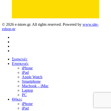
© 2026 e-istore.gr. All rights reserved. Powered by
www.site-
eshop.gr
facebook
instagram
phone
email
Close
Συσκευές
Menu
Επισκευές
iPhone
iPad
Apple Watch
Smartphone
Macbook – iMac
Laptop
PC
Θήκες
iPhone
iPad