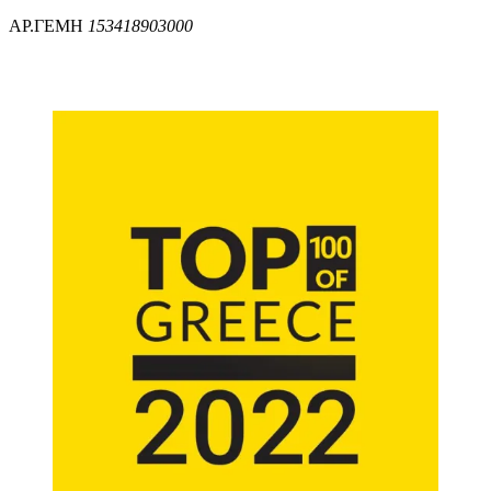
ΑΡ.ΓΕΜΗ
153418903000