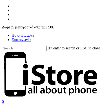
Skip
facebook
to
instagram
main
phone
content
email
Δωρεάν μεταφορικά ανω των 50€
Ποιοι Είμαστε
Επικοινωνία
Hit enter to search or ESC to close
Close
Search
search
account
0
Menu