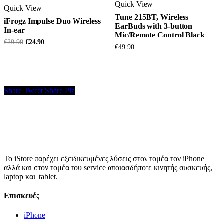
Quick View
Quick View
Tune 215BT, Wireless
iFrogz Impulse Duo Wireless
EarBuds with 3-button
In-ear
Mic/Remote Control Black
Original
Η
€
29.90
€
24.90
€
49.90
price
τρέχουσα
was:
τιμή
€29.90.
είναι:
€24.90.
Share
Tweet
Share
Pin
Το iStore παρέχει εξειδικευμένες λύσεις στον τομέα τον iPhone
αλλά και στον τομέα του service οποιασδήποτε κινητής συσκευής,
laptop και tablet.
Επισκευές
iPhone