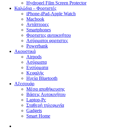
Hydrogel Film Screen Protector
Καλώδια – Φορτιστές
iPhone-iPad-Apple Watch
Macbook
Αντάπτορες
Smartphones
Φορτιστες αυτοκινήτου
Ασύρματοι φορτιστες
Powerbank
Ακουστικά
Airpods
Ασύρματα
Ενσύρματα
Κεφαλής
Ηχεία Bluetooth
Αξεσουάρ
Μέσα αποθήκευσης
Βάσεις Αυτοκινήτου
Laptop-Pc
Σταθερή τηλεφωνία
Gadgets
Smart Home
search