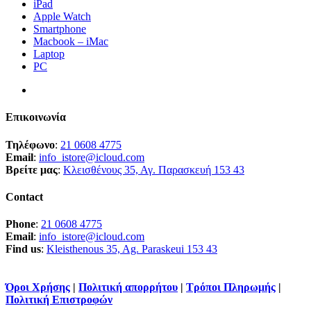
iPad
Apple Watch
Smartphone
Macbook – iMac
Laptop
PC
Επικοινωνία
Τηλέφωνο
:
21 0608 4775
Email
:
info_istore@icloud.com
Βρείτε μας
:
Κλεισθένους 35, Αγ. Παρασκευή 153 43
Contact
Phone
:
21 0608 4775
Email
:
info_istore@icloud.com
Find us
:
Kleisthenous 35, Ag. Paraskeui 153 43
Όροι Χρήσης
|
Πολιτική απορρήτου
|
Τρόποι Πληρωμής
|
Πολιτική Επιστροφών