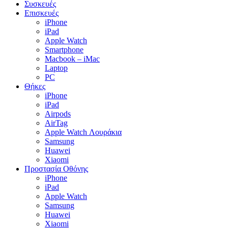
Συσκευές
Επισκευές
iPhone
iPad
Apple Watch
Smartphone
Macbook – iMac
Laptop
PC
Θήκες
iPhone
iPad
Airpods
AirTag
Apple Watch Λουράκια
Samsung
Huawei
Xiaomi
Προστασία Οθόνης
iPhone
iPad
Apple Watch
Samsung
Huawei
Xiaomi