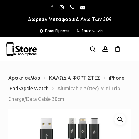
Skip
Menu
facebook
instagram
phone
email
to
Δωρεάν Μεταφορικά Ανω Των 50€
main
Ποιοι Είμαστε
Επικοινωνία
content
Men
search
account
Αρχική σελίδα
ΚΑΛΩΔΙΑ ΦΟΡΤΙΣΤΕΣ
iPhone-
iPad-Apple Watch
Alumicable™ (ttec) Mini Trio
Charge/Data Cable 30cm