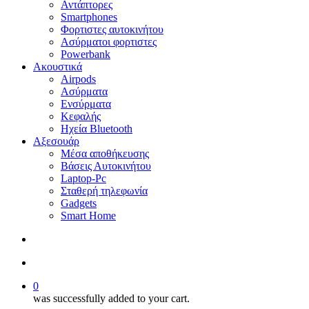
Αντάπτορες
Smartphones
Φορτιστες αυτοκινήτου
Ασύρματοι φορτιστες
Powerbank
Ακουστικά
Airpods
Ασύρματα
Ενσύρματα
Κεφαλής
Ηχεία Bluetooth
Αξεσουάρ
Μέσα αποθήκευσης
Βάσεις Αυτοκινήτου
Laptop-Pc
Σταθερή τηλεφωνία
Gadgets
Smart Home
search
account
0
was successfully added to your cart.