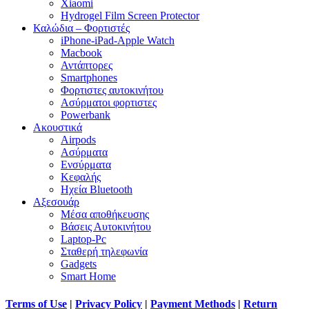
Xiaomi
Hydrogel Film Screen Protector
Καλώδια – Φορτιστές
iPhone-iPad-Apple Watch
Macbook
Αντάπτορες
Smartphones
Φορτιστες αυτοκινήτου
Ασύρματοι φορτιστες
Powerbank
Ακουστικά
Airpods
Ασύρματα
Ενσύρματα
Κεφαλής
Ηχεία Bluetooth
Αξεσουάρ
Μέσα αποθήκευσης
Βάσεις Αυτοκινήτου
Laptop-Pc
Σταθερή τηλεφωνία
Gadgets
Smart Home
Terms of Use
|
Privacy Policy
|
Payment Methods
|
Return