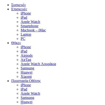
Close
Συσκευές
Menu
Επισκευές
iPhone
iPad
Apple Watch
Smartphone
Macbook – iMac
Laptop
PC
Θήκες
iPhone
iPad
Airpods
AirTag
Apple Watch Λουράκια
Samsung
Huawei
Xiaomi
Προστασία Οθόνης
iPhone
iPad
Apple Watch
Samsung
Huawei