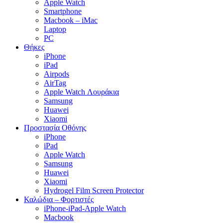
Apple Watch
Smartphone
Macbook – iMac
Laptop
PC
Θήκες
iPhone
iPad
Airpods
AirTag
Apple Watch Λουράκια
Samsung
Huawei
Xiaomi
Προστασία Οθόνης
iPhone
iPad
Apple Watch
Samsung
Huawei
Xiaomi
Hydrogel Film Screen Protector
Καλώδια – Φορτιστές
iPhone-iPad-Apple Watch
Macbook