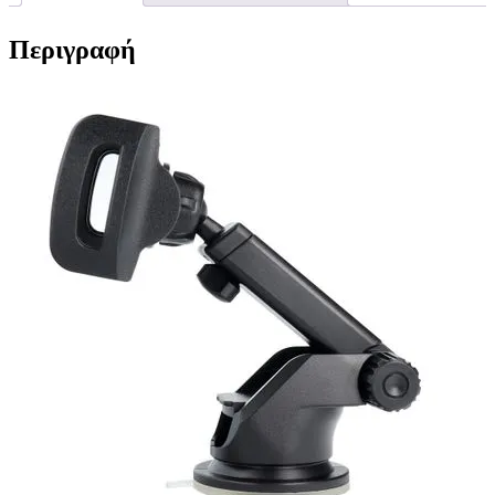
black
ποσότητα
Περιγραφή