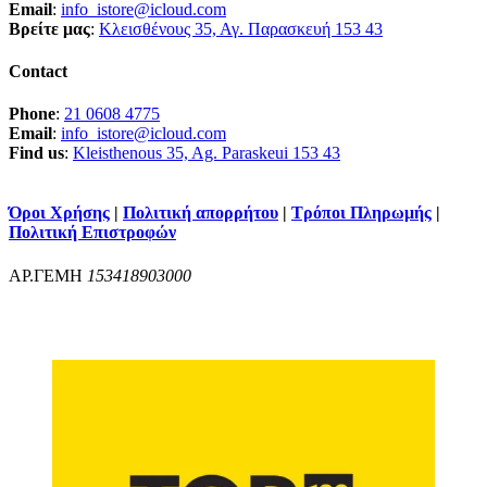
Email
:
info_istore@icloud.com
Βρείτε μας
:
Κλεισθένους 35, Αγ. Παρασκευή 153 43
Contact
Phone
:
21 0608 4775
Email
:
info_istore@icloud.com
Find us
:
Kleisthenous 35, Ag. Paraskeui 153 43
Όροι Χρήσης
|
Πολιτική απορρήτου
|
Τρόποι Πληρωμής
|
Πολιτική Επιστροφών
ΑΡ.ΓΕΜΗ
153418903000