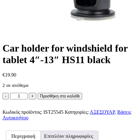
Car holder for windshield for
tablet 4″-13″ HS11 black
€
19.90
2 σε απόθεμα
Car
Προσθήκη στο καλάθι
holder
for
Κωδικός προϊόντος:
windshield
IST25545
Κατηγορίες:
ΑΞΕΣΟΥΑΡ
,
Βάσεις
Αυτοκινήτου
for
tablet
4"-13"
HS11
Περιγραφή
Επιπλέον πληροφορίες