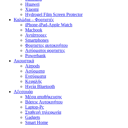
Huawei
Xiaomi
Hydrogel Film Screen Protector
Καλώδια – Φορτιστές
iPhone-iPad-Apple Watch
Macbook
Αντάπτορες
Smartphones
Φορτιστες αυτοκινήτου
Ασύρματοι φορτιστες
Powerbank
Ακουστικά
Airpods
Ασύρματα
Ενσύρματα
Κεφαλής
Ηχεία Bluetooth
Αξεσουάρ
Μέσα αποθήκευσης
Βάσεις Αυτοκινήτου
Laptop-Pc
Σταθερή τηλεφωνία
Gadgets
Smart Home