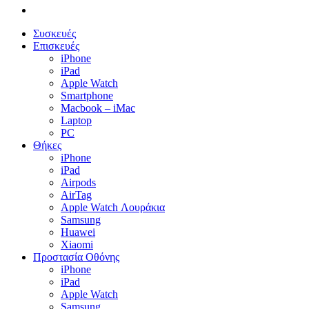
email
Close
Συσκευές
Menu
Επισκευές
iPhone
iPad
Apple Watch
Smartphone
Macbook – iMac
Laptop
PC
Θήκες
iPhone
iPad
Airpods
AirTag
Apple Watch Λουράκια
Samsung
Huawei
Xiaomi
Προστασία Οθόνης
iPhone
iPad
Apple Watch
Samsung