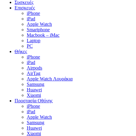
Συσκευές
Επισκευές
iPhone
iPad
Apple Watch
Smartphone
Macbook – iMac
Laptop
PC
Θήκες
iPhone
iPad
Airpods
AirTag
Apple Watch Λουράκια
Samsung
Huawei
Xiaomi
Προστασία Οθόνης
iPhone
iPad
Apple Watch
Samsung
Huawei
Xiaomi