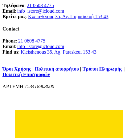
Τηλέφωνο
:
21 0608 4775
Email
:
info_istore@icloud.com
Βρείτε μας
:
Κλεισθένους 35, Αγ. Παρασκευή 153 43
Contact
Phone
:
21 0608 4775
Email
:
info_istore@icloud.com
Find us
:
Kleisthenous 35, Ag. Paraskeui 153 43
Όροι Χρήσης
|
Πολιτική απορρήτου
|
Τρόποι Πληρωμής
|
Πολιτική Επιστροφών
ΑΡ.ΓΕΜΗ
153418903000