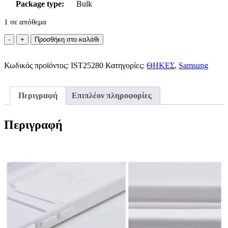
Package type:
Bulk
1 σε απόθεμα
CARD
Προσθήκη στο καλάθι
Case
for
Κωδικός προϊόντος:
SAMSUNG
IST25280
Κατηγορίες:
ΘΗΚΕΣ
,
Samsung
S23
White
ποσότητα
Περιγραφή
Επιπλέον πληροφορίες
Περιγραφή