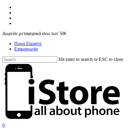
Skip
facebook
to
instagram
main
phone
content
email
Δωρεάν μεταφορικά ανω των 50€
Ποιοι Είμαστε
Επικοινωνία
Hit enter to search or ESC to close
Close
Search
search
account
0
Menu