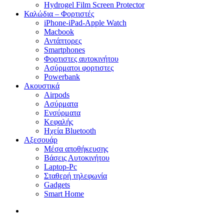
Hydrogel Film Screen Protector
Καλώδια – Φορτιστές
iPhone-iPad-Apple Watch
Macbook
Αντάπτορες
Smartphones
Φορτιστες αυτοκινήτου
Ασύρματοι φορτιστες
Powerbank
Ακουστικά
Airpods
Ασύρματα
Ενσύρματα
Κεφαλής
Ηχεία Bluetooth
Αξεσουάρ
Μέσα αποθήκευσης
Βάσεις Αυτοκινήτου
Laptop-Pc
Σταθερή τηλεφωνία
Gadgets
Smart Home
search