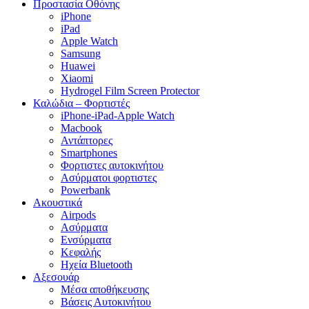
Προστασία Οθόνης
iPhone
iPad
Apple Watch
Samsung
Huawei
Xiaomi
Hydrogel Film Screen Protector
Καλώδια – Φορτιστές
iPhone-iPad-Apple Watch
Macbook
Αντάπτορες
Smartphones
Φορτιστες αυτοκινήτου
Ασύρματοι φορτιστες
Powerbank
Ακουστικά
Airpods
Ασύρματα
Ενσύρματα
Κεφαλής
Ηχεία Bluetooth
Αξεσουάρ
Μέσα αποθήκευσης
Βάσεις Αυτοκινήτου