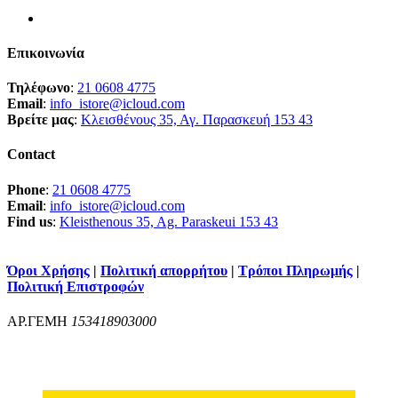
Επικοινωνία
Τηλέφωνο
:
21 0608 4775
Email
:
info_istore@icloud.com
Βρείτε μας
:
Κλεισθένους 35, Αγ. Παρασκευή 153 43
Contact
Phone
:
21 0608 4775
Email
:
info_istore@icloud.com
Find us
:
Kleisthenous 35, Ag. Paraskeui 153 43
Όροι Χρήσης
|
Πολιτική απορρήτου
|
Τρόποι Πληρωμής
|
Πολιτική Επιστροφών
ΑΡ.ΓΕΜΗ
153418903000