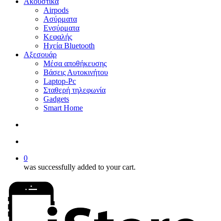
Ακουστικά
Airpods
Ασύρματα
Ενσύρματα
Κεφαλής
Ηχεία Bluetooth
Αξεσουάρ
Μέσα αποθήκευσης
Βάσεις Αυτοκινήτου
Laptop-Pc
Σταθερή τηλεφωνία
Gadgets
Smart Home
search
account
0
was successfully added to your cart.