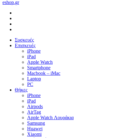
eshop.gr
facebook
instagram
phone
email
Close
Συσκευές
Menu
Επισκευές
iPhone
iPad
Apple Watch
Smartphone
Macbook – iMac
Laptop
PC
Θήκες
iPhone
iPad
Airpods
AirTag
Apple Watch Λουράκια
Samsung
Huawei
Xiaomi