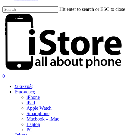
Hit enter to search or ESC to close
Close
Search
search
account
0
Menu
Συσκευές
Επισκευές
iPhone
iPad
Apple Watch
Smartphone
Macbook – iMac
Laptop
PC