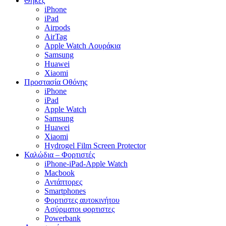
Θήκες
iPhone
iPad
Airpods
AirTag
Apple Watch Λουράκια
Samsung
Huawei
Xiaomi
Προστασία Οθόνης
iPhone
iPad
Apple Watch
Samsung
Huawei
Xiaomi
Hydrogel Film Screen Protector
Καλώδια – Φορτιστές
iPhone-iPad-Apple Watch
Macbook
Αντάπτορες
Smartphones
Φορτιστες αυτοκινήτου
Ασύρματοι φορτιστες
Powerbank