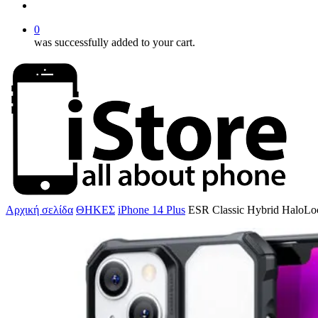
account
0
was successfully added to your cart.
Αρχική σελίδα
ΘΗΚΕΣ
iPhone 14 Plus
ESR Classic Hybrid HaloLoc