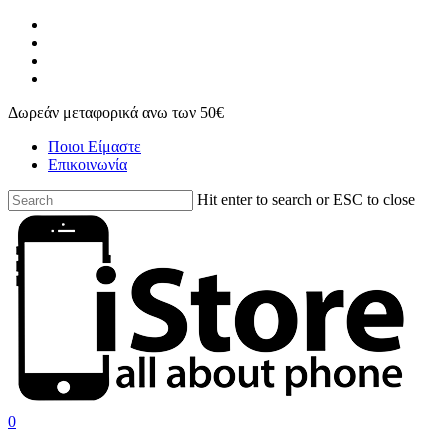
Skip
facebook
to
instagram
main
phone
content
email
Δωρεάν μεταφορικά ανω των 50€
Ποιοι Είμαστε
Επικοινωνία
Hit enter to search or ESC to close
Close
Search
search
account
0
Menu