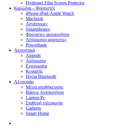
Hydrogel Film Screen Protector
Καλώδια – Φορτιστές
iPhone-iPad-Apple Watch
Macbook
Αντάπτορες
Smartphones
Φορτιστες αυτοκινήτου
Ασύρματοι φορτιστες
Powerbank
Ακουστικά
Airpods
Ασύρματα
Ενσύρματα
Κεφαλής
Ηχεία Bluetooth
Αξεσουάρ
Μέσα αποθήκευσης
Βάσεις Αυτοκινήτου
Laptop-Pc
Σταθερή τηλεφωνία
Gadgets
Smart Home
search