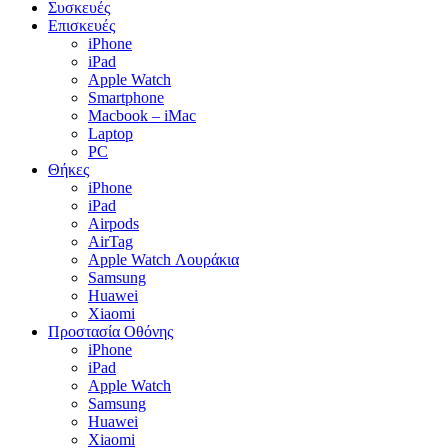
Συσκευές
Επισκευές
iPhone
iPad
Apple Watch
Smartphone
Macbook – iMac
Laptop
PC
Θήκες
iPhone
iPad
Airpods
AirTag
Apple Watch Λουράκια
Samsung
Huawei
Xiaomi
Προστασία Οθόνης
iPhone
iPad
Apple Watch
Samsung
Huawei
Xiaomi