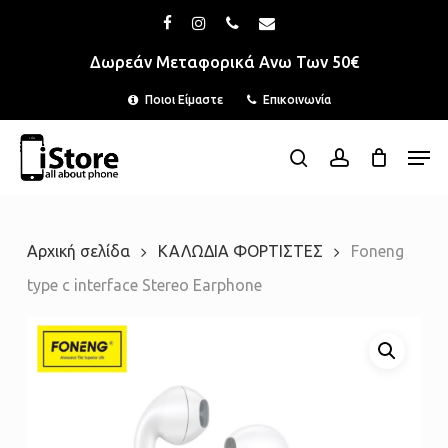
Skip
Menu
facebook
instagram
phone
email
to
Δωρεάν Μεταφορικά Ανω Των 50€
main
Ποιοι Είμαστε
Επικοινωνία
content
Men
search
account
Αρχική σελίδα
ΚΑΛΩΔΙΑ ΦΟΡΤΙΣΤΕΣ
Foneng
type c interface Stereo Earphone