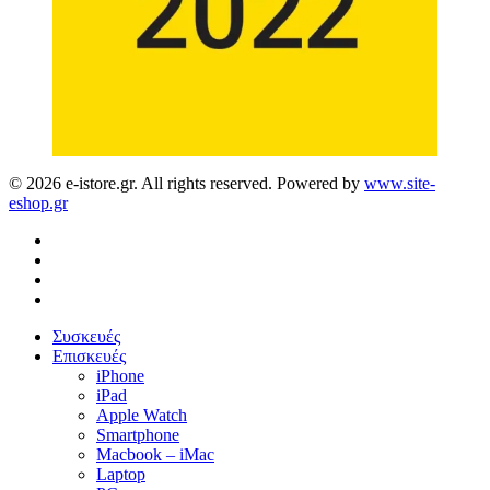
© 2026 e-istore.gr. All rights reserved. Powered by
www.site-
eshop.gr
facebook
instagram
phone
email
Close
Συσκευές
Menu
Επισκευές
iPhone
iPad
Apple Watch
Smartphone
Macbook – iMac
Laptop