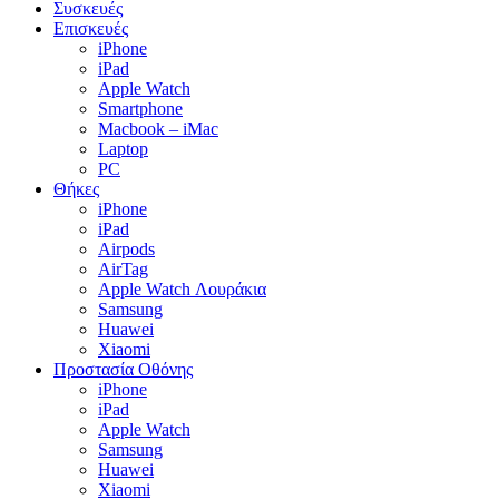
Συσκευές
Επισκευές
iPhone
iPad
Apple Watch
Smartphone
Macbook – iMac
Laptop
PC
Θήκες
iPhone
iPad
Airpods
AirTag
Apple Watch Λουράκια
Samsung
Huawei
Xiaomi
Προστασία Οθόνης
iPhone
iPad
Apple Watch
Samsung
Huawei
Xiaomi