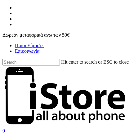
Skip
facebook
to
instagram
main
phone
content
email
Δωρεάν μεταφορικά ανω των 50€
Ποιοι Είμαστε
Επικοινωνία
Hit enter to search or ESC to close
Close
Search
search
account
0
Menu