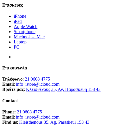
Επισκευές
iPhone
iPad
Apple Watch
Smartphone
Macbook – iMac
Laptop
PC
Επικοινωνία
Τηλέφωνο
:
21 0608 4775
Email
:
info_istore@icloud.com
Βρείτε μας
:
Κλεισθένους 35, Αγ. Παρασκευή 153 43
Contact
Phone
:
21 0608 4775
Email
:
info_istore@icloud.com
Find us
:
Kleisthenous 35, Ag. Paraskeui 153 43