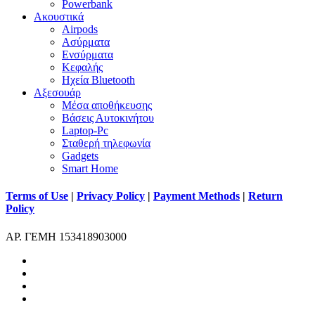
Powerbank
Ακουστικά
Airpods
Ασύρματα
Ενσύρματα
Κεφαλής
Ηχεία Bluetooth
Αξεσουάρ
Μέσα αποθήκευσης
Βάσεις Αυτοκινήτου
Laptop-Pc
Σταθερή τηλεφωνία
Gadgets
Smart Home
Terms of Use
|
Privacy Policy
|
Payment Methods
|
Return
Policy
ΑΡ. ΓΕΜΗ 153418903000
facebook
instagram
phone
email