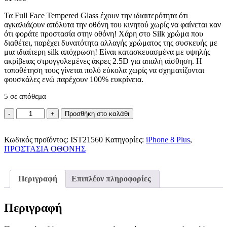
Τα Full Face Tempered Glass έχουν την ιδιαιτερότητα ότι
αγκαλιάζουν απόλυτα την οθόνη του κινητού χωρίς να φαίνεται καν
ότι φοράτε προστασία στην οθόνη! Χάρη στο Silk χρώμα που
διαθέτει, παρέχει δυνατότητα αλλαγής χρώματος της συσκευής με
μια ιδιαίτερη silk απόχρωση! Είναι κατασκευασμένα με υψηλής
ακρίβειας στρογγυλεμένες άκρες 2.5D για απαλή αίσθηση. Η
τοποθέτηση τους γίνεται πολύ εύκολα χωρίς να σχηματίζονται
φουσκάλες ενώ παρέχουν 100% ευκρίνεια.
5 σε απόθεμα
Full
Προσθήκη στο καλάθι
Glue
Full
Κωδικός προϊόντος:
Face
IST21560
Κατηγορίες:
iPhone 8 Plus
,
ΠΡΟΣΤΑΣΙΑ ΟΘΟΝΗΣ
Tempered
Glass
iPhone
8
Περιγραφή
Επιπλέον πληροφορίες
Plus
Black
ποσότητα
Περιγραφή