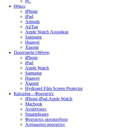
PC
Θήκες
iPhone
iPad
Airpods
AirTag
Apple Watch Λουράκια
Samsung
Huawei
Xiaomi
Προστασία Οθόνης
iPhone
iPad
Apple Watch
Samsung
Huawei
Xiaomi
Hydrogel Film Screen Protector
Καλώδια – Φορτιστές
iPhone-iPad-Apple Watch
Macbook
Αντάπτορες
Smartphones
Φορτιστες αυτοκινήτου
Ασύρματοι φορτιστες