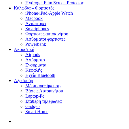
Hydrogel Film Screen Protector
Καλώδια – Φορτιστές
iPhone-iPad-Apple Watch
Macbook
Αντάπτορες
Smartphones
Φορτιστες αυτοκινήτου
Ασύρματοι φορτιστες
Powerbank
Ακουστικά
Airpods
Ασύρματα
Ενσύρματα
Κεφαλής
Ηχεία Bluetooth
Αξεσουάρ
Μέσα αποθήκευσης
Βάσεις Αυτοκινήτου
Laptop-Pc
Σταθερή τηλεφωνία
Gadgets
Smart Home
search