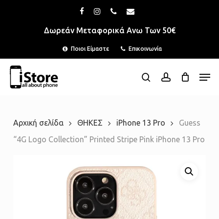
Skip
Menu
facebook
instagram
phone
email
to
Δωρεάν Μεταφορικά Ανω Των 50€
main
Ποιοι Είμαστε
Επικοινωνία
content
Men
search
account
Αρχική σελίδα
ΘΗΚΕΣ
iPhone 13 Pro
Guess
“4G Logo Collection” Printed Stripe Pink iPhone 13 Pro