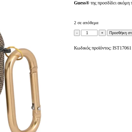
Guess®
της προσδίδει ακόμη 
2 σε απόθεμα
Guess
Προσθήκη στ
4G
Script
Κωδικός προϊόντος:
Metal
IST17061
Brown
AirPods
3
ποσότητα