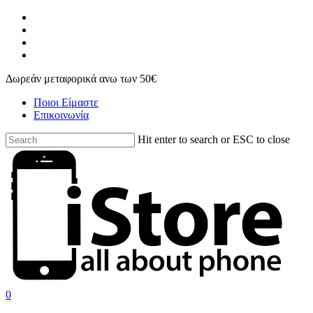
Skip
facebook
to
instagram
main
phone
content
email
Δωρεάν μεταφορικά ανω των 50€
Ποιοι Είμαστε
Επικοινωνία
Hit enter to search or ESC to close
Close
Search
search
account
0
Menu