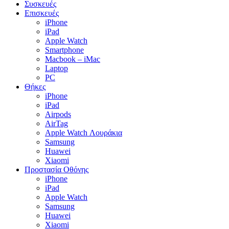
Συσκευές
Επισκευές
iPhone
iPad
Apple Watch
Smartphone
Macbook – iMac
Laptop
PC
Θήκες
iPhone
iPad
Airpods
AirTag
Apple Watch Λουράκια
Samsung
Huawei
Xiaomi
Προστασία Οθόνης
iPhone
iPad
Apple Watch
Samsung
Huawei
Xiaomi