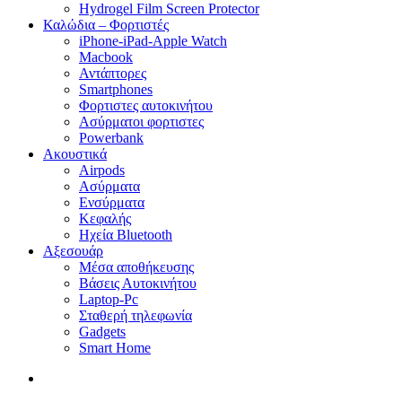
Hydrogel Film Screen Protector
Καλώδια – Φορτιστές
iPhone-iPad-Apple Watch
Macbook
Αντάπτορες
Smartphones
Φορτιστες αυτοκινήτου
Ασύρματοι φορτιστες
Powerbank
Ακουστικά
Airpods
Ασύρματα
Ενσύρματα
Κεφαλής
Ηχεία Bluetooth
Αξεσουάρ
Μέσα αποθήκευσης
Βάσεις Αυτοκινήτου
Laptop-Pc
Σταθερή τηλεφωνία
Gadgets
Smart Home
search