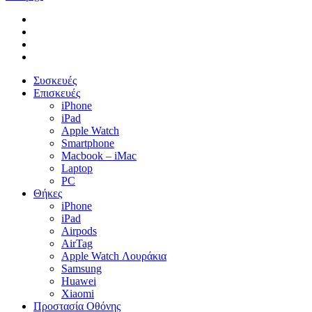
facebook
instagram
phone
email
Close
Συσκευές
Menu
Επισκευές
iPhone
iPad
Apple Watch
Smartphone
Macbook – iMac
Laptop
PC
Θήκες
iPhone
iPad
Airpods
AirTag
Apple Watch Λουράκια
Samsung
Huawei
Xiaomi
Προστασία Οθόνης