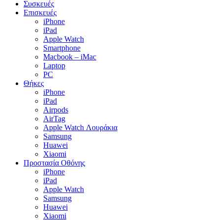
Συσκευές
Επισκευές
iPhone
iPad
Apple Watch
Smartphone
Macbook – iMac
Laptop
PC
Θήκες
iPhone
iPad
Airpods
AirTag
Apple Watch Λουράκια
Samsung
Huawei
Xiaomi
Προστασία Οθόνης
iPhone
iPad
Apple Watch
Samsung
Huawei
Xiaomi