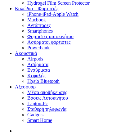
Hydrogel Film Screen Protector
Καλώδια – Φορτιστές
iPhone-iPad-Apple Watch
Macbook
Αντάπτορες
Smartphones
Φορτιστες αυτοκινήτου
Ασύρματοι φορτιστες
Powerbank
Ακουστικά
Airpods
Ασύρματα
Ενσύρματα
Κεφαλής
Ηχεία Bluetooth
Αξεσουάρ
Μέσα αποθήκευσης
Βάσεις Αυτοκινήτου
Laptop-Pc
Σταθερή τηλεφωνία
Gadgets
Smart Home
search