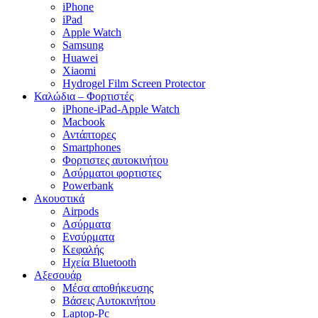
iPhone
iPad
Apple Watch
Samsung
Huawei
Xiaomi
Hydrogel Film Screen Protector
Καλώδια – Φορτιστές
iPhone-iPad-Apple Watch
Macbook
Αντάπτορες
Smartphones
Φορτιστες αυτοκινήτου
Ασύρματοι φορτιστες
Powerbank
Ακουστικά
Airpods
Ασύρματα
Ενσύρματα
Κεφαλής
Ηχεία Bluetooth
Αξεσουάρ
Μέσα αποθήκευσης
Βάσεις Αυτοκινήτου
Laptop-Pc