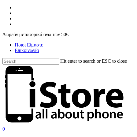
Skip
facebook
to
instagram
main
phone
content
email
Δωρεάν μεταφορικά ανω των 50€
Ποιοι Είμαστε
Επικοινωνία
Hit enter to search or ESC to close
Close
Search
search
account
0
Menu