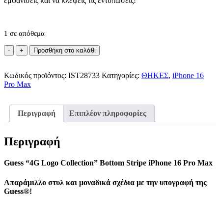
εμφανίσεις και να κλέψεις τις εντυπώσεις!
1 σε απόθεμα
Guess
Προσθήκη στο καλάθι
iPhone
16
Κωδικός προϊόντος:
Pro
IST28733
Κατηγορίες:
ΘΗΚΕΣ
,
iPhone 16
Pro Max
Max
4G
Bottom
Stripe
Περιγραφή
Επιπλέον πληροφορίες
Θήκη
με
Επένδυση
Περιγραφή
Συνθετικού
Δέρματος
Guess “4G Logo Collection” Bottom Stripe iPhone 16 Pro Max
Pink
ποσότητα
Απαράμιλλο στυλ και μοναδικά σχέδια με την υπογραφή της
Guess®
!