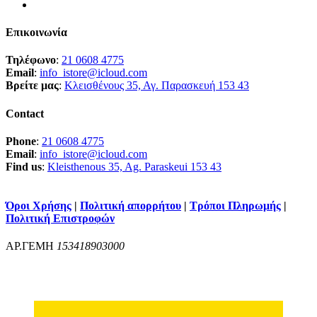
Επικοινωνία
Τηλέφωνο
:
21 0608 4775
Email
:
info_istore@icloud.com
Βρείτε μας
:
Κλεισθένους 35, Αγ. Παρασκευή 153 43
Contact
Phone
:
21 0608 4775
Email
:
info_istore@icloud.com
Find us
:
Kleisthenous 35, Ag. Paraskeui 153 43
Όροι Χρήσης
|
Πολιτική απορρήτου
|
Τρόποι Πληρωμής
|
Πολιτική Επιστροφών
ΑΡ.ΓΕΜΗ
153418903000