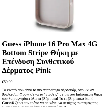
Guess iPhone 16 Pro Max 4G
Bottom Stripe Θήκη με
Επένδυση Συνθετικού
Δέρματος Pink
€
59.90
Το κινητό σου είναι το πιο απαραίτητο αξεσουάρ, όπου κι αν
βρίσκεσαι! Φρόντισε να το “ντύσεις” με την πιο fashionable θήκη
που θα μαγνητίσει όλα τα βλέμματα! Το εμβληματικό brand
Guess®
ξέρει τον τρόπο να σε κάνει να πετύχεις ακαταμάχητες