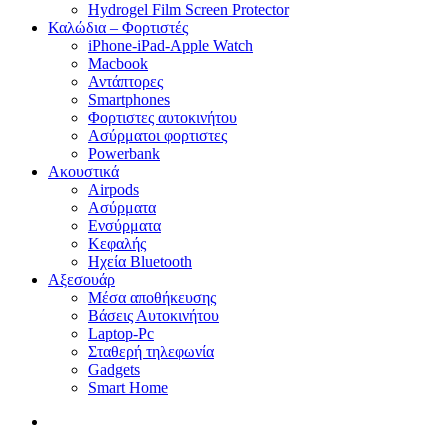
Hydrogel Film Screen Protector
Καλώδια – Φορτιστές
iPhone-iPad-Apple Watch
Macbook
Αντάπτορες
Smartphones
Φορτιστες αυτοκινήτου
Ασύρματοι φορτιστες
Powerbank
Ακουστικά
Airpods
Ασύρματα
Ενσύρματα
Κεφαλής
Ηχεία Bluetooth
Αξεσουάρ
Μέσα αποθήκευσης
Βάσεις Αυτοκινήτου
Laptop-Pc
Σταθερή τηλεφωνία
Gadgets
Smart Home
search