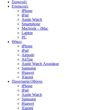
Συσκευές
Επισκευές
iPhone
iPad
Apple Watch
Smartphone
Macbook – iMac
Laptop
PC
Θήκες
iPhone
iPad
Airpods
AirTag
Apple Watch Λουράκια
Samsung
Huawei
Xiaomi
Προστασία Οθόνης
iPhone
iPad
Apple Watch
Samsung
Huawei
Xiaomi