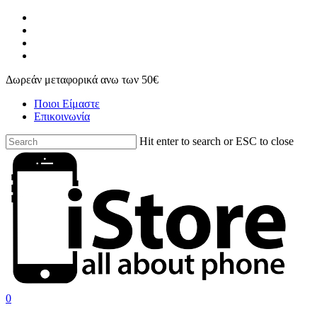
Skip
facebook
to
instagram
main
phone
content
email
Δωρεάν μεταφορικά ανω των 50€
Ποιοι Είμαστε
Επικοινωνία
Hit enter to search or ESC to close
Close
Search
search
account
0
Menu