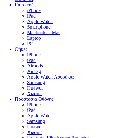
Menu
Επισκευές
iPhone
iPad
Apple Watch
Smartphone
Macbook – iMac
Laptop
PC
Θήκες
iPhone
iPad
Airpods
AirTag
Apple Watch Λουράκια
Samsung
Huawei
Xiaomi
Προστασία Οθόνης
iPhone
iPad
Apple Watch
Samsung
Huawei
Xiaomi
Hydrogel Film Screen Protector