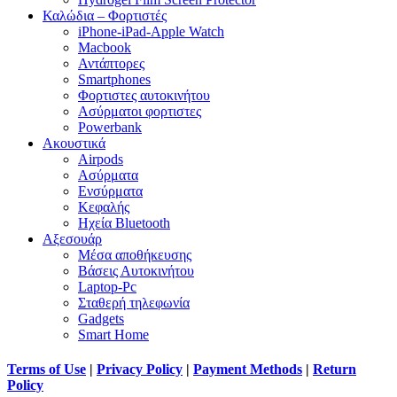
Καλώδια – Φορτιστές
iPhone-iPad-Apple Watch
Macbook
Αντάπτορες
Smartphones
Φορτιστες αυτοκινήτου
Ασύρματοι φορτιστες
Powerbank
Ακουστικά
Airpods
Ασύρματα
Ενσύρματα
Κεφαλής
Ηχεία Bluetooth
Αξεσουάρ
Μέσα αποθήκευσης
Βάσεις Αυτοκινήτου
Laptop-Pc
Σταθερή τηλεφωνία
Gadgets
Smart Home
Terms of Use
|
Privacy Policy
|
Payment Methods
|
Return
Policy