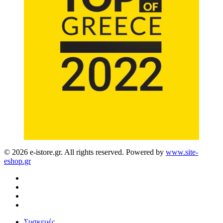
© 2026 e-istore.gr. All rights reserved. Powered by
www.site-
eshop.gr
facebook
instagram
phone
email
Close
Συσκευές