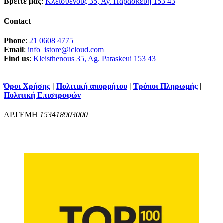
Βρείτε μας
:
Κλεισθένους 35, Αγ. Παρασκευή 153 43
Contact
Phone
:
21 0608 4775
Email
:
info_istore@icloud.com
Find us
:
Kleisthenous 35, Ag. Paraskeui 153 43
Όροι Χρήσης
|
Πολιτική απορρήτου
|
Τρόποι Πληρωμής
|
Πολιτική Επιστροφών
ΑΡ.ΓΕΜΗ
153418903000