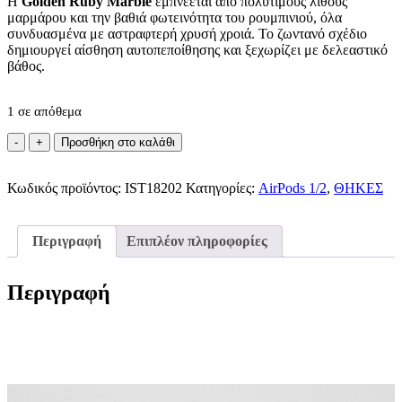
Η
Golden Ruby Marble
εμπνέεται από πολύτιμους λίθους
μαρμάρου και την βαθιά φωτεινότητα του ρουμπινιού, όλα
συνδυασμένα με αστραφτερή χρυσή χροιά. Το ζωντανό σχέδιο
δημιουργεί αίσθηση αυτοπεποίθησης και ξεχωρίζει με δελεαστικό
βάθος.
1 σε απόθεμα
IDEAL
Προσθήκη στο καλάθι
OF
SWEDEN
Κωδικός προϊόντος:
-
IST18202
Κατηγορίες:
AirPods 1/2
,
ΘΗΚΕΣ
Printed
Case
Golden
Περιγραφή
Επιπλέον πληροφορίες
Ruby
Marble
AirPods
Περιγραφή
1/2
ποσότητα