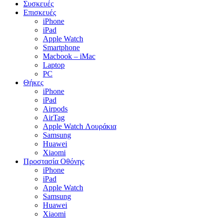
Συσκευές
Επισκευές
iPhone
iPad
Apple Watch
Smartphone
Macbook – iMac
Laptop
PC
Θήκες
iPhone
iPad
Airpods
AirTag
Apple Watch Λουράκια
Samsung
Huawei
Xiaomi
Προστασία Οθόνης
iPhone
iPad
Apple Watch
Samsung
Huawei
Xiaomi