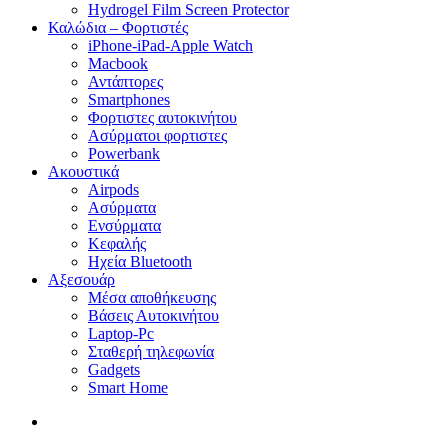
Hydrogel Film Screen Protector
Καλώδια – Φορτιστές
iPhone-iPad-Apple Watch
Macbook
Αντάπτορες
Smartphones
Φορτιστες αυτοκινήτου
Ασύρματοι φορτιστες
Powerbank
Ακουστικά
Airpods
Ασύρματα
Ενσύρματα
Κεφαλής
Ηχεία Bluetooth
Αξεσουάρ
Μέσα αποθήκευσης
Βάσεις Αυτοκινήτου
Laptop-Pc
Σταθερή τηλεφωνία
Gadgets
Smart Home
search