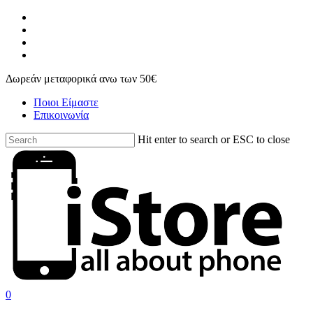
Skip
facebook
to
instagram
main
phone
content
email
Δωρεάν μεταφορικά ανω των 50€
Ποιοι Είμαστε
Επικοινωνία
Hit enter to search or ESC to close
Close
Search
search
account
0
Menu