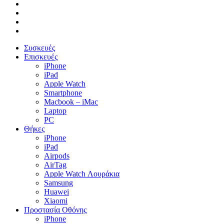
facebook
instagram
phone
email
Close
Συσκευές
Menu
Επισκευές
iPhone
iPad
Apple Watch
Smartphone
Macbook – iMac
Laptop
PC
Θήκες
iPhone
iPad
Airpods
AirTag
Apple Watch Λουράκια
Samsung
Huawei
Xiaomi
Προστασία Οθόνης
iPhone