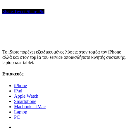
Share
Tweet
Share
Pin
Το iStore παρέχει εξειδικευμένες λύσεις στον τομέα τον iPhone
αλλά και στον τομέα του service οποιασδήποτε κινητής συσκευής,
laptop και tablet.
Επισκευές
iPhone
iPad
Apple Watch
Smartphone
Macbook – iMac
Laptop
PC