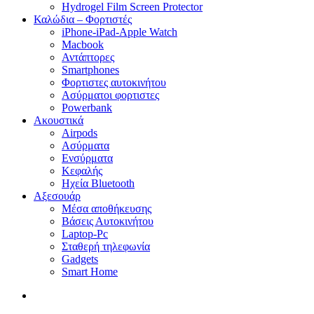
Hydrogel Film Screen Protector
Καλώδια – Φορτιστές
iPhone-iPad-Apple Watch
Macbook
Αντάπτορες
Smartphones
Φορτιστες αυτοκινήτου
Ασύρματοι φορτιστες
Powerbank
Ακουστικά
Airpods
Ασύρματα
Ενσύρματα
Κεφαλής
Ηχεία Bluetooth
Αξεσουάρ
Μέσα αποθήκευσης
Βάσεις Αυτοκινήτου
Laptop-Pc
Σταθερή τηλεφωνία
Gadgets
Smart Home
search