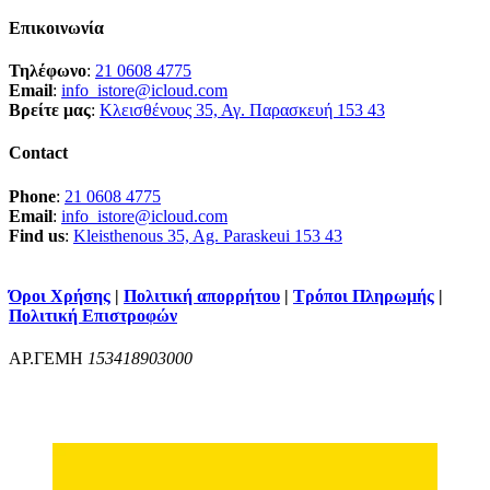
Επικοινωνία
Τηλέφωνο
:
21 0608 4775
Email
:
info_istore@icloud.com
Βρείτε μας
:
Κλεισθένους 35, Αγ. Παρασκευή 153 43
Contact
Phone
:
21 0608 4775
Email
:
info_istore@icloud.com
Find us
:
Kleisthenous 35, Ag. Paraskeui 153 43
Όροι Χρήσης
|
Πολιτική απορρήτου
|
Τρόποι Πληρωμής
|
Πολιτική Επιστροφών
ΑΡ.ΓΕΜΗ
153418903000