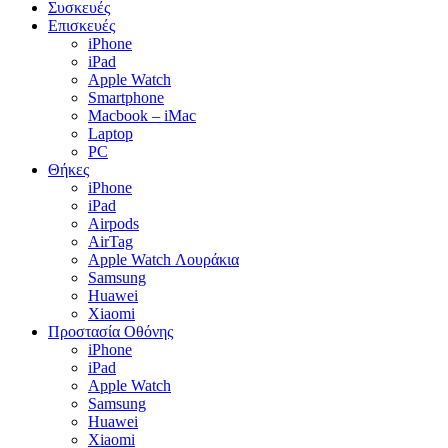
Συσκευές
Επισκευές
iPhone
iPad
Apple Watch
Smartphone
Macbook – iMac
Laptop
PC
Θήκες
iPhone
iPad
Airpods
AirTag
Apple Watch Λουράκια
Samsung
Huawei
Xiaomi
Προστασία Οθόνης
iPhone
iPad
Apple Watch
Samsung
Huawei
Xiaomi