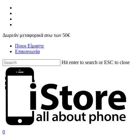
Skip
facebook
to
instagram
main
phone
content
email
Δωρεάν μεταφορικά ανω των 50€
Ποιοι Είμαστε
Επικοινωνία
Hit enter to search or ESC to close
Close
Search
search
account
0
Menu