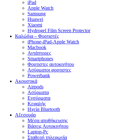
iPad
Apple Watch
Samsung
Huawei
Xiaomi
Hydrogel Film Screen Protector
Καλώδια – Φορτιστές
iPhone-iPad-Apple Watch
Macbook
Αντάπτορες
Smartphones
Φορτιστες αυτοκινήτου
Ασύρματοι φορτιστες
Powerbank
Ακουστικά
Airpods
Ασύρματα
Ενσύρματα
Κεφαλής
Ηχεία Bluetooth
Αξεσουάρ
Μέσα αποθήκευσης
Βάσεις Αυτοκινήτου
Laptop-Pc
Σταθερή τηλεφωνία