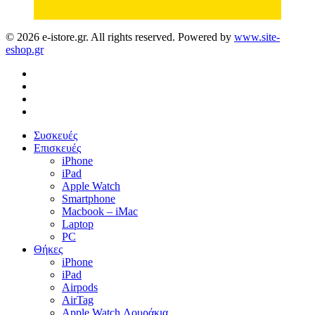
© 2026 e-istore.gr. All rights reserved. Powered by
www.site-
eshop.gr
facebook
instagram
phone
email
Close
Συσκευές
Menu
Επισκευές
iPhone
iPad
Apple Watch
Smartphone
Macbook – iMac
Laptop
PC
Θήκες
iPhone
iPad
Airpods
AirTag
Apple Watch Λουράκια