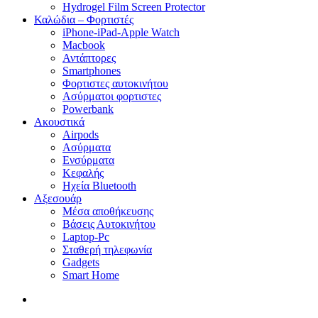
Hydrogel Film Screen Protector
Καλώδια – Φορτιστές
iPhone-iPad-Apple Watch
Macbook
Αντάπτορες
Smartphones
Φορτιστες αυτοκινήτου
Ασύρματοι φορτιστες
Powerbank
Ακουστικά
Airpods
Ασύρματα
Ενσύρματα
Κεφαλής
Ηχεία Bluetooth
Αξεσουάρ
Μέσα αποθήκευσης
Βάσεις Αυτοκινήτου
Laptop-Pc
Σταθερή τηλεφωνία
Gadgets
Smart Home
search