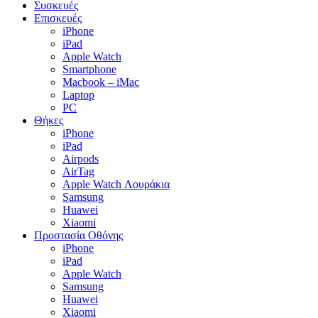
Συσκευές
Επισκευές
iPhone
iPad
Apple Watch
Smartphone
Macbook – iMac
Laptop
PC
Θήκες
iPhone
iPad
Airpods
AirTag
Apple Watch Λουράκια
Samsung
Huawei
Xiaomi
Προστασία Οθόνης
iPhone
iPad
Apple Watch
Samsung
Huawei
Xiaomi