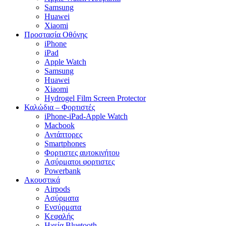
Samsung
Huawei
Xiaomi
Προστασία Οθόνης
iPhone
iPad
Apple Watch
Samsung
Huawei
Xiaomi
Hydrogel Film Screen Protector
Καλώδια – Φορτιστές
iPhone-iPad-Apple Watch
Macbook
Αντάπτορες
Smartphones
Φορτιστες αυτοκινήτου
Ασύρματοι φορτιστες
Powerbank
Ακουστικά
Airpods
Ασύρματα
Ενσύρματα
Κεφαλής
Ηχεία Bluetooth