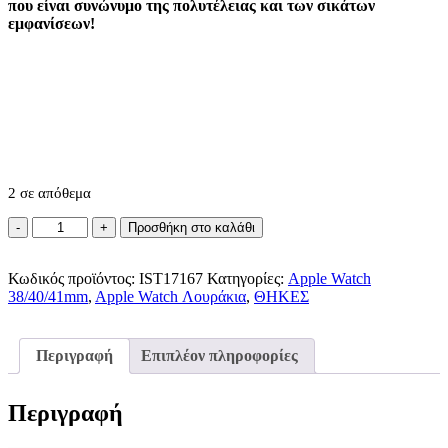
που είναι συνώνυμο της πολυτέλειας και των σικάτων
εμφανίσεων!
2 σε απόθεμα
Karl
Προσθήκη στο καλάθι
Lagerfeld
“Karl’s
Κωδικός προϊόντος:
Head”
IST17167
Κατηγορίες:
Apple Watch
38/40/41mm
Collection
,
Apple Watch Λουράκια
,
ΘΗΚΕΣ
Λουράκι
Apple
Watch
Περιγραφή
Επιπλέον πληροφορίες
38/40/41mm
ποσότητα
Περιγραφή