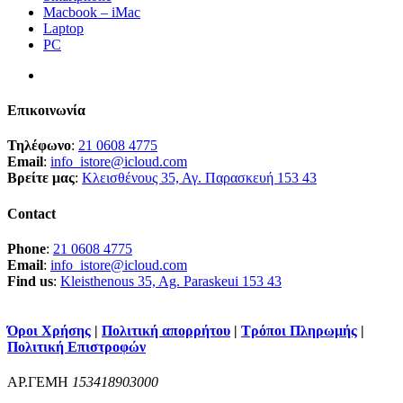
Macbook – iMac
Laptop
PC
Επικοινωνία
Τηλέφωνο
:
21 0608 4775
Email
:
info_istore@icloud.com
Βρείτε μας
:
Κλεισθένους 35, Αγ. Παρασκευή 153 43
Contact
Phone
:
21 0608 4775
Email
:
info_istore@icloud.com
Find us
:
Kleisthenous 35, Ag. Paraskeui 153 43
Όροι Χρήσης
|
Πολιτική απορρήτου
|
Τρόποι Πληρωμής
|
Πολιτική Επιστροφών
ΑΡ.ΓΕΜΗ
153418903000