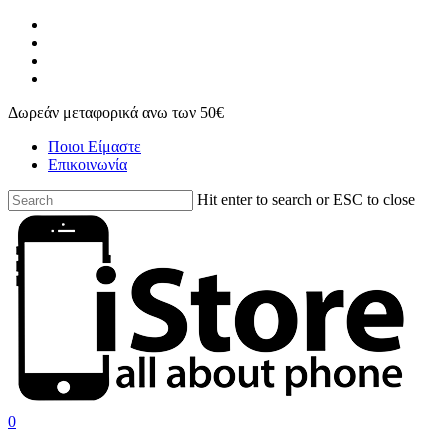
Skip
facebook
to
instagram
main
phone
content
email
Δωρεάν μεταφορικά ανω των 50€
Ποιοι Είμαστε
Επικοινωνία
Hit enter to search or ESC to close
Close
Search
search
account
0
Menu