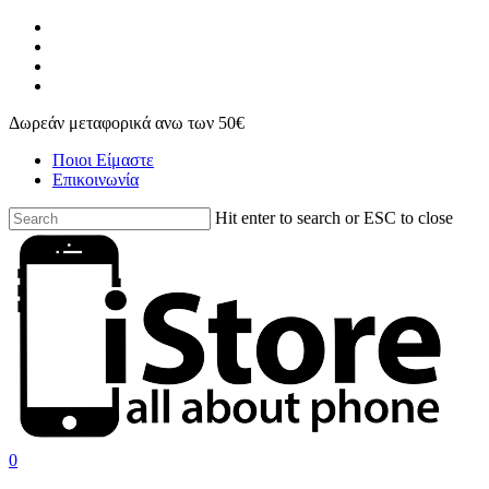
Skip
facebook
to
instagram
main
phone
content
email
Δωρεάν μεταφορικά ανω των 50€
Ποιοι Είμαστε
Επικοινωνία
Hit enter to search or ESC to close
Close
Search
search
account
0
Menu