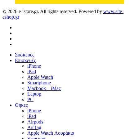
© 2026 e-istore.gr. All rights reserved. Powered by
www.site-
eshop.gr
facebook
instagram
phone
email
Close
Συσκευές
Menu
Επισκευές
iPhone
iPad
Apple Watch
Smartphone
Macbook – iMac
Laptop
PC
Θήκες
iPhone
iPad
Airpods
AirTag
Apple Watch Λουράκια
Samsung