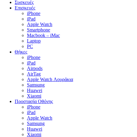
Συσκευές
Επισκευές
iPhone
iPad
Apple Watch
Smartphone
Macbook – iMac
Laptop
PC
Θήκες
iPhone
iPad
Airpods
AirTag
Apple Watch Λουράκια
Samsung
Huawei
Xiaomi
Προστασία Οθόνης
iPhone
iPad
Apple Watch
Samsung
Huawei
Xiaomi