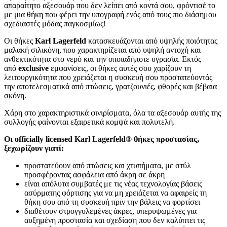
απαραίτητο αξεσουάρ που δεν λείπει από κοντά σου, φρόντισέ το
με μια θήκη που φέρει την υπογραφή ενός από τους πιο διάσημου
σχεδιαστές μόδας παγκοσμίως!
Οι θήκες
Karl Lagerfeld
κατασκευάζονται από υψηλής ποιότητας
μαλακή σιλικόνη, που χαρακτηρίζεται από υψηλή αντοχή και
ανθεκτικότητα στο νερό και την οποιαδήποτε υγρασία. Εκτός
από
exclusive
εμφανίσεις, οι θήκες αυτές σου χαρίζουν τη
λειτουργικότητα που χρειάζεται η συσκευή σου προστατεύοντάς
την αποτελεσματικά από πτώσεις, γρατζουνιές, φθορές και βέβαια
σκόνη.
Χάρη στο χαρακτηριστικά φινιρίσματα, όλα τα αξεσουάρ αυτής της
συλλογής φαίνονται εξαιρετικά κομψά και πολυτελή.
Οι officially licensed Karl Lagerfeld® θήκες προστασίας,
ξεχωρίζουν γιατί:
προστατεύουν από πτώσεις και χτυπήματα, με στύλ
προσφέροντας ασφάλεια από άκρη σε άκρη
είναι απόλυτα συμβατές με τις νέας τεχνολογίας βάσεις
ασύρματης φόρτισης για να μη χρειάζεται να αφαιρείς τη
θήκη σου από τη συσκευή πριν την βάλεις να φορτίσει
διαθέτουν στρογγυλεμένες άκρες, υπερυψωμένες για
αυξημένη προστασία και σχεδίαση που δεν καλύπτει τις