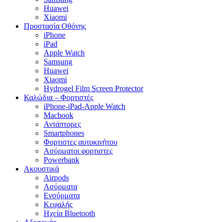
Huawei
Xiaomi
Προστασία Οθόνης
iPhone
iPad
Apple Watch
Samsung
Huawei
Xiaomi
Hydrogel Film Screen Protector
Καλώδια – Φορτιστές
iPhone-iPad-Apple Watch
Macbook
Αντάπτορες
Smartphones
Φορτιστες αυτοκινήτου
Ασύρματοι φορτιστες
Powerbank
Ακουστικά
Airpods
Ασύρματα
Ενσύρματα
Κεφαλής
Ηχεία Bluetooth