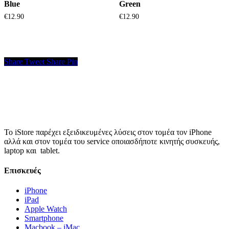
Blue
Green
€
12.90
€
12.90
Share
Tweet
Share
Pin
Το iStore παρέχει εξειδικευμένες λύσεις στον τομέα τον iPhone
αλλά και στον τομέα του service οποιασδήποτε κινητής συσκευής,
laptop και tablet.
Επισκευές
iPhone
iPad
Apple Watch
Smartphone
Macbook – iMac