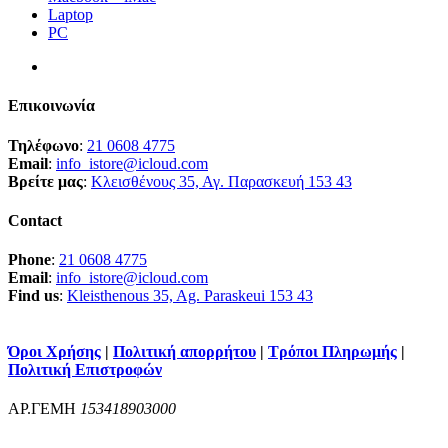
Laptop
PC
Επικοινωνία
Τηλέφωνο
:
21 0608 4775
Email
:
info_istore@icloud.com
Βρείτε μας
:
Κλεισθένους 35, Αγ. Παρασκευή 153 43
Contact
Phone
:
21 0608 4775
Email
:
info_istore@icloud.com
Find us
:
Kleisthenous 35, Ag. Paraskeui 153 43
Όροι Χρήσης
|
Πολιτική απορρήτου
|
Τρόποι Πληρωμής
|
Πολιτική Επιστροφών
ΑΡ.ΓΕΜΗ
153418903000