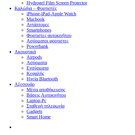
Hydrogel Film Screen Protector
Καλώδια – Φορτιστές
iPhone-iPad-Apple Watch
Macbook
Αντάπτορες
Smartphones
Φορτιστες αυτοκινήτου
Ασύρματοι φορτιστες
Powerbank
Ακουστικά
Airpods
Ασύρματα
Ενσύρματα
Κεφαλής
Ηχεία Bluetooth
Αξεσουάρ
Μέσα αποθήκευσης
Βάσεις Αυτοκινήτου
Laptop-Pc
Σταθερή τηλεφωνία
Gadgets
Smart Home
search