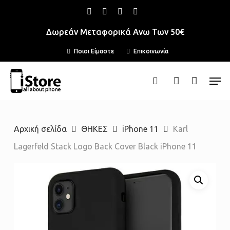
Skip
facebook
instagram
phone
email
to
Δωρεάν Μεταφορικά Ανω Των 50€
main
Ποιοι Είμαστε
Επικοινωνία
content
Men
search
account
Αρχική σελίδα
ΘΗΚΕΣ
iPhone 11
Karl
Lagerfeld Stack Logo Back Cover Black iPhone 11