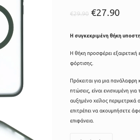
Original
Η
€
27.90
€
29.90
price
τρέ
was:
τιμή
Η συγκεκριμένη θήκη υποστ
€29.90.
είναι
€27.
H θήκη προσφέρει εξαιρετική 
φόρτισης.
Πρόκειται για μια πανάλαφρη
πτώσεις, είναι ενισχυμένη για
αυξημένο χείλος περιμετρικά 
επιτρέπει να ακουμπήσετε άφ
επιφάνεια.