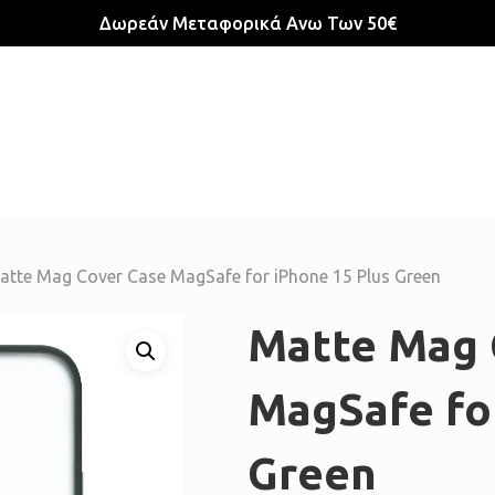
Δωρεάν Μεταφορικά Ανω Των 50€
atte Mag Cover Case MagSafe for iPhone 15 Plus Green
Matte Mag 
MagSafe for
Green