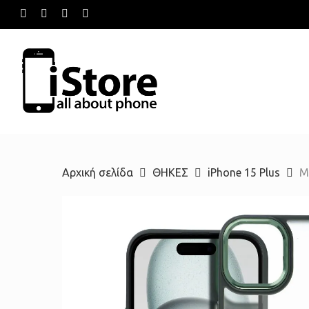
Skip
facebook
instagram
phone
email
to
main
content
Hit enter to search or ESC to close
Αρχική σελίδα
ΘΗΚΕΣ
iPhone 15 Plus
M