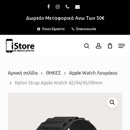
Skip
Menu
facebook
instagram
phone
email
to
Δωρεάν Μεταφορικά Ανω Των 50€
main
Ποιοι Είμαστε
Επικοινωνία
content
Men
search
account
Αρχική σελίδα
ΘΗΚΕΣ
Apple Watch Λουράκια
Nylon Strap Apple Watch 42/44/45/49mm