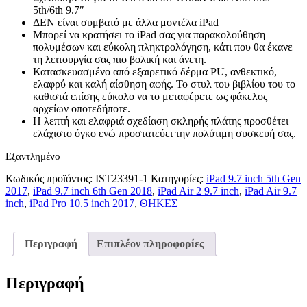
5th/6th 9.7″
€29.90.
είναι:
ΔΕΝ είναι συμβατό με άλλα μοντέλα iPad
€24.90.
Μπορεί να κρατήσει το iPad σας για παρακολούθηση
πολυμέσων και εύκολη πληκτρολόγηση, κάτι που θα έκανε
τη λειτουργία σας πιο βολική και άνετη.
Κατασκευασμένο από εξαιρετικό δέρμα PU, ανθεκτικό,
ελαφρύ και καλή αίσθηση αφής. Το στυλ του βιβλίου του το
καθιστά επίσης εύκολο να το μεταφέρετε ως φάκελος
αρχείων οποτεδήποτε.
Η λεπτή και ελαφριά σχεδίαση σκληρής πλάτης προσθέτει
ελάχιστο όγκο ενώ προστατεύει την πολύτιμη συσκευή σας.
Εξαντλημένο
Κωδικός προϊόντος:
IST23391-1
Κατηγορίες:
iPad 9.7 inch 5th Gen
2017
,
iPad 9.7 inch 6th Gen 2018
,
iPad Air 2 9.7 inch
,
iPad Air 9.7
inch
,
iPad Pro 10.5 inch 2017
,
ΘΗΚΕΣ
Περιγραφή
Επιπλέον πληροφορίες
Περιγραφή