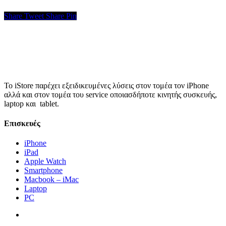
Share
Tweet
Share
Pin
Το iStore παρέχει εξειδικευμένες λύσεις στον τομέα τον iPhone
αλλά και στον τομέα του service οποιασδήποτε κινητής συσκευής,
laptop και tablet.
Επισκευές
iPhone
iPad
Apple Watch
Smartphone
Macbook – iMac
Laptop
PC