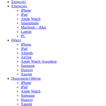
Συσκευές
Επισκευές
iPhone
iPad
Apple Watch
Smartphone
Macbook – iMac
Laptop
PC
Θήκες
iPhone
iPad
Airpods
AirTag
Apple Watch Λουράκια
Samsung
Huawei
Xiaomi
Προστασία Οθόνης
iPhone
iPad
Apple Watch
Samsung
Huawei
Xiaomi