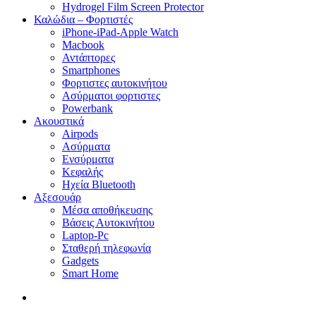
Hydrogel Film Screen Protector
Καλώδια – Φορτιστές
iPhone-iPad-Apple Watch
Macbook
Αντάπτορες
Smartphones
Φορτιστες αυτοκινήτου
Ασύρματοι φορτιστες
Powerbank
Ακουστικά
Airpods
Ασύρματα
Ενσύρματα
Κεφαλής
Ηχεία Bluetooth
Αξεσουάρ
Μέσα αποθήκευσης
Βάσεις Αυτοκινήτου
Laptop-Pc
Σταθερή τηλεφωνία
Gadgets
Smart Home
search