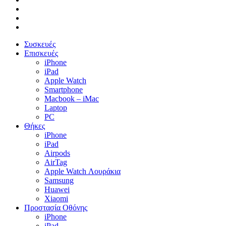
instagram
phone
email
Close
Συσκευές
Menu
Επισκευές
iPhone
iPad
Apple Watch
Smartphone
Macbook – iMac
Laptop
PC
Θήκες
iPhone
iPad
Airpods
AirTag
Apple Watch Λουράκια
Samsung
Huawei
Xiaomi
Προστασία Οθόνης
iPhone
iPad