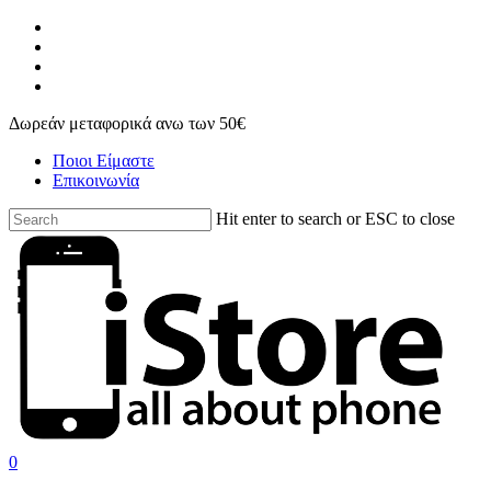
Skip
facebook
to
instagram
main
phone
content
email
Δωρεάν μεταφορικά ανω των 50€
Ποιοι Είμαστε
Επικοινωνία
Hit enter to search or ESC to close
Close
Search
search
account
0
Menu