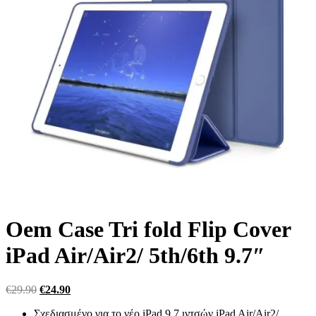
Oem Case Tri fold Flip Cover
iPad Air/Air2/ 5th/6th 9.7″
Original
Η
€
29.90
€
24.90
price
τρέχουσα
Σχεδιασμένο για το νέο iPad 9.7 ιντσών iPad Air/Air2/
was:
τιμή