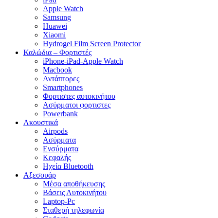
Apple Watch
Samsung
Huawei
Xiaomi
Hydrogel Film Screen Protector
Καλώδια – Φορτιστές
iPhone-iPad-Apple Watch
Macbook
Αντάπτορες
Smartphones
Φορτιστες αυτοκινήτου
Ασύρματοι φορτιστες
Powerbank
Ακουστικά
Airpods
Ασύρματα
Ενσύρματα
Κεφαλής
Ηχεία Bluetooth
Αξεσουάρ
Μέσα αποθήκευσης
Βάσεις Αυτοκινήτου
Laptop-Pc
Σταθερή τηλεφωνία