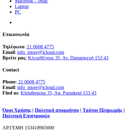
Macbook – iMac
Laptop
PC
Επικοινωνία
Τηλέφωνο
:
21 0608 4775
Email
:
info_istore@icloud.com
Βρείτε μας
:
Κλεισθένους 35, Αγ. Παρασκευή 153 43
Contact
Phone
:
21 0608 4775
Email
:
info_istore@icloud.com
Find us
:
Kleisthenous 35, Ag. Paraskeui 153 43
Όροι Χρήσης
|
Πολιτική απορρήτου
|
Τρόποι Πληρωμής
|
Πολιτική Επιστροφών
ΑΡ.ΓΕΜΗ
153418903000