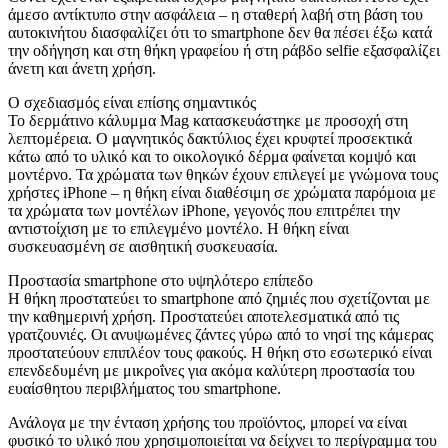
άμεσο αντίκτυπο στην ασφάλεια – η σταθερή λαβή στη βάση του
αυτοκινήτου διασφαλίζει ότι το smartphone δεν θα πέσει έξω κατά
την οδήγηση και στη θήκη γραφείου ή στη ράβδο selfie εξασφαλίζει
άνετη και άνετη χρήση.
Ο σχεδιασμός είναι επίσης σημαντικός
Το δερμάτινο κάλυμμα Mag κατασκευάστηκε με προσοχή στη
λεπτομέρεια. Ο μαγνητικός δακτύλιος έχει κρυφτεί προσεκτικά
κάτω από το υλικό και το οικολογικό δέρμα φαίνεται κομψό και
μοντέρνο. Τα χρώματα των θηκών έχουν επιλεγεί με γνώμονα τους
χρήστες iPhone – η θήκη είναι διαθέσιμη σε χρώματα παρόμοια με
τα χρώματα των μοντέλων iPhone, γεγονός που επιτρέπει την
αντιστοίχιση με το επιλεγμένο μοντέλο. Η θήκη είναι
συσκευασμένη σε αισθητική συσκευασία.
Προστασία smartphone στο υψηλότερο επίπεδο
Η θήκη προστατεύει το smartphone από ζημιές που σχετίζονται με
την καθημερινή χρήση. Προστατεύει αποτελεσματικά από τις
γρατζουνιές. Οι ανυψωμένες ζάντες γύρω από το νησί της κάμερας
προστατεύουν επιπλέον τους φακούς. Η θήκη στο εσωτερικό είναι
επενδεδυμένη με μικροΐνες για ακόμα καλύτερη προστασία του
ευαίσθητου περιβλήματος του smartphone.
Ανάλογα με την ένταση χρήσης του προϊόντος, μπορεί να είναι
φυσικό το υλικό που χρησιμοποιείται να δείχνει το περίγραμμα του