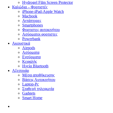
Hydrogel Film Screen Protector
Καλώδια – Φορτιστές
iPhone-iPad-Apple Watch
Macbook
Αντάπτορες
Smartphones
Φορτιστες αυτοκινήτου
Ασύρματοι φορτιστες
Powerbank
Ακουστικά
Airpods
Ασύρματα
Ενσύρματα
Κεφαλής
Ηχεία Bluetooth
Αξεσουάρ
Μέσα αποθήκευσης
Βάσεις Αυτοκινήτου
Laptop-Pc
Σταθερή τηλεφωνία
Gadgets
Smart Home
search