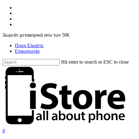
Skip
facebook
to
instagram
main
phone
content
email
Δωρεάν μεταφορικά ανω των 50€
Ποιοι Είμαστε
Επικοινωνία
Hit enter to search or ESC to close
Close
Search
search
account
0
Menu