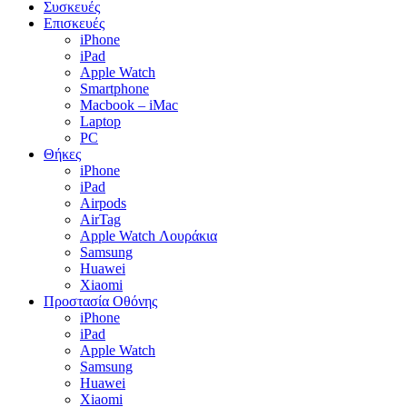
Συσκευές
Επισκευές
iPhone
iPad
Apple Watch
Smartphone
Macbook – iMac
Laptop
PC
Θήκες
iPhone
iPad
Airpods
AirTag
Apple Watch Λουράκια
Samsung
Huawei
Xiaomi
Προστασία Οθόνης
iPhone
iPad
Apple Watch
Samsung
Huawei
Xiaomi