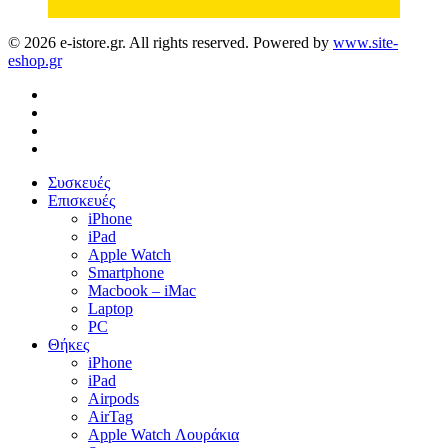
© 2026 e-istore.gr. All rights reserved. Powered by
www.site-
eshop.gr
facebook
instagram
phone
email
Close
Συσκευές
Menu
Επισκευές
iPhone
iPad
Apple Watch
Smartphone
Macbook – iMac
Laptop
PC
Θήκες
iPhone
iPad
Airpods
AirTag
Apple Watch Λουράκια