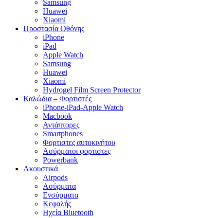
Samsung
Huawei
Xiaomi
Προστασία Οθόνης
iPhone
iPad
Apple Watch
Samsung
Huawei
Xiaomi
Hydrogel Film Screen Protector
Καλώδια – Φορτιστές
iPhone-iPad-Apple Watch
Macbook
Αντάπτορες
Smartphones
Φορτιστες αυτοκινήτου
Ασύρματοι φορτιστες
Powerbank
Ακουστικά
Airpods
Ασύρματα
Ενσύρματα
Κεφαλής
Ηχεία Bluetooth