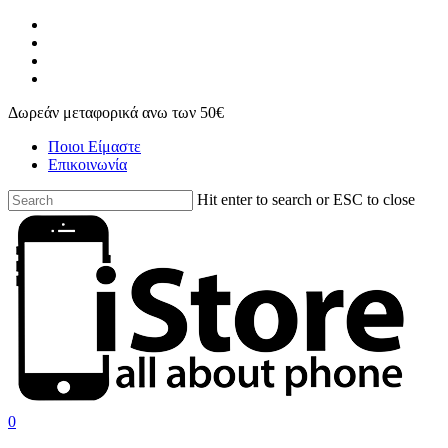
Skip
facebook
to
instagram
main
phone
content
email
Δωρεάν μεταφορικά ανω των 50€
Ποιοι Είμαστε
Επικοινωνία
Hit enter to search or ESC to close
Close
Search
search
account
0
Menu