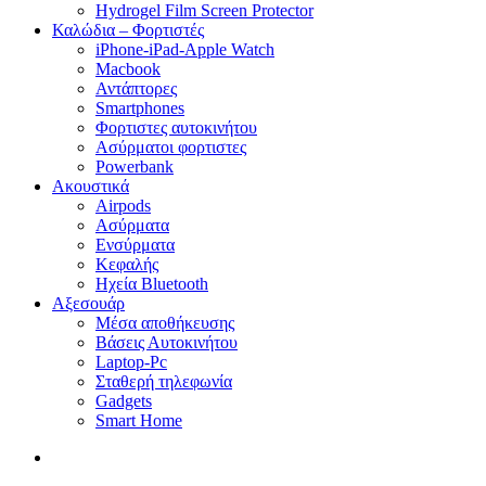
Hydrogel Film Screen Protector
Καλώδια – Φορτιστές
iPhone-iPad-Apple Watch
Macbook
Αντάπτορες
Smartphones
Φορτιστες αυτοκινήτου
Ασύρματοι φορτιστες
Powerbank
Ακουστικά
Airpods
Ασύρματα
Ενσύρματα
Κεφαλής
Ηχεία Bluetooth
Αξεσουάρ
Μέσα αποθήκευσης
Βάσεις Αυτοκινήτου
Laptop-Pc
Σταθερή τηλεφωνία
Gadgets
Smart Home
search