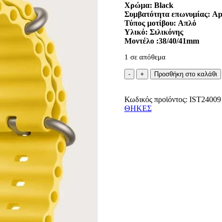
Χρώμα: Black
Συμβατότητα επωνυμίας: Ap
Τύπος μοτίβου: Απλό
Υλικό: Σιλικόνης
Μοντέλο :38/40/41mm
1 σε απόθεμα
Oem
Προσθήκη στο καλάθι
Ocean
Band
Κωδικός προϊόντος:
for
IST24009
ΘΗΚΕΣ
Apple
Watch
38/40/41mm
Yellow
ποσότητα