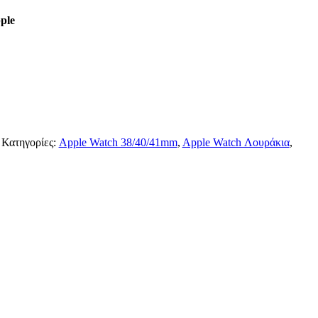
ple
Κατηγορίες:
Apple Watch 38/40/41mm
,
Apple Watch Λουράκια
,