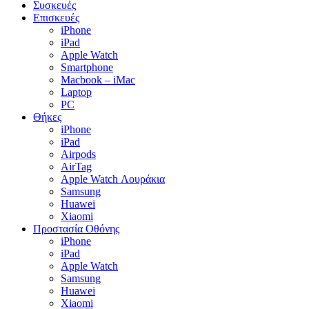
Συσκευές
Επισκευές
iPhone
iPad
Apple Watch
Smartphone
Macbook – iMac
Laptop
PC
Θήκες
iPhone
iPad
Airpods
AirTag
Apple Watch Λουράκια
Samsung
Huawei
Xiaomi
Προστασία Οθόνης
iPhone
iPad
Apple Watch
Samsung
Huawei
Xiaomi