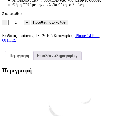
Αποτελεσματική προστασία από καθημερινές φθορές
Θήκη TPU με την ευελιξία θήκης σιλικόνης
2 σε απόθεμα
Oem
Προσθήκη στο καλάθι
Silicone
Case
Κωδικός προϊόντος:
2mm
IST20105
Κατηγορίες:
iPhone 14 Plus
,
ΘΗΚΕΣ
iPhone
14
Plus
ποσότητα
Περιγραφή
Επιπλέον πληροφορίες
Περιγραφή