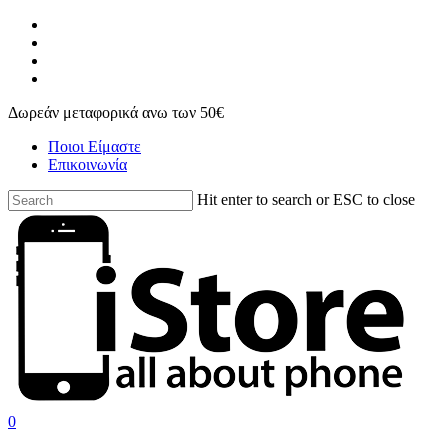
Skip
facebook
to
instagram
main
phone
content
email
Δωρεάν μεταφορικά ανω των 50€
Ποιοι Είμαστε
Επικοινωνία
Hit enter to search or ESC to close
Close
Search
search
account
0
Menu