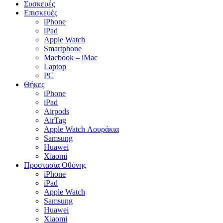
Συσκευές
Επισκευές
iPhone
iPad
Apple Watch
Smartphone
Macbook – iMac
Laptop
PC
Θήκες
iPhone
iPad
Airpods
AirTag
Apple Watch Λουράκια
Samsung
Huawei
Xiaomi
Προστασία Οθόνης
iPhone
iPad
Apple Watch
Samsung
Huawei
Xiaomi