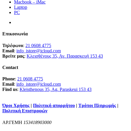
Macbook – iMac
Laptop
PC
Επικοινωνία
Τηλέφωνο
:
21 0608 4775
Email
:
info_istore@icloud.com
Βρείτε μας
:
Κλεισθένους 35, Αγ. Παρασκευή 153 43
Contact
Phone
:
21 0608 4775
Email
:
info_istore@icloud.com
Find us
:
Kleisthenous 35, Ag. Paraskeui 153 43
Όροι Χρήσης
|
Πολιτική απορρήτου
|
Τρόποι Πληρωμής
|
Πολιτική Επιστροφών
ΑΡ.ΓΕΜΗ
153418903000