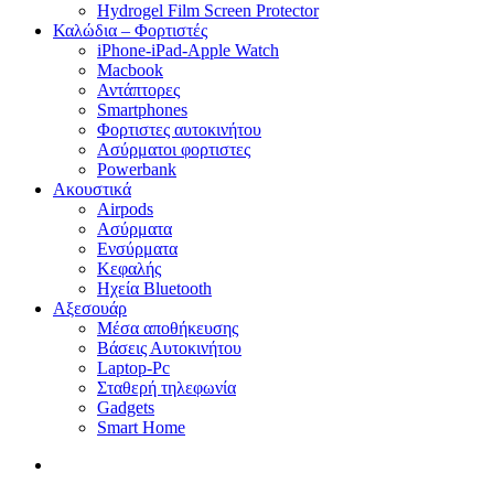
Hydrogel Film Screen Protector
Καλώδια – Φορτιστές
iPhone-iPad-Apple Watch
Macbook
Αντάπτορες
Smartphones
Φορτιστες αυτοκινήτου
Ασύρματοι φορτιστες
Powerbank
Ακουστικά
Airpods
Ασύρματα
Ενσύρματα
Κεφαλής
Ηχεία Bluetooth
Αξεσουάρ
Μέσα αποθήκευσης
Βάσεις Αυτοκινήτου
Laptop-Pc
Σταθερή τηλεφωνία
Gadgets
Smart Home
search