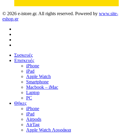
© 2026 e-istore.gr. All rights reserved. Powered by
www.site-
eshop.gr
facebook
instagram
phone
email
Close
Συσκευές
Menu
Επισκευές
iPhone
iPad
Apple Watch
Smartphone
Macbook – iMac
Laptop
PC
Θήκες
iPhone
iPad
Airpods
AirTag
Apple Watch Λουράκια