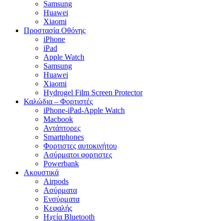
Samsung
Huawei
Xiaomi
Προστασία Οθόνης
iPhone
iPad
Apple Watch
Samsung
Huawei
Xiaomi
Hydrogel Film Screen Protector
Καλώδια – Φορτιστές
iPhone-iPad-Apple Watch
Macbook
Αντάπτορες
Smartphones
Φορτιστες αυτοκινήτου
Ασύρματοι φορτιστες
Powerbank
Ακουστικά
Airpods
Ασύρματα
Ενσύρματα
Κεφαλής
Ηχεία Bluetooth