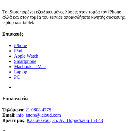
Το iStore παρέχει εξειδικευμένες λύσεις στον τομέα τον iPhone
αλλά και στον τομέα του service οποιασδήποτε κινητής συσκευής,
laptop και tablet.
Επισκευές
iPhone
iPad
Apple Watch
Smartphone
Macbook – iMac
Laptop
PC
Επικοινωνία
Τηλέφωνο
:
21 0608 4775
Email
:
info_istore@icloud.com
Βρείτε μας
:
Κλεισθένους 35, Αγ. Παρασκευή 153 43