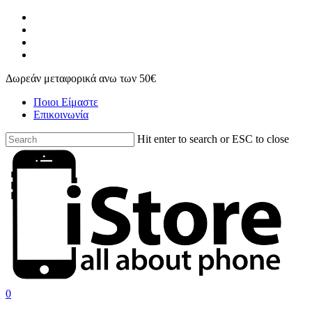
Skip
facebook
to
instagram
main
phone
content
email
Δωρεάν μεταφορικά ανω των 50€
Ποιοι Είμαστε
Επικοινωνία
Hit enter to search or ESC to close
Close
Search
search
account
0
Menu