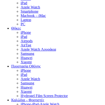
iPad
Apple Watch
Smartphone
Macbook – iMac
Laptop
PC
Θήκες
iPhone
iPad
Airpods
AirTag
Apple Watch Λουράκια
Samsung
Huawei
Xiaomi
Προστασία Οθόνης
iPhone
iPad
Apple Watch
Samsung
Huawei
Xiaomi
Hydrogel Film Screen Protector
Καλώδια – Φορτιστές
iPhone-iPad-Apple Watch