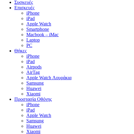
Συσκευές
Επισκευές
iPhone
iPad
Apple Watch
Smartphone
Macbook – iMac
Laptop
PC
Θήκες
iPhone
iPad
Airpods
AirTag
Apple Watch Λουράκια
Samsung
Huawei
Xiaomi
Προστασία Οθόνης
iPhone
iPad
Apple Watch
Samsung
Huawei
Xiaomi