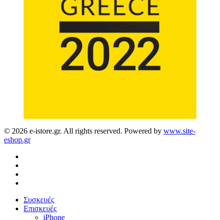
© 2026 e-istore.gr. All rights reserved. Powered by
www.site-
eshop.gr
facebook
instagram
phone
email
Close
Συσκευές
Menu
Επισκευές
iPhone