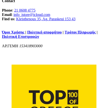
Contact
Phone
:
21 0608 4775
Email
:
info_istore@icloud.com
Find us
:
Kleisthenous 35, Ag. Paraskeui 153 43
Όροι Χρήσης
|
Πολιτική απορρήτου
|
Τρόποι Πληρωμής
|
Πολιτική Επιστροφών
ΑΡ.ΓΕΜΗ
153418903000