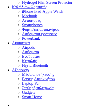
Hydrogel Film Screen Protector
Καλώδια – Φορτιστές
iPhone-iPad-Apple Watch
Macbook
Αντάπτορες
Smartphones
Φορτιστες αυτοκινήτου
Ασύρματοι φορτιστες
Powerbank
Ακουστικά
Airpods
Ασύρματα
Ενσύρματα
Κεφαλής
Ηχεία Bluetooth
Αξεσουάρ
Μέσα αποθήκευσης
Βάσεις Αυτοκινήτου
Laptop-Pc
Σταθερή τηλεφωνία
Gadgets
Smart Home
search