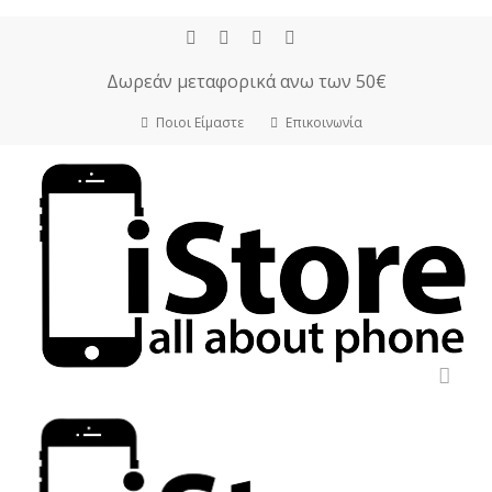
Skip
Menu
facebook
instagram
phone
email
to
main
Δωρεάν μεταφορικά ανω των 50€
content
Ποιοι Είμαστε
Επικοινωνία
accou