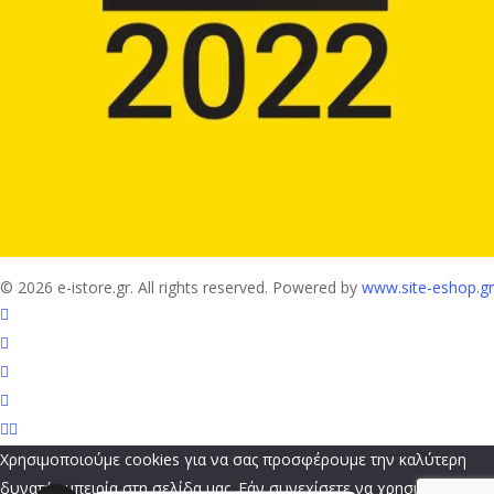
© 2026 e-istore.gr. All rights reserved. Powered by
www.site-eshop.gr
facebook
instagram
phone
email
Χρησιμοποιούμε cookies για να σας προσφέρουμε την καλύτερη
δυνατή εμπειρία στη σελίδα μας. Εάν συνεχίσετε να χρησιμοποιείτε