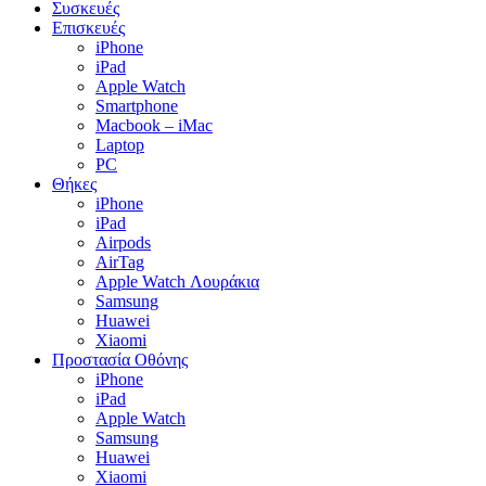
Συσκευές
Επισκευές
iPhone
iPad
Apple Watch
Smartphone
Macbook – iMac
Laptop
PC
Θήκες
iPhone
iPad
Airpods
AirTag
Apple Watch Λουράκια
Samsung
Huawei
Xiaomi
Προστασία Οθόνης
iPhone
iPad
Apple Watch
Samsung
Huawei
Xiaomi