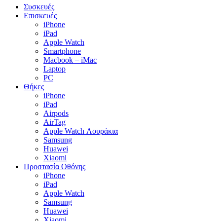
Close
Συσκευές
Menu
Επισκευές
iPhone
iPad
Apple Watch
Smartphone
Macbook – iMac
Laptop
PC
Θήκες
iPhone
iPad
Airpods
AirTag
Apple Watch Λουράκια
Samsung
Huawei
Xiaomi
Προστασία Οθόνης
iPhone
iPad
Apple Watch
Samsung
Huawei
Xiaomi