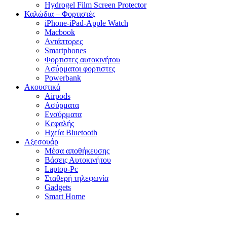
Hydrogel Film Screen Protector
Καλώδια – Φορτιστές
iPhone-iPad-Apple Watch
Macbook
Αντάπτορες
Smartphones
Φορτιστες αυτοκινήτου
Ασύρματοι φορτιστες
Powerbank
Ακουστικά
Airpods
Ασύρματα
Ενσύρματα
Κεφαλής
Ηχεία Bluetooth
Αξεσουάρ
Μέσα αποθήκευσης
Βάσεις Αυτοκινήτου
Laptop-Pc
Σταθερή τηλεφωνία
Gadgets
Smart Home
search