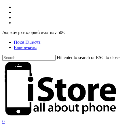
Skip
facebook
to
instagram
main
phone
content
email
Δωρεάν μεταφορικά ανω των 50€
Ποιοι Είμαστε
Επικοινωνία
Hit enter to search or ESC to close
Close
Search
search
account
0
Menu