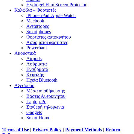
Hydrogel Film Screen Protector
Καλώδια – Φορτιστές
iPhone-iPad-Apple Watch
Macbook
Αντάπτορες
Smartphones
Φορτιστες αυτοκινήτου
Ασύρματοι φορτιστες
Powerbank
Ακουστικά
Airpods
Ασύρματα
Ενσύρματα
Κεφαλής
Ηχεία Bluetooth
Αξεσουάρ
Μέσα αποθήκευσης
Βάσεις Αυτοκινήτου
Laptop-Pc
Σταθερή τηλεφωνία
Gadgets
Smart Home
Terms of Use
|
Privacy Policy
|
Payment Methods
|
Return