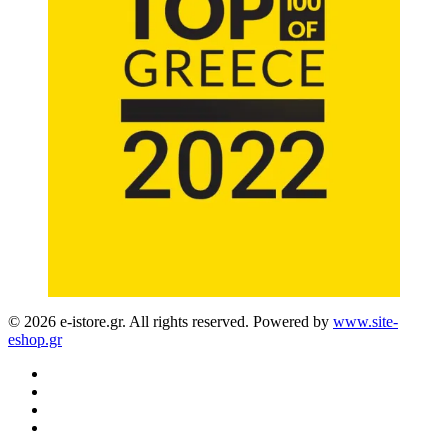
© 2026 e-istore.gr. All rights reserved. Powered by
www.site-
eshop.gr
facebook
instagram
phone
email