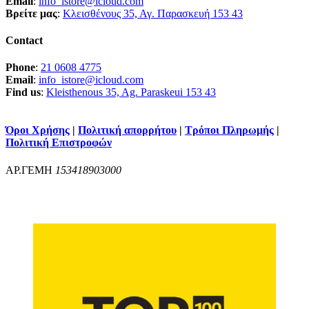
Email
:
info_istore@icloud.com
Βρείτε μας
:
Κλεισθένους 35, Αγ. Παρασκευή 153 43
Contact
Phone
:
21 0608 4775
Email
:
info_istore@icloud.com
Find us
:
Kleisthenous 35, Ag. Paraskeui 153 43
Όροι Χρήσης
|
Πολιτική απορρήτου
|
Τρόποι Πληρωμής
|
Πολιτική Επιστροφών
ΑΡ.ΓΕΜΗ
153418903000