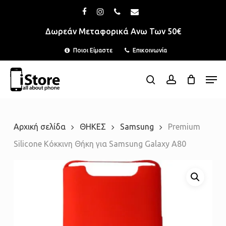
Skip
Menu
facebook
instagram
phone
email
to
Δωρεάν Μεταφορικά Ανω Των 50€
main
Ποιοι Είμαστε
Επικοινωνία
content
Men
search
account
Αρχική σελίδα
ΘΗΚΕΣ
Samsung
Premium
Silicone Κόκκινη Θήκη για Samsung Galaxy A80