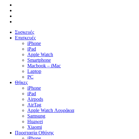
facebook
instagram
phone
email
Close
Συσκευές
Menu
Επισκευές
iPhone
iPad
Apple Watch
Smartphone
Macbook – iMac
Laptop
PC
Θήκες
iPhone
iPad
Airpods
AirTag
Apple Watch Λουράκια
Samsung
Huawei
Xiaomi
Προστασία Οθόνης
iPhone