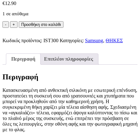
€
12.90
1 σε απόθεμα
Premium
Προσθήκη στο καλάθι
Silicone
Μαύρη
Κωδικός προϊόντος:
Θήκη
IST300
Κατηγορίες:
Samsung
,
ΘΗΚΕΣ
για
Samsung
Galaxy
Περιγραφή
Επιπλέον πληροφορίες
S9
ποσότητα
Περιγραφή
Κατασκευασμένη από ανθεκτική σιλικόνη με εσωτερική επένδυση,
προστατεύει τη συσκευή σου από γρατσουνιές και χτυπήματα που
μπορεί να προκληθούν από την καθημερινή χρήση. Η
συγκεκριμένη θήκη χαρίζει μία τέλεια αίσθηση αφής. Σχεδιασμένη
να «αγκαλιάζει» τέλεια, εφαρμόζει άψογα καλύπτοντας τo πίσω και
το πλαϊνό μέρος της συσκευής, ενώ επιτρέπει την πρόσβαση σε
όλες τις λειτουργίες, στην οθόνη αφής και την φωτογραφική μηχανή
με το φλας.