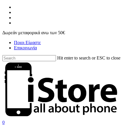
Skip
facebook
to
instagram
main
phone
content
email
Δωρεάν μεταφορικά ανω των 50€
Ποιοι Είμαστε
Επικοινωνία
Hit enter to search or ESC to close
Close
Search
search
account
0
Menu