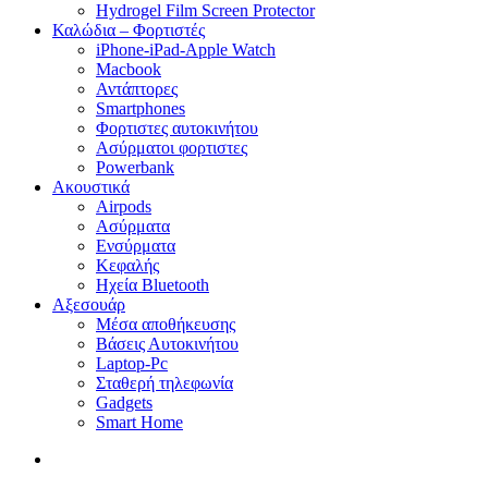
Hydrogel Film Screen Protector
Καλώδια – Φορτιστές
iPhone-iPad-Apple Watch
Macbook
Αντάπτορες
Smartphones
Φορτιστες αυτοκινήτου
Ασύρματοι φορτιστες
Powerbank
Ακουστικά
Airpods
Ασύρματα
Ενσύρματα
Κεφαλής
Ηχεία Bluetooth
Αξεσουάρ
Μέσα αποθήκευσης
Βάσεις Αυτοκινήτου
Laptop-Pc
Σταθερή τηλεφωνία
Gadgets
Smart Home
search