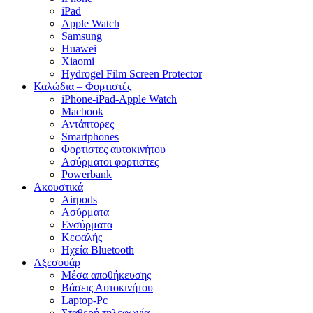
iPad
Apple Watch
Samsung
Huawei
Xiaomi
Hydrogel Film Screen Protector
Καλώδια – Φορτιστές
iPhone-iPad-Apple Watch
Macbook
Αντάπτορες
Smartphones
Φορτιστες αυτοκινήτου
Ασύρματοι φορτιστες
Powerbank
Ακουστικά
Airpods
Ασύρματα
Ενσύρματα
Κεφαλής
Ηχεία Bluetooth
Αξεσουάρ
Μέσα αποθήκευσης
Βάσεις Αυτοκινήτου
Laptop-Pc
Σταθερή τηλεφωνία