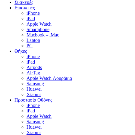
Συσκευές
Επισκευές
iPhone
iPad
Apple Watch
Smartphone
Macbook – iMac
Laptop
PC
Θήκες
iPhone
iPad
Airpods
AirTag
Apple Watch Λουράκια
Samsung
Huawei
Xiaomi
Προστασία Οθόνης
iPhone
iPad
Apple Watch
Samsung
Huawei
Xiaomi