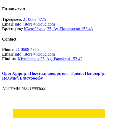
Επικοινωνία
Τηλέφωνο
:
21 0608 4775
Email
:
info_istore@icloud.com
Βρείτε μας
:
Κλεισθένους 35, Αγ. Παρασκευή 153 43
Contact
Phone
:
21 0608 4775
Email
:
info_istore@icloud.com
Find us
:
Kleisthenous 35, Ag. Paraskeui 153 43
Όροι Χρήσης
|
Πολιτική απορρήτου
|
Τρόποι Πληρωμής
|
Πολιτική Επιστροφών
ΑΡ.ΓΕΜΗ
153418903000