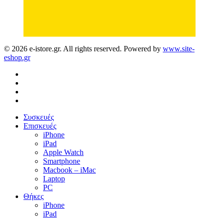
© 2026 e-istore.gr. All rights reserved. Powered by
www.site-
eshop.gr
facebook
instagram
phone
email
Close
Συσκευές
Menu
Επισκευές
iPhone
iPad
Apple Watch
Smartphone
Macbook – iMac
Laptop
PC
Θήκες
iPhone
iPad