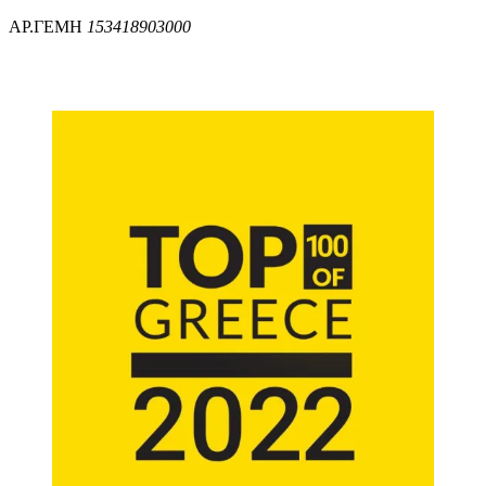
ΑΡ.ΓΕΜΗ
153418903000