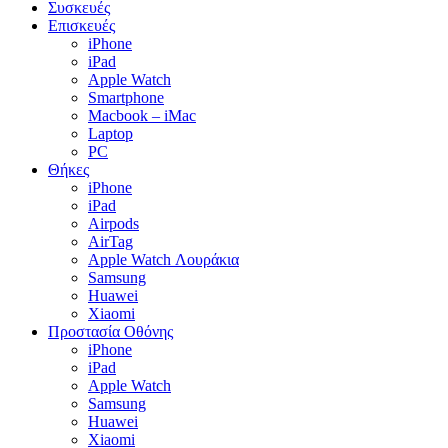
Συσκευές
Επισκευές
iPhone
iPad
Apple Watch
Smartphone
Macbook – iMac
Laptop
PC
Θήκες
iPhone
iPad
Airpods
AirTag
Apple Watch Λουράκια
Samsung
Huawei
Xiaomi
Προστασία Οθόνης
iPhone
iPad
Apple Watch
Samsung
Huawei
Xiaomi