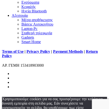
Ενσύρματα
Κεφαλής
Ηχεία Bluetooth
Αξεσουάρ
Μέσα αποθήκευσης
Βάσεις Αυτοκινήτου
Laptop-Pc
Σταθερή τηλεφωνία
Gadgets
Smart Home
Terms of Use
|
Privacy Policy
|
Payment Methods
|
Return
Policy
ΑΡ. ΓΕΜΗ 153418903000
facebook
instagram
phone
email
Χρησιμοποιούμε cookies για να σας προσφέρουμε την καλύτερη
δυνατή εμπειρία στη σελίδα μας. Εάν συνεχίσετε να
χρησιμοποιείτε τη σελίδα, θα υποθέσουμε πως είστε