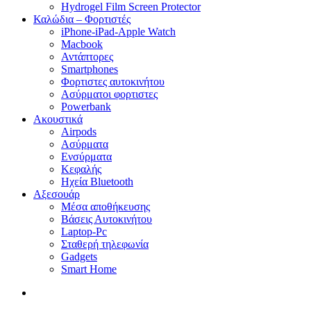
Hydrogel Film Screen Protector
Καλώδια – Φορτιστές
iPhone-iPad-Apple Watch
Macbook
Αντάπτορες
Smartphones
Φορτιστες αυτοκινήτου
Ασύρματοι φορτιστες
Powerbank
Ακουστικά
Airpods
Ασύρματα
Ενσύρματα
Κεφαλής
Ηχεία Bluetooth
Αξεσουάρ
Μέσα αποθήκευσης
Βάσεις Αυτοκινήτου
Laptop-Pc
Σταθερή τηλεφωνία
Gadgets
Smart Home
search