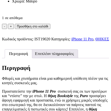
Χρώμα: Μαύρο
1 σε απόθεμα
Puro
Προσθήκη στο καλάθι
Θήκη
bookstyle
Κωδικός προϊόντος:
για
IST19020
Κατηγορίες:
iPhone 11 Pro
,
ΘΗΚΕΣ
iPhone
11
Pro
Περιγραφή
Επιπλέον πληροφορίες
ποσότητα
Περιγραφή
Φθορές και χτυπήματα είναι μια καθημερινή υπόθεση πλέον για τις
κινητές συσκευές μας.
Προστατεύστε την
iPhone 11 Pro
συσκευή σας εκ των προτέρων
και “ντύστε” την με στυλ. Η
θήκη Bookstyle
της
Puro
προσφέρει
άψογη εφαρμογή και προστασία, ενώ οι χρήσιμες μικρές υποδοχές
στο εσωτερικό της, θα σε διευκολύνουν να παίρνεις παντού τις
επαγγελματικές ή πιστωτικές σου κάρτες! Επιπλέον, η
θήκη