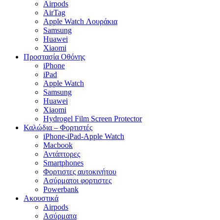
Airpods
AirTag
Apple Watch Λουράκια
Samsung
Huawei
Xiaomi
Προστασία Οθόνης
iPhone
iPad
Apple Watch
Samsung
Huawei
Xiaomi
Hydrogel Film Screen Protector
Καλώδια – Φορτιστές
iPhone-iPad-Apple Watch
Macbook
Αντάπτορες
Smartphones
Φορτιστες αυτοκινήτου
Ασύρματοι φορτιστες
Powerbank
Ακουστικά
Airpods
Ασύρματα