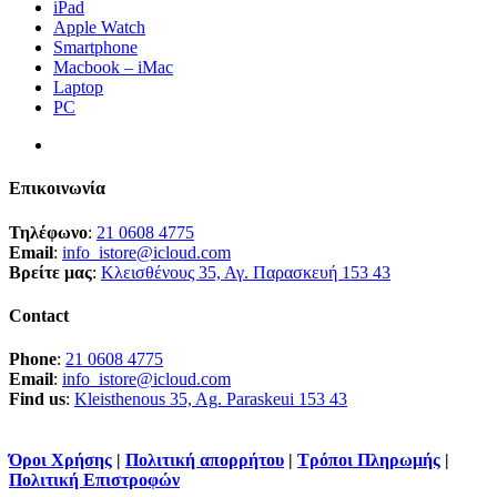
iPad
Apple Watch
Smartphone
Macbook – iMac
Laptop
PC
Επικοινωνία
Τηλέφωνο
:
21 0608 4775
Email
:
info_istore@icloud.com
Βρείτε μας
:
Κλεισθένους 35, Αγ. Παρασκευή 153 43
Contact
Phone
:
21 0608 4775
Email
:
info_istore@icloud.com
Find us
:
Kleisthenous 35, Ag. Paraskeui 153 43
Όροι Χρήσης
|
Πολιτική απορρήτου
|
Τρόποι Πληρωμής
|
Πολιτική Επιστροφών