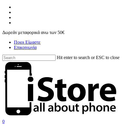
Skip
facebook
to
instagram
main
phone
content
email
Δωρεάν μεταφορικά ανω των 50€
Ποιοι Είμαστε
Επικοινωνία
Hit enter to search or ESC to close
Close
Search
search
account
0
Menu