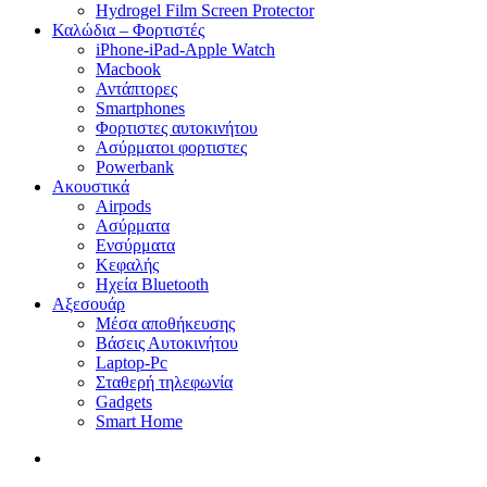
Hydrogel Film Screen Protector
Καλώδια – Φορτιστές
iPhone-iPad-Apple Watch
Macbook
Αντάπτορες
Smartphones
Φορτιστες αυτοκινήτου
Ασύρματοι φορτιστες
Powerbank
Ακουστικά
Airpods
Ασύρματα
Ενσύρματα
Κεφαλής
Ηχεία Bluetooth
Αξεσουάρ
Μέσα αποθήκευσης
Βάσεις Αυτοκινήτου
Laptop-Pc
Σταθερή τηλεφωνία
Gadgets
Smart Home
search