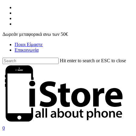
Skip
facebook
to
instagram
main
phone
content
email
Δωρεάν μεταφορικά ανω των 50€
Ποιοι Είμαστε
Επικοινωνία
Hit enter to search or ESC to close
Close
Search
search
account
0
Menu