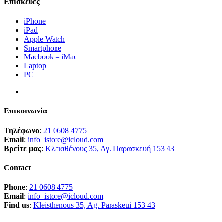
Επισκευές
iPhone
iPad
Apple Watch
Smartphone
Macbook – iMac
Laptop
PC
Επικοινωνία
Τηλέφωνο
:
21 0608 4775
Email
:
info_istore@icloud.com
Βρείτε μας
:
Κλεισθένους 35, Αγ. Παρασκευή 153 43
Contact
Phone
:
21 0608 4775
Email
:
info_istore@icloud.com
Find us
:
Kleisthenous 35, Ag. Paraskeui 153 43