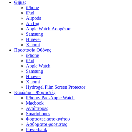
Θήκες
iPhone
iPad
Airpods
AirTag
Apple Watch Λουράκια
Samsung
Huawei
Xiaomi
Προστασία Οθόνης
iPhone
iPad
Apple Watch
Samsung
Huawei
Xiaomi
Hydrogel Film Screen Protector
Καλώδια – Φορτιστές
iPhone-iPad-Apple Watch
Macbook
Αντάπτορες
Smartphones
Φορτιστες αυτοκινήτου
Ασύρματοι φορτιστες
Powerbank