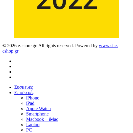
© 2026 e-istore.gr. All rights reserved. Powered by
www.site-
eshop.gr
facebook
instagram
phone
email
Close
Συσκευές
Menu
Επισκευές
iPhone
iPad
Apple Watch
Smartphone
Macbook – iMac
Laptop
PC