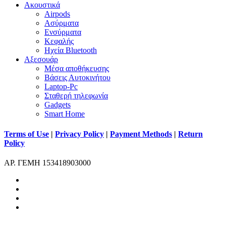
Ακουστικά
Airpods
Ασύρματα
Ενσύρματα
Κεφαλής
Ηχεία Bluetooth
Αξεσουάρ
Μέσα αποθήκευσης
Βάσεις Αυτοκινήτου
Laptop-Pc
Σταθερή τηλεφωνία
Gadgets
Smart Home
Terms of Use
|
Privacy Policy
|
Payment Methods
|
Return
Policy
ΑΡ. ΓΕΜΗ 153418903000
facebook
instagram
phone
email