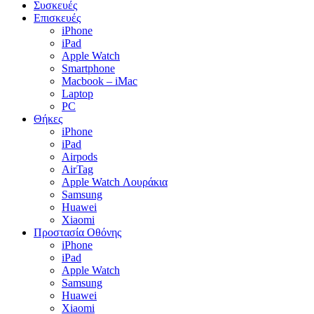
Συσκευές
Επισκευές
iPhone
iPad
Apple Watch
Smartphone
Macbook – iMac
Laptop
PC
Θήκες
iPhone
iPad
Airpods
AirTag
Apple Watch Λουράκια
Samsung
Huawei
Xiaomi
Προστασία Οθόνης
iPhone
iPad
Apple Watch
Samsung
Huawei
Xiaomi