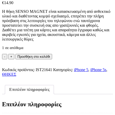
€
14.90
H θήκη SENSO MAGNET είναι κατασκευασμένη από ανθεκτικό
υλικό και διαθέτοντας κομψό σχεδιασμό, επιτρέπει την πλήρη
πρόσβαση στις λειτουργίες του τηλεφώνου ενώ ταυτόχρονα
προστατεύει την συσκευή σας απο γρατζουνιές και φθορές.
Διαθέτει μια τσέπη για κάρτες και απαραίτητα έγγραφα καθώς και
ακριβείς εγκοπές για ηχεία, ακουστικά, κάμερα και άλλες
λειτουργικές θύρες
1 σε απόθεμα
Senso
Προσθήκη στο καλάθι
Book
Magnet
Κωδικός προϊόντος:
iPhone
IST21641
Κατηγορίες:
iPhone 5
,
iPhone 5s
,
ΘΗΚΕΣ
5/5S/
Black
ποσότητα
Επιπλέον πληροφορίες
Επιπλέον πληροφορίες