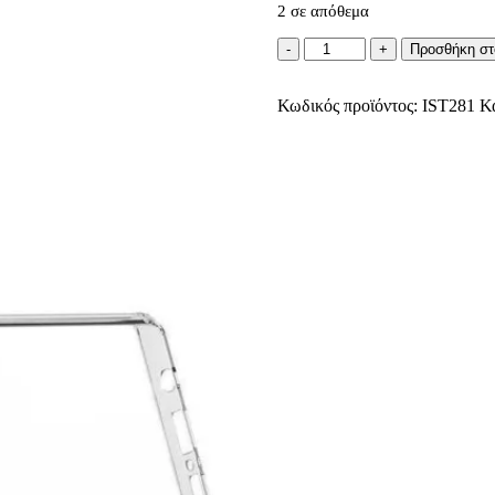
2 σε απόθεμα
Silicone
Προσθήκη στ
Διαφανής
Θήκη
Κωδικός προϊόντος:
για
IST281
Κ
Samsung
Galaxy
Note
9
ποσότητα