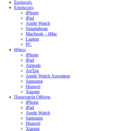
Συσκευές
Επισκευές
iPhone
iPad
Apple Watch
Smartphone
Macbook – iMac
Laptop
PC
Θήκες
iPhone
iPad
Airpods
AirTag
Apple Watch Λουράκια
Samsung
Huawei
Xiaomi
Προστασία Οθόνης
iPhone
iPad
Apple Watch
Samsung
Huawei
Xiaomi