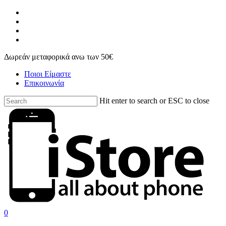
Skip
facebook
to
instagram
main
phone
content
email
Δωρεάν μεταφορικά ανω των 50€
Ποιοι Είμαστε
Επικοινωνία
Hit enter to search or ESC to close
Close
Search
search
account
0
Menu