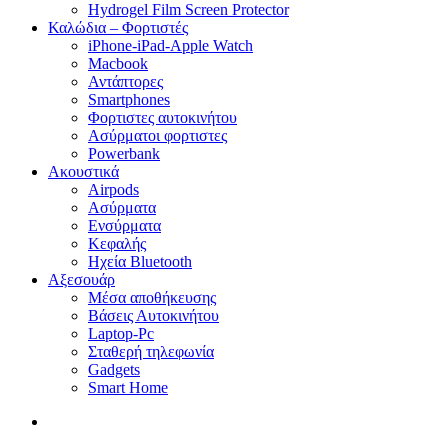
Hydrogel Film Screen Protector
Καλώδια – Φορτιστές
iPhone-iPad-Apple Watch
Macbook
Αντάπτορες
Smartphones
Φορτιστες αυτοκινήτου
Ασύρματοι φορτιστες
Powerbank
Ακουστικά
Airpods
Ασύρματα
Ενσύρματα
Κεφαλής
Ηχεία Bluetooth
Αξεσουάρ
Μέσα αποθήκευσης
Βάσεις Αυτοκινήτου
Laptop-Pc
Σταθερή τηλεφωνία
Gadgets
Smart Home
search