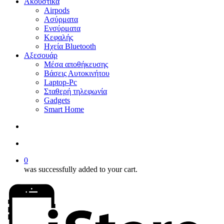
Ακουστικά
Airpods
Ασύρματα
Ενσύρματα
Κεφαλής
Ηχεία Bluetooth
Αξεσουάρ
Μέσα αποθήκευσης
Βάσεις Αυτοκινήτου
Laptop-Pc
Σταθερή τηλεφωνία
Gadgets
Smart Home
search
account
0
was successfully added to your cart.