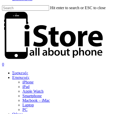
Hit enter to search or ESC to close
Close
Search
search
account
0
Menu
Συσκευές
Επισκευές
iPhone
iPad
Apple Watch
Smartphone
Macbook – iMac
Laptop
PC