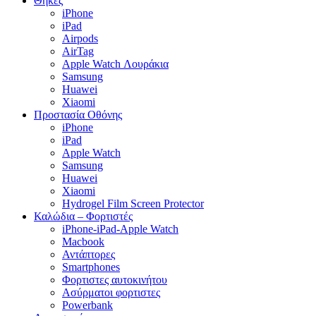
Θήκες
iPhone
iPad
Airpods
AirTag
Apple Watch Λουράκια
Samsung
Huawei
Xiaomi
Προστασία Οθόνης
iPhone
iPad
Apple Watch
Samsung
Huawei
Xiaomi
Hydrogel Film Screen Protector
Καλώδια – Φορτιστές
iPhone-iPad-Apple Watch
Macbook
Αντάπτορες
Smartphones
Φορτιστες αυτοκινήτου
Ασύρματοι φορτιστες
Powerbank