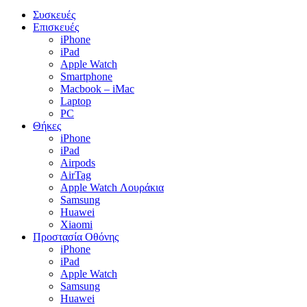
Close
Συσκευές
Menu
Επισκευές
iPhone
iPad
Apple Watch
Smartphone
Macbook – iMac
Laptop
PC
Θήκες
iPhone
iPad
Airpods
AirTag
Apple Watch Λουράκια
Samsung
Huawei
Xiaomi
Προστασία Οθόνης
iPhone
iPad
Apple Watch
Samsung
Huawei