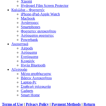
Xiaomi
Hydrogel Film Screen Protector
Καλώδια – Φορτιστές
iPhone-iPad-Apple Watch
Macbook
Αντάπτορες
Smartphones
Φορτιστες αυτοκινήτου
Ασύρματοι φορτιστες
Powerbank
Ακουστικά
Airpods
Ασύρματα
Ενσύρματα
Κεφαλής
Ηχεία Bluetooth
Αξεσουάρ
Μέσα αποθήκευσης
Βάσεις Αυτοκινήτου
Laptop-Pc
Σταθερή τηλεφωνία
Gadgets
Smart Home
Terms of Use
|
Privacy Policy
|
Payment Methods
|
Return