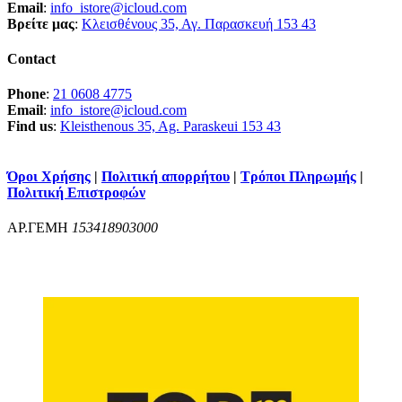
Email
:
info_istore@icloud.com
Βρείτε μας
:
Κλεισθένους 35, Αγ. Παρασκευή 153 43
Contact
Phone
:
21 0608 4775
Email
:
info_istore@icloud.com
Find us
:
Kleisthenous 35, Ag. Paraskeui 153 43
Όροι Χρήσης
|
Πολιτική απορρήτου
|
Τρόποι Πληρωμής
|
Πολιτική Επιστροφών
ΑΡ.ΓΕΜΗ
153418903000