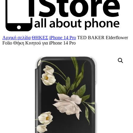
Αρχική σελίδα
ΘΗΚΕΣ
iPhone 14 Pro
TED BAKER Elderflower
Folio Θήκη Κινητού για iPhone 14 Pro