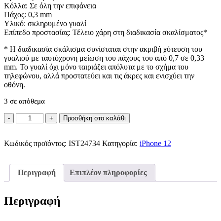
Κόλλα: Σε όλη την επιφάνεια
Πάχος: 0,3 mm
Υλικό: σκληρυμένο γυαλί
Επίπεδο προστασίας: Τέλειο χάρη στη διαδικασία σκαλίσματος*
* Η διαδικασία σκάλισμα συνίσταται στην ακριβή χύτευση του
γυαλιού με ταυτόχρονη μείωση του πάχους του από 0,7 σε 0,33
mm. Το γυαλί όχι μόνο ταιριάζει απόλυτα με το σχήμα του
τηλεφώνου, αλλά προστατεύει και τις άκρες και ενισχύει την
οθόνη.
3 σε απόθεμα
TEMPERED
Προσθήκη στο καλάθι
GLASS
5D
Κωδικός προϊόντος:
/
IST24734
Κατηγορία:
iPhone 12
Προστατευτικό
Τζάμι
Οθονής
Περιγραφή
Επιπλέον πληροφορίες
iPhone
12
+
Περιγραφή
Applicator
ποσότητα