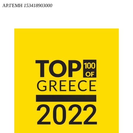
ΑΡ.ΓΕΜΗ
153418903000