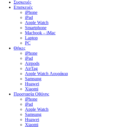
Συσκευές
Επισκευές
iPhone
iPad
Apple Watch
Smartphone
Macbook – iMac
Laptop
PC
Θήκες
iPhone
iPad
Airpods
AirTag
Apple Watch Λουράκια
Samsung
Huawei
Xiaomi
Προστασία Οθόνης
iPhone
iPad
Apple Watch
Samsung
Huawei
Xiaomi