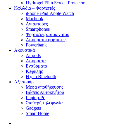
Hydrogel Film Screen Protector
Καλώδια – Φορτιστές
iPhone-iPad-Apple Watch
Macbook
Αντάπτορες
Smartphones
Φορτιστες αυτοκινήτου
Ασύρματοι φορτιστες
Powerbank
Ακουστικά
Airpods
Ασύρματα
Ενσύρματα
Κεφαλής
Ηχεία Bluetooth
Αξεσουάρ
Μέσα αποθήκευσης
Βάσεις Αυτοκινήτου
Laptop-Pc
Σταθερή τηλεφωνία
Gadgets
Smart Home
search