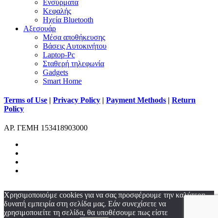
Ενσύρματα
Κεφαλής
Ηχεία Bluetooth
Αξεσουάρ
Μέσα αποθήκευσης
Βάσεις Αυτοκινήτου
Laptop-Pc
Σταθερή τηλεφωνία
Gadgets
Smart Home
Terms of Use
|
Privacy Policy
|
Payment Methods
|
Return
Policy
ΑΡ. ΓΕΜΗ 153418903000
facebook
instagram
phone
email
Χρησιμοποιούμε cookies για να σας προσφέρουμε την καλύτερη
δυνατή εμπειρία στη σελίδα μας. Εάν συνεχίσετε να
χρησιμοποιείτε τη σελίδα, θα υποθέσουμε πως είστε