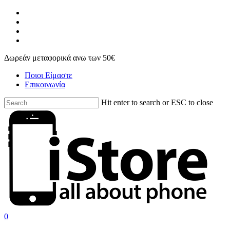
Skip
facebook
to
instagram
main
phone
content
email
Δωρεάν μεταφορικά ανω των 50€
Ποιοι Είμαστε
Επικοινωνία
Hit enter to search or ESC to close
Close
Search
search
account
0
Menu