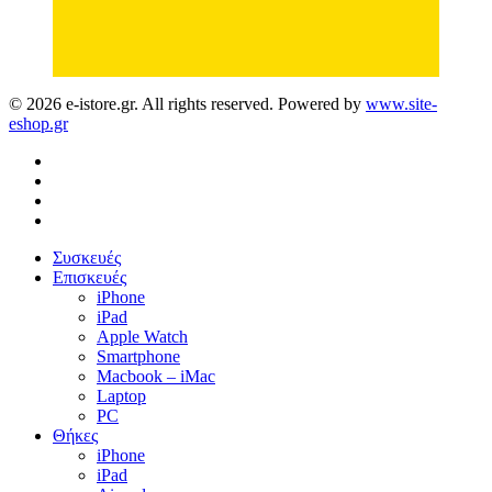
© 2026 e-istore.gr. All rights reserved. Powered by
www.site-
eshop.gr
facebook
instagram
phone
email
Close
Συσκευές
Menu
Επισκευές
iPhone
iPad
Apple Watch
Smartphone
Macbook – iMac
Laptop
PC
Θήκες
iPhone
iPad