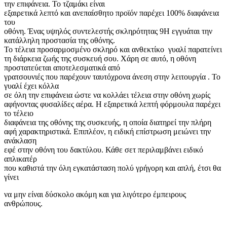
την επιφάνεια. Το τζαμάκι είναι
εξαιρετικά λεπτό και ανεπαίσθητο προϊόν παρέχει 100% διαφάνεια
του
οθόνη. Ένας υψηλός συντελεστής σκληρότητας 9H εγγυάται την
κατάλληλη προστασία της οθόνης.
Το τέλεια προσαρμοσμένο σκληρό και ανθεκτίκο γυαλί παρατείνει
τη διάρκεια ζωής της συσκευή σου. Χάρη σε αυτό, η οθόνη
προστατεύεται αποτελεσματικά από
γρατσουνιές που παρέχουν ταυτόχρονα άνεση στην λειτουργία . Το
γυαλί έχει κόλλα
σε όλη την επιφάνεια ώστε να κολλάει τέλεια στην οθόνη χωρίς
αφήνοντας φυσαλίδες αέρα. Η εξαιρετικά λεπτή φόρμουλα παρέχει
το τέλειο
διαφάνεια της οθόνης της συσκευής, η οποία διατηρεί την πλήρη
αφή χαρακτηριστικά. Επιπλέον, η ειδική επίστρωση μειώνει την
ανάκλαση
εφέ στην οθόνη του δακτύλου. Κάθε σετ περιλαμβάνει ειδικό
απλικατέρ
που καθιστά την όλη εγκατάσταση πολύ γρήγορη και απλή, έτσι θα
γίνει
να μην είναι δύσκολο ακόμη και για λιγότερο έμπειρους
ανθρώπους.