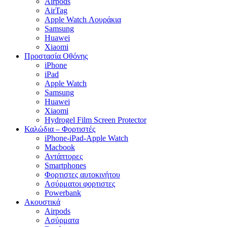
Airpods
AirTag
Apple Watch Λουράκια
Samsung
Huawei
Xiaomi
Προστασία Οθόνης
iPhone
iPad
Apple Watch
Samsung
Huawei
Xiaomi
Hydrogel Film Screen Protector
Καλώδια – Φορτιστές
iPhone-iPad-Apple Watch
Macbook
Αντάπτορες
Smartphones
Φορτιστες αυτοκινήτου
Ασύρματοι φορτιστες
Powerbank
Ακουστικά
Airpods
Ασύρματα