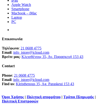
iPad
Apple Watch
Smartphone
Macbook – iMac
Laptop
PC
Επικοινωνία
Τηλέφωνο
:
21 0608 4775
Email
:
info_istore@icloud.com
Βρείτε μας
:
Κλεισθένους 35, Αγ. Παρασκευή 153 43
Contact
Phone
:
21 0608 4775
Email
:
info_istore@icloud.com
Find us
:
Kleisthenous 35, Ag. Paraskeui 153 43
Όροι Χρήσης
|
Πολιτική απορρήτου
|
Τρόποι Πληρωμής
|
Πολιτική Επιστροφών