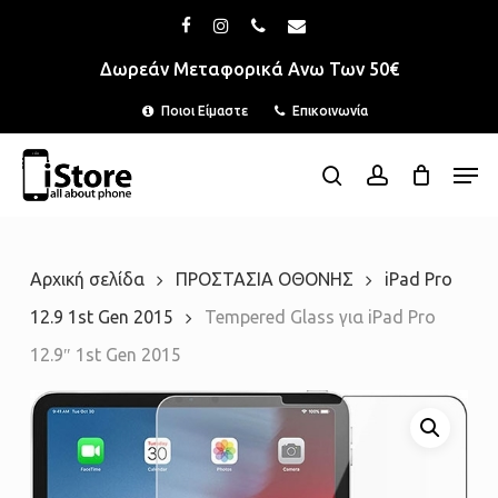
Skip
Menu
facebook
instagram
phone
email
to
Δωρεάν Μεταφορικά Ανω Των 50€
main
Ποιοι Είμαστε
Επικοινωνία
content
Men
search
account
Αρχική σελίδα
ΠΡΟΣΤΑΣΙΑ ΟΘΟΝΗΣ
iPad Pro
12.9 1st Gen 2015
Tempered Glass για iPad Pro
12.9″ 1st Gen 2015