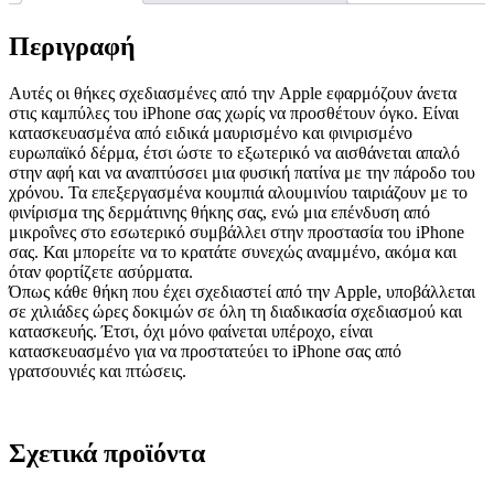
Saddle
Brown
Περιγραφή
ποσότητα
Αυτές οι θήκες σχεδιασμένες από την Apple εφαρμόζουν άνετα
στις καμπύλες του iPhone σας χωρίς να προσθέτουν όγκο. Είναι
κατασκευασμένα από ειδικά μαυρισμένο και φινιρισμένο
ευρωπαϊκό δέρμα, έτσι ώστε το εξωτερικό να αισθάνεται απαλό
στην αφή και να αναπτύσσει μια φυσική πατίνα με την πάροδο του
χρόνου. Τα επεξεργασμένα κουμπιά αλουμινίου ταιριάζουν με το
φινίρισμα της δερμάτινης θήκης σας, ενώ μια επένδυση από
μικροΐνες στο εσωτερικό συμβάλλει στην προστασία του iPhone
σας. Και μπορείτε να το κρατάτε συνεχώς αναμμένο, ακόμα και
όταν φορτίζετε ασύρματα.
Όπως κάθε θήκη που έχει σχεδιαστεί από την Apple, υποβάλλεται
σε χιλιάδες ώρες δοκιμών σε όλη τη διαδικασία σχεδιασμού και
κατασκευής. Έτσι, όχι μόνο φαίνεται υπέροχο, είναι
κατασκευασμένο για να προστατεύει το iPhone σας από
γρατσουνιές και πτώσεις.
Σχετικά προϊόντα