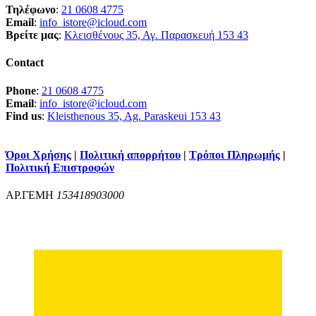
Τηλέφωνο
:
21 0608 4775
Email
:
info_istore@icloud.com
Βρείτε μας
:
Κλεισθένους 35, Αγ. Παρασκευή 153 43
Contact
Phone
:
21 0608 4775
Email
:
info_istore@icloud.com
Find us
:
Kleisthenous 35, Ag. Paraskeui 153 43
Όροι Χρήσης
|
Πολιτική απορρήτου
|
Τρόποι Πληρωμής
|
Πολιτική Επιστροφών
ΑΡ.ΓΕΜΗ
153418903000