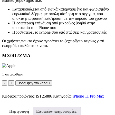
Βασικά χαρακτηριστικά:
Κατασκευάζεται από ειδικά κατεργασμένο και φινιρισμένο
ευρωπαϊκό δέρμα, με απαλή αίσθηση στο άγγιγμα, που
αποκτά μια φυσική επίστρωση με την πάροδο του χρόνου
Η εσωτερική επένδυση από μικροΐνες βοηθά στην
προστασία του iPhone σου
Προστατεύει το iPhone σου από πτώσεις και γρατσουνιές
Οι χρήστες που το έχουν αγοράσει το ξεχωρίζουν κυρίως γιατί
εφαρμόζει καλά στο κινητό.
MX0D2ZMA
1 σε απόθεμα
Θήκη
Προσθήκη στο καλάθι
Apple®
Leather
Κωδικός προϊόντος:
Case
IST25886
Κατηγορία:
iPhone 11 Pro Max
iPhone
11
Pro
Περιγραφή
Επιπλέον πληροφορίες
Max