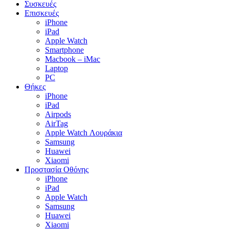
Συσκευές
Επισκευές
iPhone
iPad
Apple Watch
Smartphone
Macbook – iMac
Laptop
PC
Θήκες
iPhone
iPad
Airpods
AirTag
Apple Watch Λουράκια
Samsung
Huawei
Xiaomi
Προστασία Οθόνης
iPhone
iPad
Apple Watch
Samsung
Huawei
Xiaomi