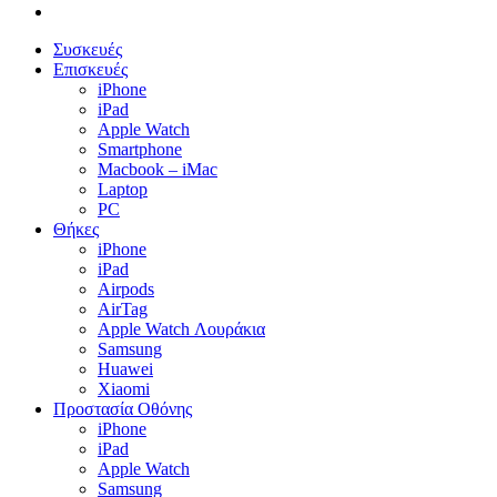
email
Close
Συσκευές
Menu
Επισκευές
iPhone
iPad
Apple Watch
Smartphone
Macbook – iMac
Laptop
PC
Θήκες
iPhone
iPad
Airpods
AirTag
Apple Watch Λουράκια
Samsung
Huawei
Xiaomi
Προστασία Οθόνης
iPhone
iPad
Apple Watch
Samsung