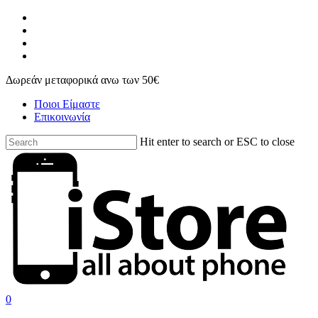
Skip
facebook
to
instagram
main
phone
content
email
Δωρεάν μεταφορικά ανω των 50€
Ποιοι Είμαστε
Επικοινωνία
Hit enter to search or ESC to close
Close
Search
search
account
0
Menu