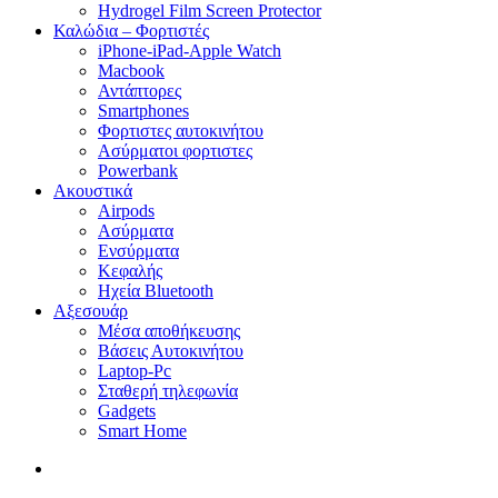
Hydrogel Film Screen Protector
Καλώδια – Φορτιστές
iPhone-iPad-Apple Watch
Macbook
Αντάπτορες
Smartphones
Φορτιστες αυτοκινήτου
Ασύρματοι φορτιστες
Powerbank
Ακουστικά
Airpods
Ασύρματα
Ενσύρματα
Κεφαλής
Ηχεία Bluetooth
Αξεσουάρ
Μέσα αποθήκευσης
Βάσεις Αυτοκινήτου
Laptop-Pc
Σταθερή τηλεφωνία
Gadgets
Smart Home
search