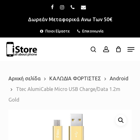
Skip
Menu
facebook
instagram
phone
email
to
Δωρεάν Μεταφορικά Ανω Των 50€
main
Ποιοι Είμαστε
Επικοινωνία
content
Men
search
account
Αρχική σελίδα
ΚΑΛΩΔΙΑ ΦΟΡΤΙΣΤΕΣ
Android
Ttec AlumiCable Micro USB Charge/Data 1.2m
Gold