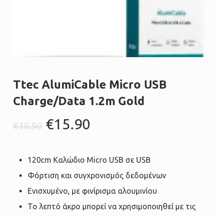
Ttec AlumiCable Micro USB
Charge/Data 1.2m Gold
Original
Η
€
15.90
€
18.90
price
τρέχουσα
was:
τιμή
120cm Καλώδιο Micro USB σε USB
€18.90.
είναι:
Φόρτιση και συγχρονισμός δεδομένων
€15.90.
Ενισχυμένο, με φινίρισμα αλουμινίου
Το λεπτό άκρο μπορεί να χρησιμοποιηθεί με τις