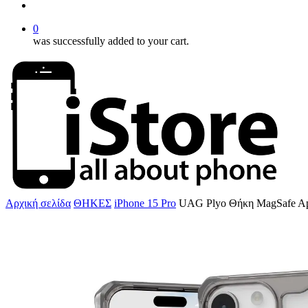
account
0
was successfully added to your cart.
Αρχική σελίδα
ΘΗΚΕΣ
iPhone 15 Pro
UAG Plyo Θήκη MagSafe App