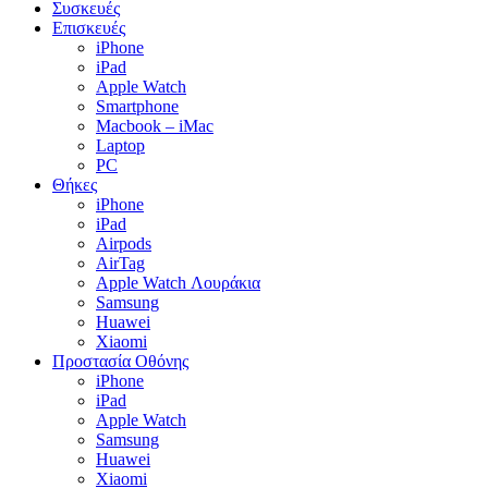
Συσκευές
Επισκευές
iPhone
iPad
Apple Watch
Smartphone
Macbook – iMac
Laptop
PC
Θήκες
iPhone
iPad
Airpods
AirTag
Apple Watch Λουράκια
Samsung
Huawei
Xiaomi
Προστασία Οθόνης
iPhone
iPad
Apple Watch
Samsung
Huawei
Xiaomi