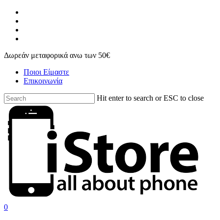
Skip
facebook
to
instagram
main
phone
content
email
Δωρεάν μεταφορικά ανω των 50€
Ποιοι Είμαστε
Επικοινωνία
Hit enter to search or ESC to close
Close
Search
search
account
0
Menu