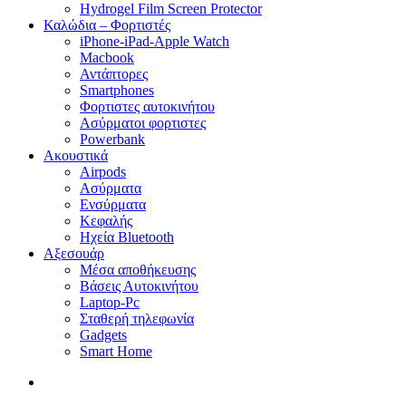
Hydrogel Film Screen Protector
Καλώδια – Φορτιστές
iPhone-iPad-Apple Watch
Macbook
Αντάπτορες
Smartphones
Φορτιστες αυτοκινήτου
Ασύρματοι φορτιστες
Powerbank
Ακουστικά
Airpods
Ασύρματα
Ενσύρματα
Κεφαλής
Ηχεία Bluetooth
Αξεσουάρ
Μέσα αποθήκευσης
Βάσεις Αυτοκινήτου
Laptop-Pc
Σταθερή τηλεφωνία
Gadgets
Smart Home
search