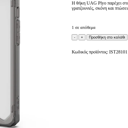
Η θήκη UAG Plyo παρέχει στο
γρατζουνιές, σκόνη και πτώσει
1 σε απόθεμα
UAG
Προσθήκη στο καλάθι
Plyo
Θήκη
Κωδικός προϊόντος:
MagSafe
IST28101
Apple
iPhone
15
Pro
Ash
ποσότητα