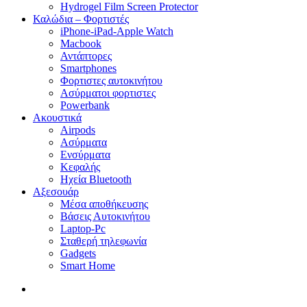
Hydrogel Film Screen Protector
Καλώδια – Φορτιστές
iPhone-iPad-Apple Watch
Macbook
Αντάπτορες
Smartphones
Φορτιστες αυτοκινήτου
Ασύρματοι φορτιστες
Powerbank
Ακουστικά
Airpods
Ασύρματα
Ενσύρματα
Κεφαλής
Ηχεία Bluetooth
Αξεσουάρ
Μέσα αποθήκευσης
Βάσεις Αυτοκινήτου
Laptop-Pc
Σταθερή τηλεφωνία
Gadgets
Smart Home
search