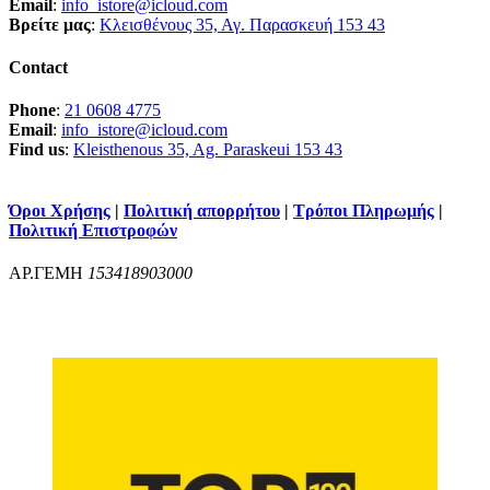
Email
:
info_istore@icloud.com
Βρείτε μας
:
Κλεισθένους 35, Αγ. Παρασκευή 153 43
Contact
Phone
:
21 0608 4775
Email
:
info_istore@icloud.com
Find us
:
Kleisthenous 35, Ag. Paraskeui 153 43
Όροι Χρήσης
|
Πολιτική απορρήτου
|
Τρόποι Πληρωμής
|
Πολιτική Επιστροφών
ΑΡ.ΓΕΜΗ
153418903000