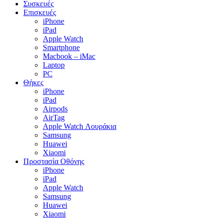
Συσκευές
Επισκευές
iPhone
iPad
Apple Watch
Smartphone
Macbook – iMac
Laptop
PC
Θήκες
iPhone
iPad
Airpods
AirTag
Apple Watch Λουράκια
Samsung
Huawei
Xiaomi
Προστασία Οθόνης
iPhone
iPad
Apple Watch
Samsung
Huawei
Xiaomi