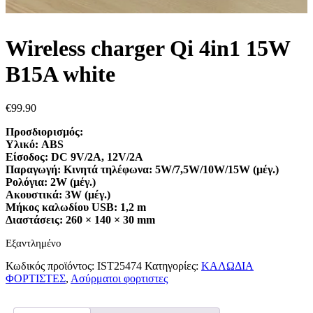
Wireless charger Qi 4in1 15W
B15A white
€
99.90
Προσδιορισμός:
Υλικό: ABS
Είσοδος: DC 9V/2A, 12V/2A
Παραγωγή: Κινητά τηλέφωνα: 5W/7,5W/10W/15W (μέγ.)
Ρολόγια: 2W (μέγ.)
Ακουστικά: 3W (μέγ.)
Μήκος καλωδίου USB: 1,2 m
Διαστάσεις: 260 × 140 × 30 mm
Εξαντλημένο
Κωδικός προϊόντος:
IST25474
Κατηγορίες:
ΚΑΛΩΔΙΑ
ΦΟΡΤΙΣΤΕΣ
,
Ασύρματοι φορτιστες