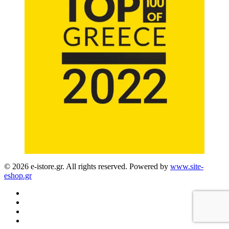
© 2026 e-istore.gr. All rights reserved. Powered by
www.site-
eshop.gr
facebook
instagram
phone
email