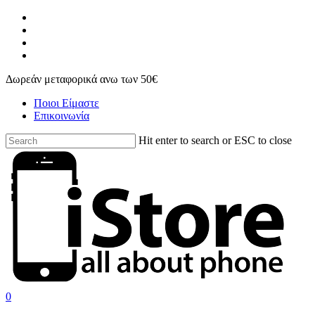
Skip
facebook
to
instagram
main
phone
content
email
Δωρεάν μεταφορικά ανω των 50€
Ποιοι Είμαστε
Επικοινωνία
Hit enter to search or ESC to close
Close
Search
search
account
0
Menu