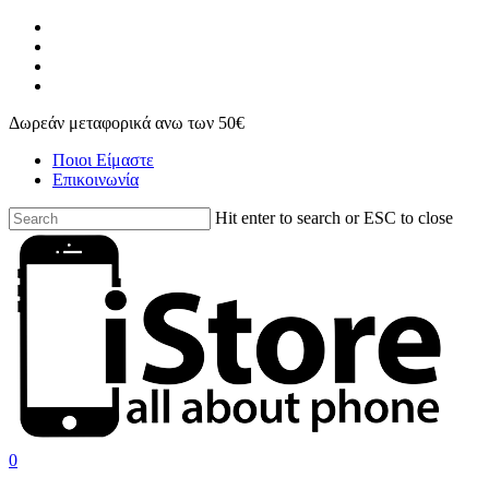
Skip
facebook
to
instagram
main
phone
content
email
Δωρεάν μεταφορικά ανω των 50€
Ποιοι Είμαστε
Επικοινωνία
Hit enter to search or ESC to close
Close
Search
search
account
0
Menu