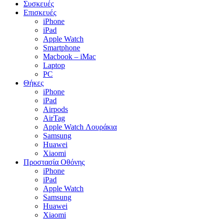
Συσκευές
Επισκευές
iPhone
iPad
Apple Watch
Smartphone
Macbook – iMac
Laptop
PC
Θήκες
iPhone
iPad
Airpods
AirTag
Apple Watch Λουράκια
Samsung
Huawei
Xiaomi
Προστασία Οθόνης
iPhone
iPad
Apple Watch
Samsung
Huawei
Xiaomi