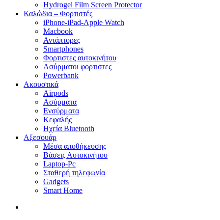
Hydrogel Film Screen Protector
Καλώδια – Φορτιστές
iPhone-iPad-Apple Watch
Macbook
Αντάπτορες
Smartphones
Φορτιστες αυτοκινήτου
Ασύρματοι φορτιστες
Powerbank
Ακουστικά
Airpods
Ασύρματα
Ενσύρματα
Κεφαλής
Ηχεία Bluetooth
Αξεσουάρ
Μέσα αποθήκευσης
Βάσεις Αυτοκινήτου
Laptop-Pc
Σταθερή τηλεφωνία
Gadgets
Smart Home
search