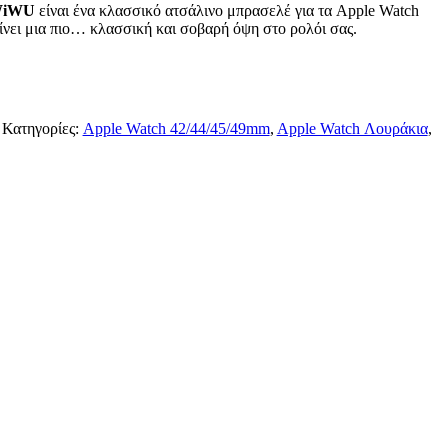
iWU
είναι ένα κλασσικό ατσάλινο μπρασελέ για τα Apple Watch
ει μια πιο… κλασσική και σοβαρή όψη στο ρολόι σας.
Κατηγορίες:
Apple Watch 42/44/45/49mm
,
Apple Watch Λουράκια
,