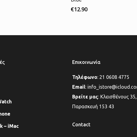
€
12.90
ές
Επικοινωνία
Τηλέφωνο
:
21 0608 4775
Email
:
info_istore@icloud.c
Βρείτε μας
:
Κλεισθένους 35,
Watch
Παρασκευή 153 43
hone
Contact
 – iMac