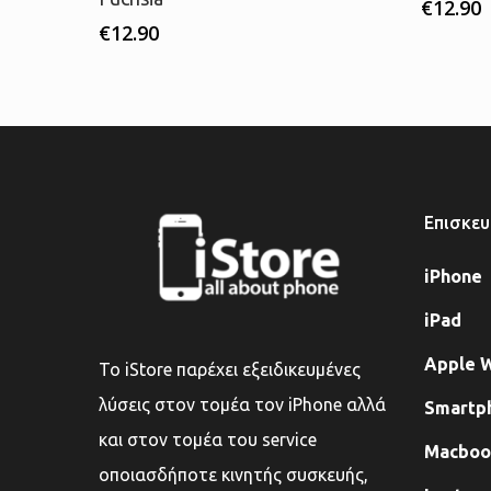
€
12.90
€
12.90
Επισκευ
iPhone
iPad
Apple 
Το iStore παρέχει εξειδικευμένες
λύσεις στον τομέα τον iPhone αλλά
Smartp
και στον τομέα του service
Macbook
οποιασδήποτε κινητής συσκευής,