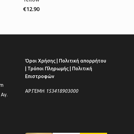
€
12.90
Όροι Χρήσης
|
Πολιτική απορρήτου
|
Τρόποι Πληρωμής
|
Πολιτική
Επιστροφών
om
ΑΡ.ΓΕΜΗ
153418903000
 Αγ.