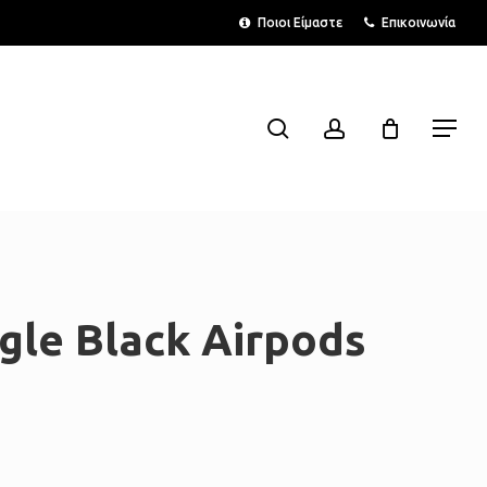
Menu
Ποιοι Είμαστε
Επικοινωνία
search
account
Menu
gle Black Airpods