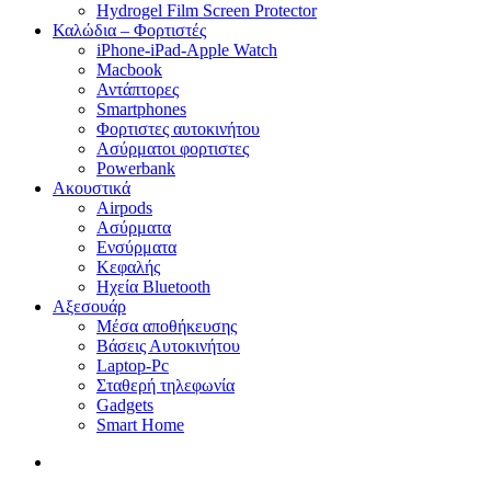
Hydrogel Film Screen Protector
Καλώδια – Φορτιστές
iPhone-iPad-Apple Watch
Macbook
Αντάπτορες
Smartphones
Φορτιστες αυτοκινήτου
Ασύρματοι φορτιστες
Powerbank
Ακουστικά
Airpods
Ασύρματα
Ενσύρματα
Κεφαλής
Ηχεία Bluetooth
Αξεσουάρ
Μέσα αποθήκευσης
Βάσεις Αυτοκινήτου
Laptop-Pc
Σταθερή τηλεφωνία
Gadgets
Smart Home
search