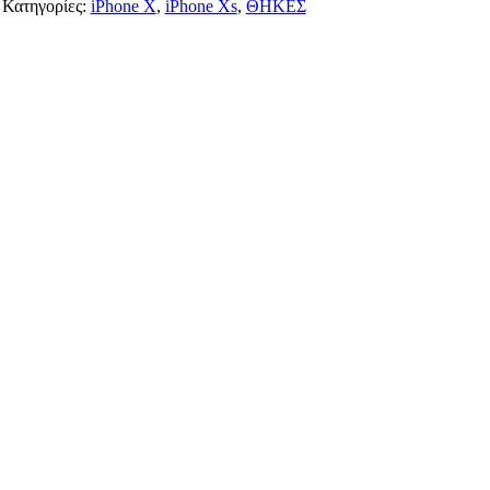
Κατηγορίες:
iPhone X
,
iPhone Xs
,
ΘΗΚΕΣ