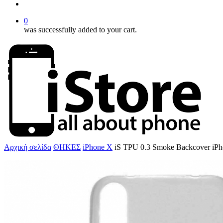
account
0
was successfully added to your cart.
Αρχική σελίδα
ΘΗΚΕΣ
iPhone X
iS TPU 0.3 Smoke Backcover iP