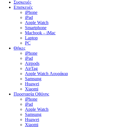
Συσκευές
Επισκευές
iPhone
iPad
Apple Watch
Smartphone
Macbook – iMac
Laptop
PC
Θήκες
iPhone
iPad
Airpods
AirTag
Apple Watch Λουράκια
Samsung
Huawei
Xiaomi
Προστασία Οθόνης
iPhone
iPad
Apple Watch
Samsung
Huawei
Xiaomi