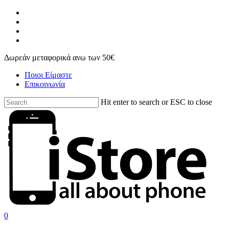
Skip
facebook
to
instagram
main
phone
content
email
Δωρεάν μεταφορικά ανω των 50€
Ποιοι Είμαστε
Επικοινωνία
Hit enter to search or ESC to close
Close
Search
search
account
0
Menu