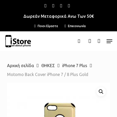
Skip
facebook
instagram
phone
email
to
Δωρεάν Μεταφορικά Ανω Των 50€
main
Ποιοι Είμαστε
Επικοινωνία
content
Men
search
account
Αρχική σελίδα
ΘΗΚΕΣ
iPhone 7 Plus
Motomo Back Cover iPhone 7 / 8 Plus Gold