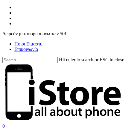
Skip
facebook
to
instagram
main
phone
content
email
Δωρεάν μεταφορικά ανω των 50€
Ποιοι Είμαστε
Επικοινωνία
Hit enter to search or ESC to close
Close
Search
search
account
0
Menu