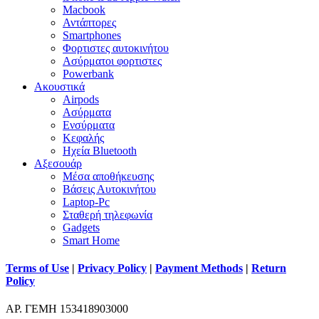
Macbook
Αντάπτορες
Smartphones
Φορτιστες αυτοκινήτου
Ασύρματοι φορτιστες
Powerbank
Ακουστικά
Airpods
Ασύρματα
Ενσύρματα
Κεφαλής
Ηχεία Bluetooth
Αξεσουάρ
Μέσα αποθήκευσης
Βάσεις Αυτοκινήτου
Laptop-Pc
Σταθερή τηλεφωνία
Gadgets
Smart Home
Terms of Use
|
Privacy Policy
|
Payment Methods
|
Return
Policy
ΑΡ. ΓΕΜΗ 153418903000