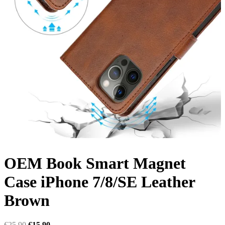
OEM Book Smart Magnet
Case iPhone 7/8/SE Leather
Brown
Original
Η
€
25.90
€
15.90