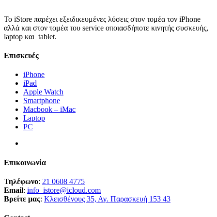
Το iStore παρέχει εξειδικευμένες λύσεις στον τομέα τον iPhone
αλλά και στον τομέα του service οποιασδήποτε κινητής συσκευής,
laptop και tablet.
Επισκευές
iPhone
iPad
Apple Watch
Smartphone
Macbook – iMac
Laptop
PC
Επικοινωνία
Τηλέφωνο
:
21 0608 4775
Email
:
info_istore@icloud.com
Βρείτε μας
:
Κλεισθένους 35, Αγ. Παρασκευή 153 43