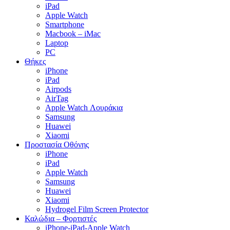
iPad
Apple Watch
Smartphone
Macbook – iMac
Laptop
PC
Θήκες
iPhone
iPad
Airpods
AirTag
Apple Watch Λουράκια
Samsung
Huawei
Xiaomi
Προστασία Οθόνης
iPhone
iPad
Apple Watch
Samsung
Huawei
Xiaomi
Hydrogel Film Screen Protector
Καλώδια – Φορτιστές
iPhone-iPad-Apple Watch