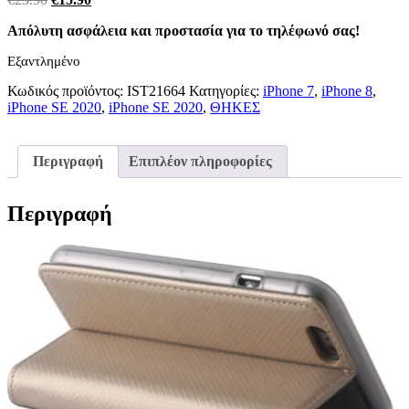
price
τρέχουσα
Απόλυτη ασφάλεια και προστασία για το τηλέφωνό σας!
was:
τιμή
€25.90.
είναι:
Εξαντλημένο
€15.90.
Κωδικός προϊόντος:
IST21664
Κατηγορίες:
iPhone 7
,
iPhone 8
,
iPhone SE 2020
,
iPhone SE 2020
,
ΘΗΚΕΣ
Περιγραφή
Επιπλέον πληροφορίες
Περιγραφή