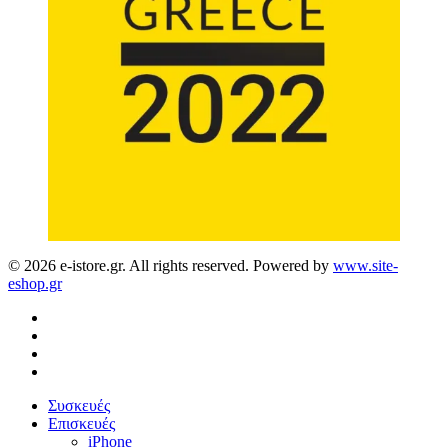
© 2026 e-istore.gr. All rights reserved. Powered by
www.site-
eshop.gr
facebook
instagram
phone
email
Close
Συσκευές
Menu
Επισκευές
iPhone