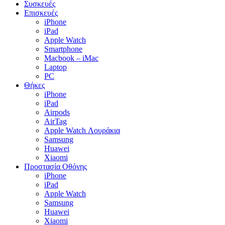
Συσκευές
Επισκευές
iPhone
iPad
Apple Watch
Smartphone
Macbook – iMac
Laptop
PC
Θήκες
iPhone
iPad
Airpods
AirTag
Apple Watch Λουράκια
Samsung
Huawei
Xiaomi
Προστασία Οθόνης
iPhone
iPad
Apple Watch
Samsung
Huawei
Xiaomi