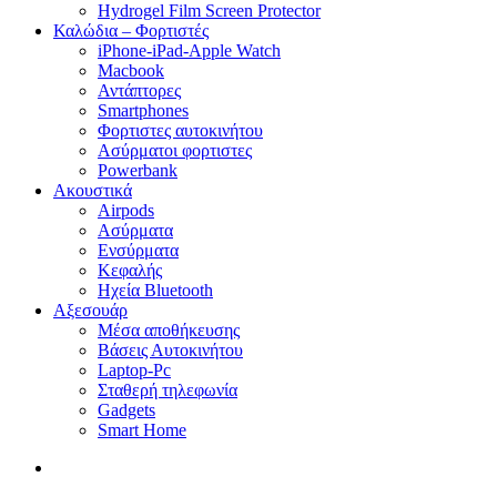
Hydrogel Film Screen Protector
Καλώδια – Φορτιστές
iPhone-iPad-Apple Watch
Macbook
Αντάπτορες
Smartphones
Φορτιστες αυτοκινήτου
Ασύρματοι φορτιστες
Powerbank
Ακουστικά
Airpods
Ασύρματα
Ενσύρματα
Κεφαλής
Ηχεία Bluetooth
Αξεσουάρ
Μέσα αποθήκευσης
Βάσεις Αυτοκινήτου
Laptop-Pc
Σταθερή τηλεφωνία
Gadgets
Smart Home
search