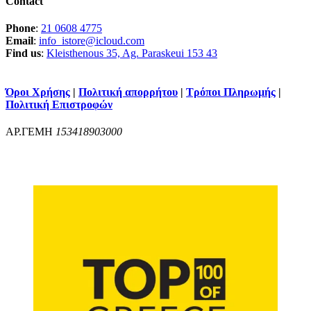
Contact
Phone
:
21 0608 4775
Email
:
info_istore@icloud.com
Find us
:
Kleisthenous 35, Ag. Paraskeui 153 43
Όροι Χρήσης
|
Πολιτική απορρήτου
|
Τρόποι Πληρωμής
|
Πολιτική Επιστροφών
ΑΡ.ΓΕΜΗ
153418903000