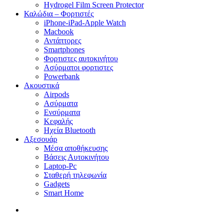
Hydrogel Film Screen Protector
Καλώδια – Φορτιστές
iPhone-iPad-Apple Watch
Macbook
Αντάπτορες
Smartphones
Φορτιστες αυτοκινήτου
Ασύρματοι φορτιστες
Powerbank
Ακουστικά
Airpods
Ασύρματα
Ενσύρματα
Κεφαλής
Ηχεία Bluetooth
Αξεσουάρ
Μέσα αποθήκευσης
Βάσεις Αυτοκινήτου
Laptop-Pc
Σταθερή τηλεφωνία
Gadgets
Smart Home
search