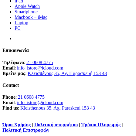
iPad
Apple Watch
Smartphone
Macbook – iMac
Laptop
PC
Επικοινωνία
Τηλέφωνο
:
21 0608 4775
Email
:
info_istore@icloud.com
Βρείτε μας
:
Κλεισθένους 35, Αγ. Παρασκευή 153 43
Contact
Phone
:
21 0608 4775
Email
:
info_istore@icloud.com
Find us
:
Kleisthenous 35, Ag. Paraskeui 153 43
Όροι Χρήσης
|
Πολιτική απορρήτου
|
Τρόποι Πληρωμής
|
Πολιτική Επιστροφών