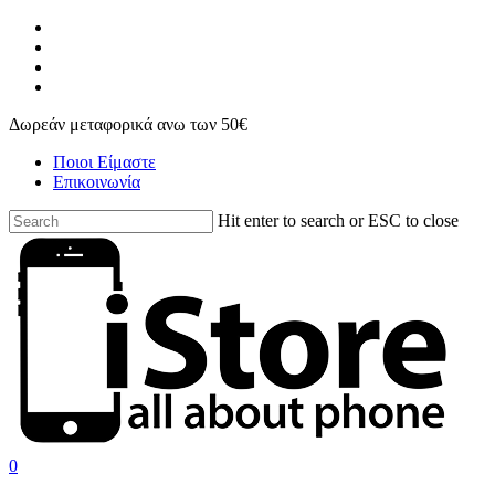
Skip
facebook
to
instagram
main
phone
content
email
Δωρεάν μεταφορικά ανω των 50€
Ποιοι Είμαστε
Επικοινωνία
Hit enter to search or ESC to close
Close
Search
search
account
0
Menu