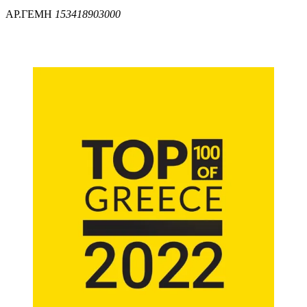
ΑΡ.ΓΕΜΗ
153418903000