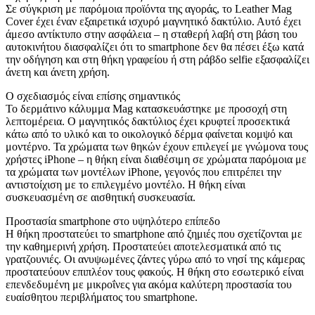
Σε σύγκριση με παρόμοια προϊόντα της αγοράς, το Leather Mag
Cover έχει έναν εξαιρετικά ισχυρό μαγνητικό δακτύλιο. Αυτό έχει
άμεσο αντίκτυπο στην ασφάλεια – η σταθερή λαβή στη βάση του
αυτοκινήτου διασφαλίζει ότι το smartphone δεν θα πέσει έξω κατά
την οδήγηση και στη θήκη γραφείου ή στη ράβδο selfie εξασφαλίζει
άνετη και άνετη χρήση.
Ο σχεδιασμός είναι επίσης σημαντικός
Το δερμάτινο κάλυμμα Mag κατασκευάστηκε με προσοχή στη
λεπτομέρεια. Ο μαγνητικός δακτύλιος έχει κρυφτεί προσεκτικά
κάτω από το υλικό και το οικολογικό δέρμα φαίνεται κομψό και
μοντέρνο. Τα χρώματα των θηκών έχουν επιλεγεί με γνώμονα τους
χρήστες iPhone – η θήκη είναι διαθέσιμη σε χρώματα παρόμοια με
τα χρώματα των μοντέλων iPhone, γεγονός που επιτρέπει την
αντιστοίχιση με το επιλεγμένο μοντέλο. Η θήκη είναι
συσκευασμένη σε αισθητική συσκευασία.
Προστασία smartphone στο υψηλότερο επίπεδο
Η θήκη προστατεύει το smartphone από ζημιές που σχετίζονται με
την καθημερινή χρήση. Προστατεύει αποτελεσματικά από τις
γρατζουνιές. Οι ανυψωμένες ζάντες γύρω από το νησί της κάμερας
προστατεύουν επιπλέον τους φακούς. Η θήκη στο εσωτερικό είναι
επενδεδυμένη με μικροΐνες για ακόμα καλύτερη προστασία του
ευαίσθητου περιβλήματος του smartphone.