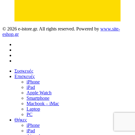
© 2026 e-istore.gr. All rights reserved. Powered by
www.site-
eshop.gr
facebook
instagram
phone
email
Close
Συσκευές
Menu
Επισκευές
iPhone
iPad
Apple Watch
Smartphone
Macbook – iMac
Laptop
PC
Θήκες
iPhone
iPad