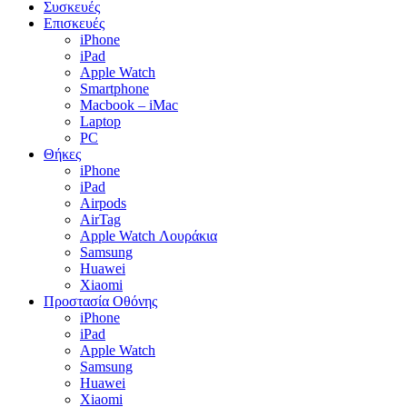
Συσκευές
Επισκευές
iPhone
iPad
Apple Watch
Smartphone
Macbook – iMac
Laptop
PC
Θήκες
iPhone
iPad
Airpods
AirTag
Apple Watch Λουράκια
Samsung
Huawei
Xiaomi
Προστασία Οθόνης
iPhone
iPad
Apple Watch
Samsung
Huawei
Xiaomi